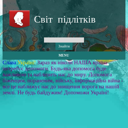
Світ підлітків
MENU
Слава
Україні!
Зараз як ніколи НАША країна
потребує допомоги. Будь-яка допомога буде
важливою та наблизить нас до миру. Допомога
біженцям, пораненим, війську, інформаційна війна -
все це наближує нас до знищення ворога на нашій
землі. Не будь байдужим! Допоможи Україні!