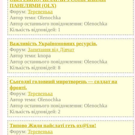
ПАНЕЛЯМИ (OLX)
Форум:
Теревенька
Автор теми: Olenochka
Автор останнього повідомлення: Olenochka
Кількість відповідей: 1
Важливість Україномовних ресурсів.
Форум:
Запитання від Дівчат
Автор теми: knopa
Автор останнього повідомлення: Olenochka
Кількість відповідей: 8
Сьогодні головний миротворець — солдат на
фронті.
Форум:
Теревенька
Автор теми: Olenochka
Автор останнього повідомлення: Olenochka
Кількість відповідей: 2
Типово Жиди пайслаті геть оx@їли!
Форум:
Теревенька