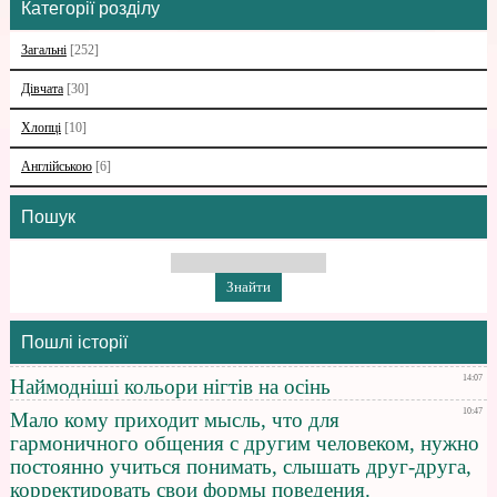
Категорії розділу
Загальні
[252]
Дівчата
[30]
Хлопці
[10]
Англійською
[6]
Пошук
Пошлі історії