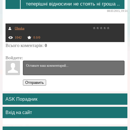
теперішні відносини не стоять ні гроша ..
08.03.2015, 19:51
Olenka
1042
0.0
/
0
Всього коментарів
:
0
Войдите:
Отправить
ASK Порадник
Вхід на сайт