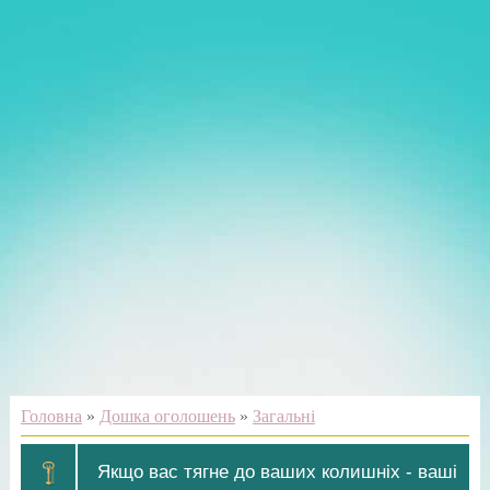
Головна
»
Дошка оголошень
»
Загальні
Якщо вас тягне до ваших колишніх - ваші