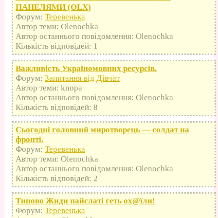
ПАНЕЛЯМИ (OLX)
Форум:
Теревенька
Автор теми: Olenochka
Автор останнього повідомлення: Olenochka
Кількість відповідей: 1
Важливість Україномовних ресурсів.
Форум:
Запитання від Дівчат
Автор теми: knopa
Автор останнього повідомлення: Olenochka
Кількість відповідей: 8
Сьогодні головний миротворець — солдат на
фронті.
Форум:
Теревенька
Автор теми: Olenochka
Автор останнього повідомлення: Olenochka
Кількість відповідей: 2
Типово Жиди пайслаті геть оx@їли!
Форум:
Теревенька