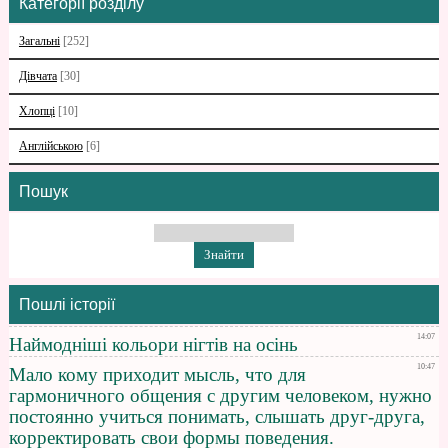
Категорії розділу
Загальні
[252]
Дівчата
[30]
Хлопці
[10]
Англійською
[6]
Пошук
Пошлі історії