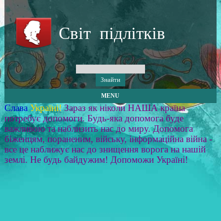
Світ підлітків
MENU
Слава
Україні!
Зараз як ніколи НАША країна
потребує допомоги. Будь-яка допомога буде
важливою та наблизить нас до миру. Допомога
біженцям, пораненим, війську, інформаційна війна -
все це наближує нас до знищення ворога на нашій
землі. Не будь байдужим! Допоможи Україні!