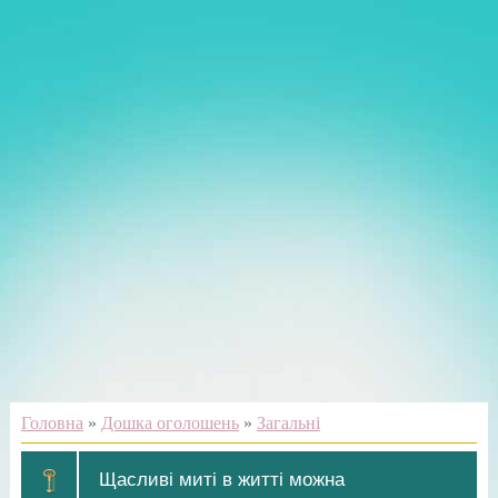
Головна
»
Дошка оголошень
»
Загальні
Щасливі миті в житті можна