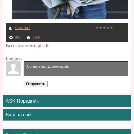
Olenochka
950
0.0
/
0
Всього коментарів
:
0
Войдите:
Отправить
ASK Порадник
Вхід на сайт