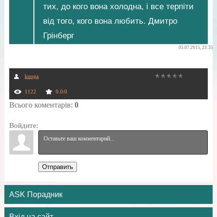
тих, до кого вона холодна, і все терпіти
від того, кого вона любить. Дмитро
Грінберг
05.07.2015, 23:35
knopa
1122
0.0
/
0
Всього коментарів
:
0
Войдите:
Отправить
ASK Порадник
Вхід на сайт