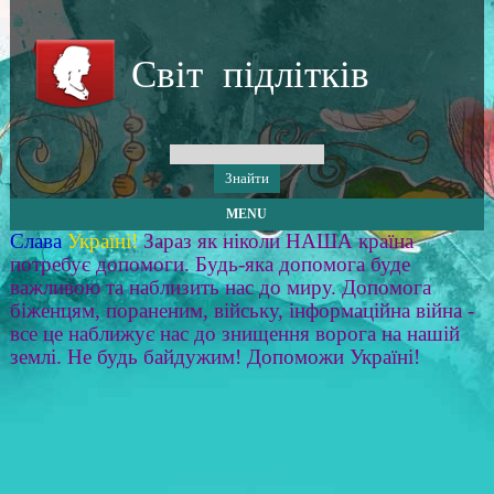
Світ підлітків
MENU
Слава
Україні!
Зараз як ніколи НАША країна
потребує допомоги. Будь-яка допомога буде
важливою та наблизить нас до миру. Допомога
біженцям, пораненим, війську, інформаційна війна -
все це наближує нас до знищення ворога на нашій
землі. Не будь байдужим! Допоможи Україні!