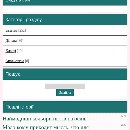
Категорії розділу
Загальні
[252]
Дівчата
[30]
Хлопці
[10]
Англійською
[6]
Пошук
Пошлі історії