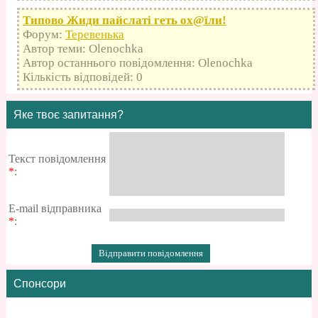
Типово Жиди пайслаті геть оx@їли!
Форум:
Теревенька
Автор теми: Olenochka
Автор останнього повідомлення: Olenochka
Кількість відповідей: 0
Яке твоє запитання?
Текст повідомлення
*
:
E-mail відправника
*
:
Спонсори