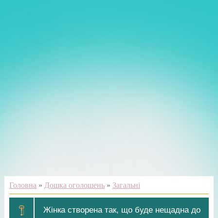
Головна
»
Дошка оголошень
»
Загальні
Жінка створена так, що буде нещадна до