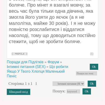
боляче. Про мінет я взагалі мовчу, за
весь час була тільки одна дівчина, яка
змогла його узяти до яєчок (а я не
малолітка, майже 30 років). І я не можу
повністю розслабитися і віддатися
насолоді, тому що доводиться постійно
стежити, щоб не зробити боляче.
»
»
Поради для Підлітків
Форум
»
Інтимні питання (SEX)
Що робити
Якщо У Твого Хлопця Маленький
Пеніс
Сторінка
1
з
1
1
Пошук: