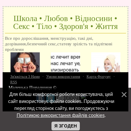
Школа • Любов • Відносини •
Секс • Тіло • Здоров'я • Життя
Все про дорослішання, менструацію, такі дні,
дозрівання,безпечний секс,статеву зрілість та підліткові
проблеми
Зв'яжіться З Нами
·
Умови використання
·
Карта Форуму
·
RSS
Маленька Порадниця ©
15 запитань про секс
Як досягти оргазм
Біль при сексі
Анальний секс
Про
Для більш комфортної роботи користувача, цей
поцілунки
Позбуваємось синців
завагітніти після першого разу
Хлопець хоче сексу
Як
сайт використовує файли cookies. Продовжуючи
робити мінєт
"Люблю" і "кохаю" різниця
Про перший секс
Займатися сексом
перегляд сторінок сайту, ви погоджуєтесь з
Політикою використання файлів cookies
.
Я ЗГОДЕН