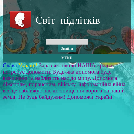
Світ підлітків
MENU
Слава
Україні!
Зараз як ніколи НАША країна
потребує допомоги. Будь-яка допомога буде
важливою та наблизить нас до миру. Допомога
біженцям, пораненим, війську, інформаційна війна -
все це наближує нас до знищення ворога на нашій
землі. Не будь байдужим! Допоможи Україні!