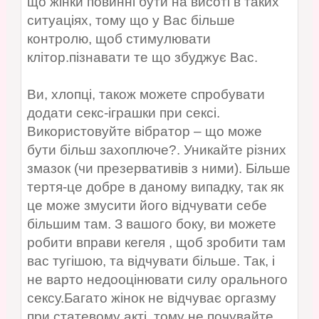
що жінки повинні бути на висоті в таких
ситуаціях, тому що у Вас більше
контролю, щоб стимулювати
клітор.пізнавати те що збуджує Вас.
Ви, хлопці, також можете спробувати
додати секс-іграшки при сексі.
Використовуйте вібратор – що може
бути більш захоплюче?. Уникайте різних
змазок (чи презервативів з ними). Більше
тертя-це добре в даному випадку, так як
це може змусити його відчувати себе
більшим там. З вашого боку, ви можете
робити вправи кегеля , щоб зробити там
вас тугішою, та відчувати більше. Так, і
не варто недооцінювати силу орального
сексу.Багато жінок не відчуває оргазму
при статевому акті, тому не почувайте