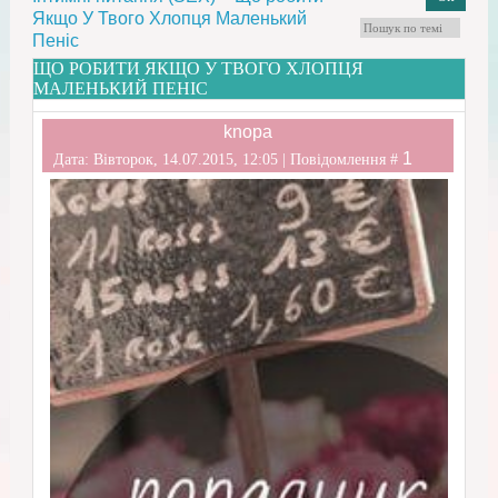
Якщо У Твого Хлопця Маленький
Пеніс
ЩО РОБИТИ ЯКЩО У ТВОГО ХЛОПЦЯ
МАЛЕНЬКИЙ ПЕНІС
knopa
1
Дата: Вівторок, 14.07.2015, 12:05 | Повідомлення #