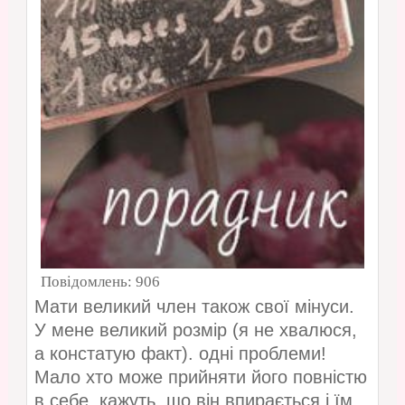
Повідомлень:
906
Мати великий член також свої мінуси.
У мене великий розмір (я не хвалюся,
а констатую факт). одні проблеми!
Мало хто може прийняти його повністю
в себе, кажуть, що він впирається і їм