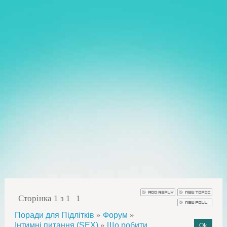
Сторінка
1
з
1
1
»
»
Поради для Підлітків
Форум
»
Інтимні питання (SEX)
Що робити