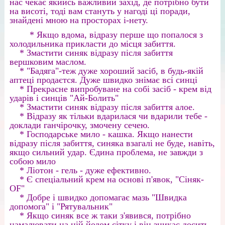
нас чекає якийсь важливий захід, де потрібно бути
на висоті, тоді вам стануть у нагоді ці поради,
знайдені мною на просторах і-нету.
* Якщо вдома, відразу перше що попалося з
холодильника прикласти до місця забиття.
* Змастити синяк відразу після забиття
вершковим маслом.
* "Бадяга"-теж дуже хороший засіб, в будь-якій
аптеці продаєтся. Дуже швидко знімає всі синці
* Прекрасне випробуване на собі засіб - крем від
ударів і синців "Ай-Болить"
* Змастити синяк відразу після забиття алое.
* Відразу як тільки вдарилася чи вдарили тебе -
доклади ганчірочку, змочену сечею.
* Господарське мило - кашка. Якщо нанести
відразу після забиття, синяка взагалі не буде, навіть,
якщо сильний удар. Єдина проблема, не завжди з
собою мило
* Ліотон - гель - дуже ефективно.
* Є спеціальний крем на основі п'явок, "Cіняк-
OF"
* Добре і швидко допомагає мазь "Швидка
допомога" і "Рятувальник"
* Якщо синяк все ж таки з'явився, потрібно
намалювати на ній йодом сітку і він зникає досить