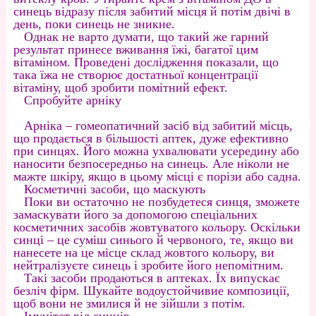
синець відразу після забитий місця й потім двічі в
день, поки синець не зникне.
Однак не варто думати, що такий же гарний
результат принесе вживання їжі, багатої цим
вітаміном. Проведені дослідження показали, що
така їжа не створює достатньої концентрації
вітаміну, щоб зробити помітний ефект.
Спробуйте арніку
Арніка – гомеопатичний засіб від забитий місць,
що продається в більшості аптек, дуже ефективно
при синцях. Його можна ухвалювати усередину або
наносити безпосередньо на синець. Але ніколи не
мажте шкіру, якщо в цьому місці є порізи або садна.
Косметичні засоби, що маскують
Поки ви остаточно не позбудетеся синця, зможете
замаскувати його за допомогою спеціальних
косметичних засобів жовтуватого кольору. Оскільки
синці – це суміш синього й червоного, те, якщо ви
нанесете на це місце склад жовтого кольору, ви
нейтралізуєте синець і зробите його непомітним.
Такі засоби продаються в аптеках. Їх випускає
безліч фірм. Шукайте водоустойчивие композиції,
щоб вони не змилися й не зійшли з потім.