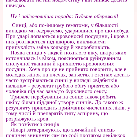
швидко.
Ну і найголовніша порада: Будьте обережні!
Синці, або по-іншому гематоми, у більшості
випадків ми одержуємо, ударившись про що-небудь.
При ударі лопаються кровоносні посудини, і кров з
них розтікається під шкірою, викликаючи
припухлість зміна кольору й хворобливість.
Поява синців у людей похилого віку, шкіра яких
истончилась із віком, пояснюється руйнуванням
сполучної тканини й крихкістю кровоносних
посудин. Хоча про це не прийнято говорити, але в
молодих жінок на плечах, зап'ястях і стегнах досить
часто зустрічаються синці у вигляді «відбитків
пальців» - результат грубого обігу приятеля або
чоловіка під час занадто бурхливого сексу.
Тривале перебування на сонце також робить
шкіру більш підданої утвору синців. До такого ж
результату приводить приймання численних ліків, у
тому числі й препаратів типу аспірину, що
розріджують кров.
Як позбутися синців
Лікарі затверджують, що звичайний синець
повинен зникнути сам по собі протягом декількох