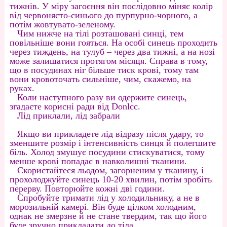
тижнів. У міру загоєння він послідовно міняє колір
від червонясто-синього до пурпурно-чорного, а
потім жовтувато-зеленому.
Чим нижче на тілі розташовані синці, тем
повільніше вони гояться. На особі синець проходить
через тиждень, на тулуб – через два тижні, а на нозі
може залишатися протягом місяця. Справа в тому,
що в посудинах ніг більше тиск крові, тому там
вони кровоточать сильніше, чим, скажемо, на
руках.
Коли наступного разу ви одержите синець,
згадаєте корисні ради від Donlcc.
Лід приклали, лід забрали
Якщо ви прикладете лід відразу після удару, то
зменшите розмір і інтенсивність синця й полегшите
біль. Холод змушує посудини стискуватися, тому
менше крові попадає в навколишні тканини.
Скористайтеся льодом, загорненим у тканину, і
прохолоджуйте синець 10-20 хвилин, потім зробіть
перерву. Повторюйте кожні дві години.
Спробуйте тримати лід у холодильнику, а не в
морозильній камері. Він буде цілком холодним,
однак не змерзне й не стане твердим, так що його
буде зручно прикладати до тіла.