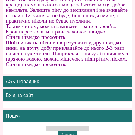
краще), намочіть його і місце забитого місця добре
намильте. Залиште піну до висихання і не змивайте
її годин 12. Синяка не буде, біль швидко мине, і
практично ніколи не буває пухлини.
Таким чином, можна замивати і рани з кров’ю.
Кров перестає йти, і рана заживає швидко.
Синяк швидко проходить!
Щоб синяк на обличчі в результаті удару швидко
зник, на другу добу прикладайте до нього 2-3 рази
на день сухе тепло. Наприклад, грілку або пляшку з
гарячою водою, можна мішечок з підігрітим піском.
Синяк швидко проходить.
ASK Порадник
Вхід на сайт
Пошук