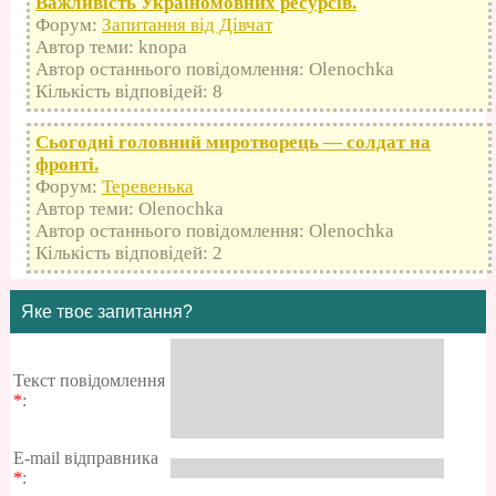
Важливість Україномовних ресурсів.
Форум:
Запитання від Дівчат
Автор теми: knopa
Автор останнього повідомлення: Olenochka
Кількість відповідей: 8
Сьогодні головний миротворець — солдат на
фронті.
Форум:
Теревенька
Автор теми: Olenochka
Автор останнього повідомлення: Olenochka
Кількість відповідей: 2
Яке твоє запитання?
Текст повідомлення
*
:
E-mail відправника
*
: