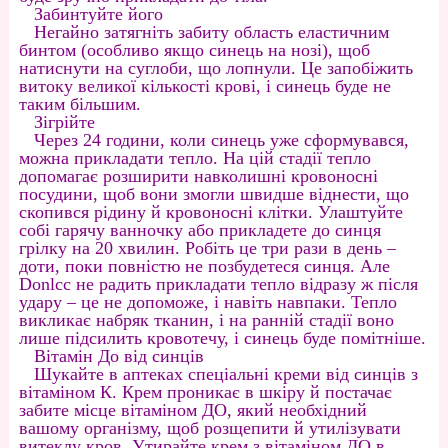
Забинтуйте його
Негайно затягніть забиту область еластичним
бинтом (особливо якщо синець на нозі), щоб
натиснути на суглоби, що лопнули. Це запобіжить
витоку великої кількості крові, і синець буде не
таким більшим.
Зігрійте
Через 24 години, коли синець уже сформувався,
можна прикладати тепло. На цій стадії тепло
допомагає розширити навколишні кровоносні
посудини, щоб вони змогли швидше віднести, що
скопився рідину й кровоносні клітки. Улаштуйте
собі гарячу ванночку або прикладете до синця
грілку на 20 хвилин. Робіть це три рази в день –
доти, поки повністю не позбудетеся синця. Але
Donlcc не радить прикладати тепло відразу ж після
удару – це не допоможе, і навіть навпаки. Тепло
викликає набряк тканин, і на ранній стадії воно
лише підсилить кровотечу, і синець буде помітніше.
Вітамін До від синців
Шукайте в аптеках спеціальні креми від синців з
вітаміном К. Крем проникає в шкіру й постачає
забите місце вітаміном ДО, який необхідний
вашому організму, щоб розщепити й утилізувати
витеклу кров. Утирайте крем з вітаміном ДО в