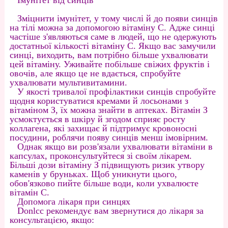
Імунітет від синців
Зміцнити імунітет, у тому числі й до появи синців
на тілі можна за допомогою вітаміну С. Адже синці
частіше з'являються саме в людей, що не одержують
достатньої кількості вітаміну С. Якщо вас замучили
синці, виходить, вам потрібно більше ухвалювати
цей вітаміну. Уживайте побільше свіжих фруктів і
овочів, але якщо це не вдається, спробуйте
ухвалювати мультивитамини.
У якості тривалої профілактики синців спробуйте
щодня користуватися кремами й лосьонами з
вітаміном З, їх можна знайти в аптеках. Вітамін З
усмоктується в шкіру й згодом сприяє росту
коллагена, які захищає й підтримує кровоносні
посудини, роблячи появу синців менш імовірним.
Однак якщо ви розв'язали ухвалювати вітаміни в
капсулах, проконсультуйтеся зі своїм лікарем.
Більші дози вітаміну З підвищують ризик утвору
каменів у бруньках. Щоб уникнути цього,
обов'язково пийте більше води, коли ухвалюєте
вітамін С.
Допомога лікаря при синцях
Donlcc рекомендує вам звернутися до лікаря за
консультацією, якщо: