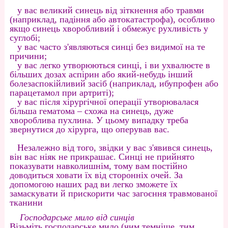
у вас великий синець від зіткнення або травми
(наприклад, падіння або автокатастрофа), особливо
якщо синець хворобливий і обмежує рухливість у
суглобі;
у вас часто з'являються синці без видимої на те
причини;
у вас легко утворюються синці, і ви ухвалюєте в
більших дозах аспірин або який-небудь інший
болезаспокійливий засіб (наприклад, ибупрофен або
парацетамол при артриті);
у вас після хірургічної операції утворювалася
більша гематома – схожа на синець, дуже
хвороблива пухлина. У цьому випадку треба
звернутися до хірурга, що оперував вас.
Незалежно від того, звідки у вас з'явився синець,
він вас ніяк не прикрашає. Синці не прийнято
показувати навколишнім, тому вам постійно
доводиться ховати їх від сторонніх очей. За
допомогою наших рад ви легко зможете їх
замаскувати й прискорити час загоєння травмованої
тканини
Господарське мило від синців
Візьміть господарське мило (чим темніше, тим