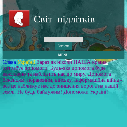
Світ підлітків
MENU
Слава
Україні!
Зараз як ніколи НАША країна
потребує допомоги. Будь-яка допомога буде
важливою та наблизить нас до миру. Допомога
біженцям, пораненим, війську, інформаційна війна -
все це наближує нас до знищення ворога на нашій
землі. Не будь байдужим! Допоможи Україні!