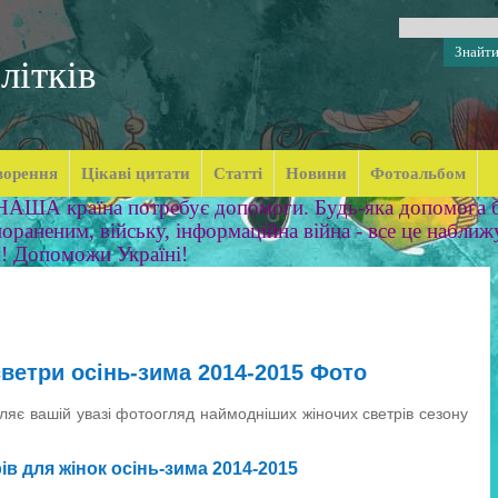
літків
ворення
Цікаві цитати
Статті
Новини
Фотоальбом
 НАША країна потребує допомоги. Будь-яка допомога б
ораненим, війську, інформаційна війна - все це наближ
м! Допоможи Україні!
светри осінь-зима 2014-2015 Фото
вляє вашій увазі фотоогляд наймодніших жіночих светрів сезону
в для жінок осінь-зима 2014-2015