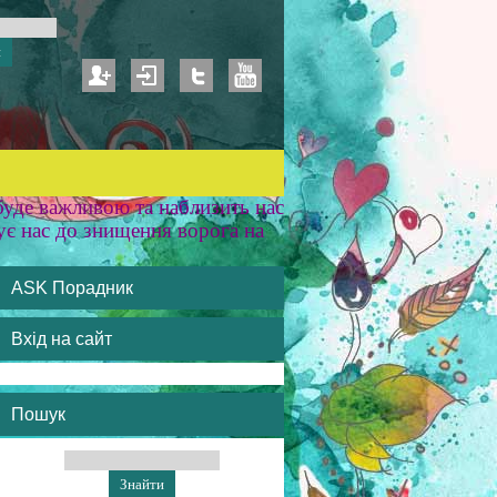
уде важливою та наблизить нас
ує нас до знищення ворога на
ASK Порадник
Вхід на сайт
Пошук