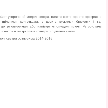
іант укороченої моделі светра, плаття-светр просто прекрасно
 щільними колготками, з досить вузькими брюками і т.д.
це рукав-реглан або напівкруглі опущені плечі. Ретро-стиль
кокетливі гострі плечі і светри з підплечниками.