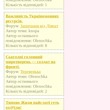
Кількість відповідей: 1
Важливість Україномовних
ресурсів.
Форум:
Запитання від Дівчат
Автор теми: knopa
Автор останнього
повідомлення: Olenochka
Кількість відповідей: 8
Сьогодні головний
миротворець — солдат на
фронті.
Форум:
Теревенька
Автор теми: Olenochka
Автор останнього
повідомлення: Olenochka
Кількість відповідей: 2
Типово Жиди пайслаті геть
оx@їли!