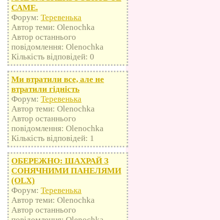
САМЕ.
Форум:
Теревенька
Автор теми: Olenochka
Автор останнього
повідомлення: Olenochka
Кількість відповідей: 0
Ми втратили все, але не
втратили гідність
Форум:
Теревенька
Автор теми: Olenochka
Автор останнього
повідомлення: Olenochka
Кількість відповідей: 1
ОБЕРЕЖНО: ШАХРАЙ З
СОНЯЧНИМИ ПАНЕЛЯМИ
(OLX)
Форум:
Теревенька
Автор теми: Olenochka
Автор останнього
повідомлення: Olenochka