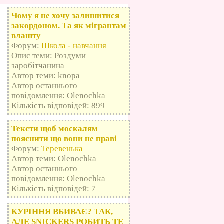
Чому я не хочу залишитися
закордоном. Та як мігрантам
влашту
Форум:
Школа - навчання
Опис теми: Роздуми
заробітчанина
Автор теми: knopa
Автор останнього
повідомлення: Olenochka
Кількість відповідей: 899
Тексти щоб москалям
пояснити що вони не праві
Форум:
Теревенька
Автор теми: Olenochka
Автор останнього
повідомлення: Olenochka
Кількість відповідей: 7
КУРІННЯ ВБИВАЄ? ТАК,
АЛЕ SNICKERS РОБИТЬ ТЕ