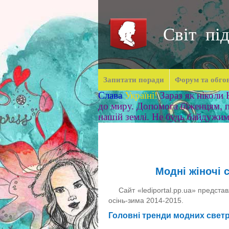
Світ під
Запитати поради
Форум та обго
Слава
Україні!
Зараз як ніколи
до миру. Допомога біженцям, п
нашій землі. Не будь байдужи
Модні жіночі 
Сайт «lediportal.pp.ua» предста
осінь-зима 2014-2015.
Головні тренди модних светрі