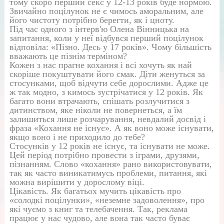
тому скоро перший секс у 12-13 років буде нормою.
Звичайно поцілунок не є чимось аморальним, але
його чистоту потрібно берегти, як і цноту.
Під час одного з інтерв'ю Олена Вінницька на
запитання, коли у неї відбувся перший поцілунок
відповіла: «Пізно. Десь у 17 років». Чому більшість
вважають це пізнім терміном?
Кожен з нас прагне кохання і всі хочуть як най
скоріше покуштувати його смак. Діти женуться за
стосунками, щоб відчути себе дорослими. Адже це
ж так модно, з кимось зустрічатися у 12 років. Як
багато вони втрачають, спішать розлучитися з
дитинством, яке ніколи не повернеться, а їм
залишиться лише розчарування, невдалий досвід і
фраза «Кохання не існує». А як воно може існувати,
якщо воно і не приходило до тебе?
Стосунків у 12 років не існує, та існувати не може.
Цей період потрібно провести з іграми, друзями,
пізнанням. Слово «кохання» рано використовувати,
так як часто виникатимусь проблеми, питання, які
можна вирішити у дорослому віці.
Цікавість. Як багатьох мучить цікавість про
«солодкі поцілунки», «неземне задоволення», про
які чуємо з книг та телебачення. Так, реклама
працює у нас чудово, але вона так часто буває