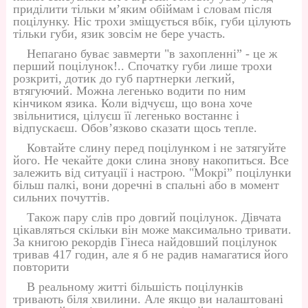
приділити тільки м’яким обіймам і словам після
поцілунку. Ніс трохи зміщується вбік, губи цілують
тільки губи, язик зовсім не бере участь.
Непагано буває завмерти "в захопленні” - це ж
перший поцілунок!.. Спочатку губи лише трохи
розкриті, дотик до губ партнерки легкий,
втягуючий. Можна легенько водити по ним
кінчиком язика. Коли відчуєш, що вона хоче
звільнитися, цілуєш її легенько востаннє і
відпускаєш. Обов’язково сказати щось тепле.
Ковтайте слину перед поцілунком і не затягуйте
його. Не чекайте доки слина знову накопиться. Все
залежить від ситуації і настрою. "Мокрі” поцілунки
більш палкі, вони доречні в спальні або в момент
сильних почуттів.
Також пару слів про довгий поцілунок. Дівчата
цікавляться скільки він може максимально тривати.
За книгою рекордів Гінеса найдовший поцілунок
тривав 417 годин, але я б не радив намагатися його
повторити
В реальному житті більшість поцілунків
тривають біля хвилини. Але якщо ви налаштовані