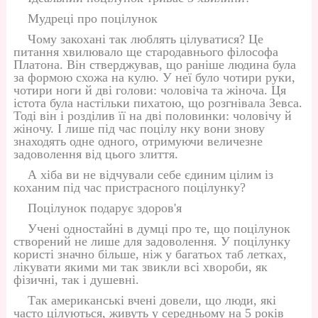
Мудреці про поцілунок
Чому закохані так люблять цілуватися? Це
питання хвилювало ще стародавнього філософа
Платона. Він стверджував, що раніше людина була
за формою схожа на кулю. У неї було чотири руки,
чотири ноги й дві голови: чоловіча та жіноча. Ця
істота була настільки пихатою, що розгнівала Зевса.
Тоді він і розділив її на дві половинки: чоловічу й
жіночу. І лише під час поцілу нку вони знову
знаходять одне одного, отримуючи величезне
задоволення від цього злиття.
А хіба ви не відчували себе єдиним цілим із
коханим під час пристрасного поцілунку?
Поцілунок подарує здоров'я
Учені одностайні в думці про те, що поцілунок
створений не лише для задоволення. У поцілунку
користі значно більше, ніж у багатьох таб летках,
лікувати якими ми так звикли всі хвороби, як
фізичні, так і душевні.
Так американські вчені довели, що люди, які
часто цілуються, живуть у середньому на 5 років