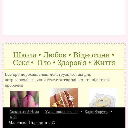
Школа • Любов • Відносини •
Секс • Тіло • Здоров'я • Життя
Все про дорослішання, менструацію, такі дні,
дозрівання,безпечний секс,статеву зрілість та підліткові
проблеми
Зв'яжіться З Нами
·
Умови використання
·
Карта Форуму
·
RSS
Маленька Порадниця ©
15 запитань про секс
Як досягти оргазм
Біль при сексі
Анальний секс
Про