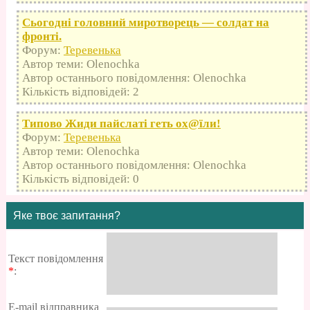
Сьогодні головний миротворець — солдат на
фронті.
Форум:
Теревенька
Автор теми: Olenochka
Автор останнього повідомлення: Olenochka
Кількість відповідей: 2
Типово Жиди пайслаті геть оx@їли!
Форум:
Теревенька
Автор теми: Olenochka
Автор останнього повідомлення: Olenochka
Кількість відповідей: 0
Яке твоє запитання?
Текст повідомлення
*
:
E-mail відправника