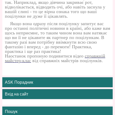
так. Наприклад, якщо дівчина закриває рот,
відволікається, відводить очі, або навіть заснула у
вашій слині - то це вірна ознака того що ваші
поцілунки не дуже її цікавлять.
Якщо вона одразу після поцілунку запитує вас
про останні політичні новини в країні, або каже вам
щось неприємне, то таким чином вона вам натякає
що ви її не цікавите як партнер по поцілункам. В
такому разі вам потрібну ввімкнути всю свою
фантазію і вперед - до перемоги! Практика,
практика і ще раз практика!
Наостанок пропоную подивитися відео
справжній
майстер-клас
від справжніх майстрів поцілунків.
ASK Порадник
Вхід на сайт
Пошук