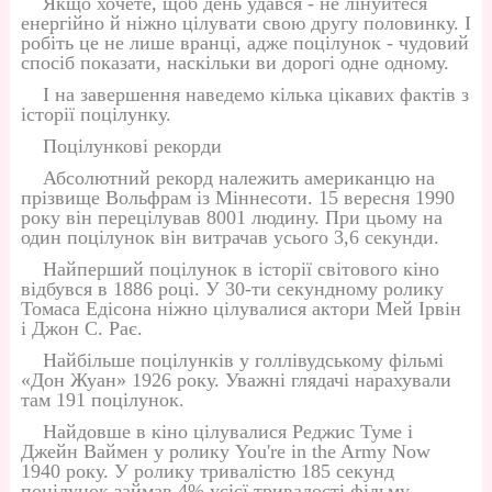
Якщо хочете, щоб день удався - не лінуйтеся
енергійно й ніжно цілувати свою другу половинку. І
робіть це не лише вранці, адже поцілунок - чудовий
спосіб показати, наскільки ви дорогі одне одному.
І на завершення наведемо кілька цікавих фактів з
історії поцілунку.
Поцілункові рекорди
Абсолютний рекорд належить американцю на
прізвище Вольфрам із Міннесоти. 15 вересня 1990
року він перецілував 8001 людину. При цьому на
один поцілунок він витрачав усього 3,6 секунди.
Найперший поцілунок в історії світового кіно
відбувся в 1886 році. У 30-ти секундному ролику
Томаса Едісона ніжно цілувалися актори Мей Ірвін
і Джон С. Рає.
Найбільше поцілунків у голлівудському фільмі
«Дон Жуан» 1926 року. Уважні глядачі нарахували
там 191 поцілунок.
Найдовше в кіно цілувалися Реджис Туме і
Джейн Ваймен у ролику You're in the Army Now
1940 року. У ролику тривалістю 185 секунд
поцілунок займав 4% усієї тривалості фільму.