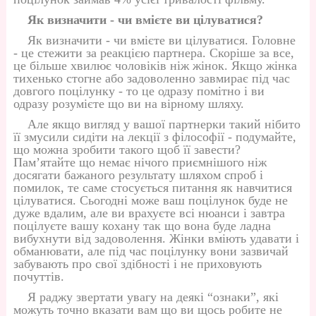
Як визначити - чи вмієте ви цілуватися?
Як визначити - чи вмієте ви цілуватися. Головне
- це стежити за реакцією партнера. Скоріше за все,
це більше хвилює чоловіків ніж жінок. Якщо жінка
тихенько стогне або задоволенно завмирає під час
довгого поцілунку - то це одразу помітно і ви
одразу розумієте що ви на вірному шляху.
Але якщо вигляд у вашої партнерки такий нібито
її змусили сидіти на лекції з філософії - подумайте,
що можна зробити такого щоб її завести?
Пам’ятайте що немає нічого приємнішого ніж
досягати бажаного результату шляхом спроб і
помилок, те саме стосується питання як навчитися
цілуватися. Сьогодні може ваш поцілунок буде не
дуже вдалим, але ви врахуєте всі нюанси і завтра
поцілуєте вашу кохану так що вона буде ладна
вибухнути від задоволення. Жінки вміють удавати і
обманювати, але під час поцілунку вони зазвичай
забувають про свої здібності і не приховують
почуттів.
Я раджу звертати увагу на деякі “ознаки”, які
можуть точно вказати вам що ви щось робите не