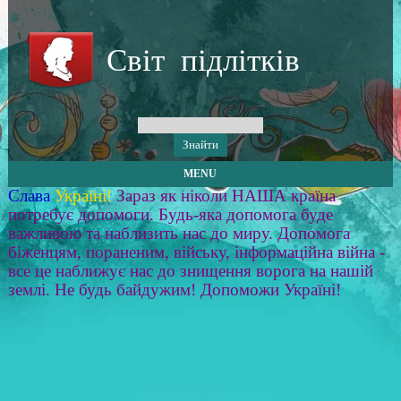
Світ підлітків
MENU
Слава
Україні!
Зараз як ніколи НАША країна
потребує допомоги. Будь-яка допомога буде
важливою та наблизить нас до миру. Допомога
біженцям, пораненим, війську, інформаційна війна -
все це наближує нас до знищення ворога на нашій
землі. Не будь байдужим! Допоможи Україні!