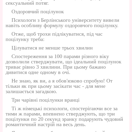
сексуальний потяг.
Оздоровчий поцілунок
Психологи з Берлінського університету вивели
навіть особливу формулу оздоровчого поцілунку.
Отже, щоб трохи підлікуватися, під час
поцілунку треба:
Цілуватися не менше трьох хвилин
Спостереження за 100 парами різного віку
дозволили стверджувати, що ідеальний поцілунок
триває рівно 3 хвилини. При цьому бажано
дивитися одне одному в очі.
Не знаю, як ви, а я обов'язково спробую! От
тільки як при цьому засікати час - для мене
залишається загадкою.
Три чарівні поцілунки вранці
Ті ж німецькі психологи, спостерігаючи все за
тими ж парами, впевнено стверджують, що три
поцілунки по 20 секунд зранку подарують чудовий
романтичний настрій на весь день.