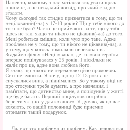
Напевно, кожному з нас хотілося згадувати щось
приємне, а не невдалий досвід, про який стидно
згадати.
Чому сьогодні так стидно признатися в тому, що ти
нецілований(-на) у 17-18 років? Що у тебе нікого до
того не було? Часто це приймають за те, що у тобі
щось не так, якщо ти нікого не цікавив(-ла) до того.
Мені робиться смішно, коли чую про таке. Адже
проблема не у тому, що ти нікого не цікавив(-ла), а
у тому, що у когось помилкові переконання.
Згадаймо фільм «Нецілована», де головна героїня
вперше поцілувалася у 25 років. І ніскільки не
жаліє про це, адже вона любила його.
Я знаю, що нікого не переконаю цією промовою.
Світ не змінити. Я хочу, що ці 12-13 років не
спускалися вниз, а піднімалися. Бо у такому віці не
про стосунки треба думати, а про навчання, і
пам'ятати, що дитинство мине, а поцілунків у житті
ще буде багато. Перший поцілунок потрібно
берегти як цноту для коханого. Я думаю, якщо вас
кохають, то вашій половинці буде приємно
отримати такий подарунок.
Да, вот это проблема из проблем. Как целоваться