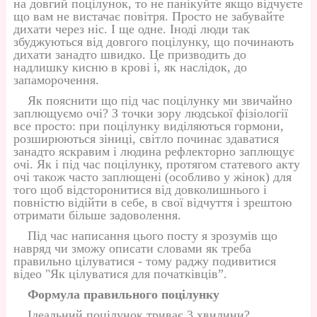
на довгий поцілунок, то не панікуйте якщо відчуєте
що вам не вистачає повітря. Просто не забувайте
дихати через ніс. І ще одне. Іноді люди так
збуджуються від довгого поцілунку, що починають
дихати занадто швидко. Це призводить до
надлишку кисню в крові і, як наслідок, до
запаморочення.
Як пояснити що під час поцілунку ми звичайно
заплющуємо очі? З точки зору людської фізіології
все просто: при поцілунку виділяються гормони,
розширюються зіниці, світло починає здаватися
занадто яскравим і людина рефлекторно заплющує
очі. Як і під час поцілунку, протягом статевого акту
очі також часто заплющені (особливо у жінок) для
того щоб відсторонитися від довколишнього і
повністю відійти в себе, в свої відчуття і зрештою
отримати більше задоволення.
Під час написання цього посту я зрозумів що
навряд чи зможу описати словами як треба
правильно цілуватися - тому раджу подивитися
відео "Як цілуватися для початківців”.
Формула правильного поцілунку
Ідеальний поцілунок триває 3 хвилини?