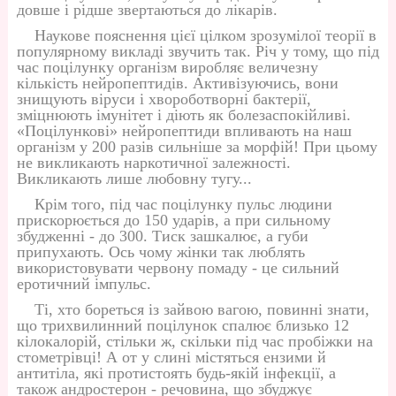
довше і рідше звертаються до лікарів.
Наукове пояснення цієї цілком зрозумілої теорії в
популярному викладі звучить так. Річ у тому, що під
час поцілунку організм виробляє величезну
кількість нейропептидів. Активізуючись, вони
знищують віруси і хвороботворні бактерії,
зміцнюють імунітет і діють як болезаспокійливі.
«Поцілункові» нейропептиди впливають на наш
організм у 200 разів сильніше за морфій! При цьому
не викликають наркотичної залежності.
Викликають лише любовну тугу...
Крім того, під час поцілунку пульс людини
прискорюється до 150 ударів, а при сильному
збудженні - до 300. Тиск зашкалює, а губи
припухають. Ось чому жінки так люблять
використовувати червону помаду - це сильний
еротичний імпульс.
Ті, хто бореться із зайвою вагою, повинні знати,
що трихвилинний поцілунок спалює близько 12
кілокалорій, стільки ж, скільки під час пробіжки на
стометрівці! А от у слині містяться ензими й
антитіла, які протистоять будь-якій інфекції, а
також андростерон - речовина, що збуджує