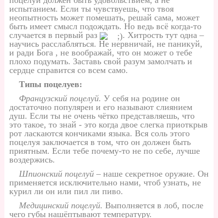
поцелуй должен быть удовольствием, а не
испытанием. Если ты чувствуешь, что твоя
неопытность может помешать, решай сама, может
быть имеет смысл подождать. Но ведь всё когда-то
случается в первый раз
. Хитрость тут одна –
научись расслабляться. Не нервничай, не паникуй,
и ради Бога , не воображай, что он может о тебе
плохо подумать. Заставь свой разум замолчать и
сердце справится со всем само.
Типы поцелуев:
Французский поцелуй.
У себя на родине он
достаточно популярен и его называют слиянием
душ. Если ты не очень чётко представляешь, что
это такое, то знай - это когда двое слегка приоткрыв
рот ласкаются кончиками языка. Вся соль этого
поцелуя заключается в том, что он должен быть
приятным. Если тебе почему-то не по себе, лучше
воздержись.
Шпионский поцелуй
– наше секретное оружие. Он
применяется исключительно нами, чтоб узнать, не
курил ли он или пил ли пиво.
Медицинский поцелуй.
Выполняется в лоб, после
чего губы нашёптывают температуру.