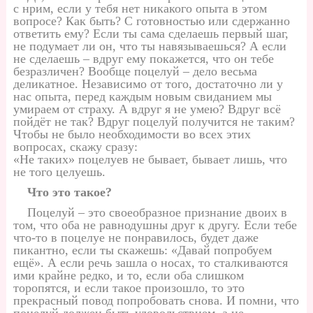
с нрим, если у тебя нет никакого опыта в этом
вопросе? Как быть? С готовностью или сдержанно
ответить ему? Если ты сама сделаешь первый шаг,
не подумает ли он, что ты навязываешься? А если
не сделаешь – вдруг ему покажется, что он тебе
безразличен? Вообще поцелуй – дело весьма
деликатное. Независимо от того, достаточно ли у
нас опыта, перед каждым новым свиданием мы
умираем от страху. А вдруг я не умею? Вдруг всё
пойдёт не так? Вдруг поцелуй получится не таким?
Чтобы не было необходимости во всех этих
вопросах, скажу сразу:
«Не таких» поцелуев не бывает, бывает лишь, что
не того целуешь.
Что это такое?
Поцелуй – это своеобразное признание двоих в
том, что оба не равнодушны друг к другу. Если тебе
что-то в поцелуе не понравилось, будет даже
пикантно, если ты скажешь: «Давай попробуем
ещё». А если речь зашла о носах, то сталкиваются
ими крайне редко, и то, если оба слишком
торопятся, и если такое произошло, то это
прекрасный повод попробовать снова. И помни, что