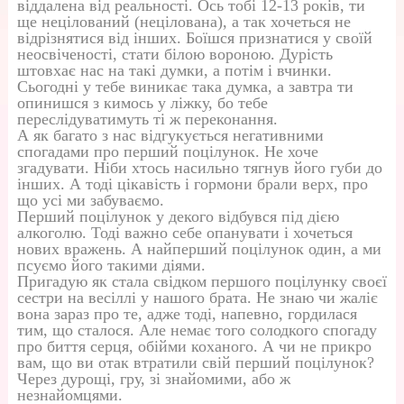
віддалена від реальності. Ось тобі 12-13 років, ти
ще нецілований (нецілована), а так хочеться не
відрізнятися від інших. Боїшся признатися у своїй
неосвіченості, стати білою вороною. Дурість
штовхає нас на такі думки, а потім і вчинки.
Сьогодні у тебе виникає така думка, а завтра ти
опинишся з кимось у ліжку, бо тебе
переслідуватимуть ті ж переконання.
А як багато з нас відгукується негативними
спогадами про перший поцілунок. Не хоче
згадувати. Ніби хтось насильно тягнув його губи до
інших. А тоді цікавість і гормони брали верх, про
що усі ми забуваємо.
Перший поцілунок у декого відбувся під дією
алкоголю. Тоді важно себе опанувати і хочеться
нових вражень. А найперший поцілунок один, а ми
псуємо його такими діями.
Пригадую як стала свідком першого поцілунку своєї
сестри на весіллі у нашого брата. Не знаю чи жаліє
вона зараз про те, адже тоді, напевно, гордилася
тим, що сталося. Але немає того солодкого спогаду
про биття серця, обійми коханого. А чи не прикро
вам, що ви отак втратили свій перший поцілунок?
Через дурощі, гру, зі знайомими, або ж
незнайомцями.