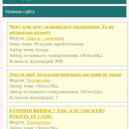
Новини сайту
Чому я не хочу залишитися закордоном. Та як
мігрантам влашту
Форум:
Школа - навчання
Опис теми: Роздуми заробітчанина
Автор теми: knopa
Автор останнього повідомлення: Olenochka
Кількість відповідей: 898
Тексти щоб москалям пояснити що вони не праві
Форум:
Теревенька
Автор теми: Olenochka
Автор останнього повідомлення: Olenochka
Кількість відповідей: 7
КУРІННЯ ВБИВАЄ? ТАК, АЛЕ SNICKERS
РОБИТЬ ТЕ САМЕ.
Форум:
Теревенька
Автор теми: Olenochka