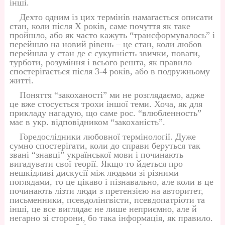
інші.
Дехто одним із цих термінів намагається описати
стан, коли після Х років, саме почуття як таке
пройшло, або як часто кажуть “трансформувалось” і
перейшло на новий рівень – це стан, коли любов
перейшла у стан де є сукупність звички, поваги,
турботи, розуміння і всього решта, як правило
спостерігається після 3-4 років, або в подружньому
житті.
Поняття “закоханості” ми не розглядаємо, адже
це вже стосується трохи іншої теми. Хоча, як для
прикладу нагадую, що саме рос. “влюбленность”
має в укр. відповідником “закоханість”.
Горедослідники любовної термінології. Дуже
сумно спостерігати, коли до справи беруться так
звані “знавці” української мови і починають
вигадувати свої теорії. Якщо то йдеться про
нешкідливі дискусії між людьми зі різними
поглядами, то це цікаво і пізнавально, але коли в це
починають лізти люди з претензією на авторитет,
письменники, псевдолінгвісти, псевдопатріоти та
інші, це все виглядає не лише неприємно, але й
негарно зі сторони, бо така інформація, як правило.