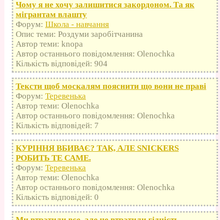
Чому я не хочу залишитися закордоном. Та як
мігрантам влашту
Форум:
Школа - навчання
Опис теми: Роздуми заробітчанина
Автор теми: knopa
Автор останнього повідомлення: Olenochka
Кількість відповідей: 904
Тексти щоб москалям пояснити що вони не праві
Форум:
Теревенька
Автор теми: Olenochka
Автор останнього повідомлення: Olenochka
Кількість відповідей: 7
КУРІННЯ ВБИВАЄ? ТАК, АЛЕ SNICKERS
РОБИТЬ ТЕ САМЕ.
Форум:
Теревенька
Автор теми: Olenochka
Автор останнього повідомлення: Olenochka
Кількість відповідей: 0
Ми втратили все, але не втратили гідність