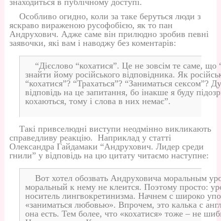
знаходиться в публічному доступі.
Особливо огидно, коли за таке беруться люди з
яскраво вираженою русофобією, як то пан
Андрухович. Адже саме він прилюдно зробив певні
заявочки, які вам і наводжу без коментарів:
“Дієслово “кохатися”. Це не зовсім те саме, що
знайти йому російського відповідника. Як російс
“кохатися”? “Трахаться”? “Заниматься сексом”? Ду
відповідь на це запитання, бо інакше я буду підоз
кохаються, тому і слова в них немає”.
Такі привселюдні виступи неодмінно викликають
справедливу реакцію. Наприклад у статті
Олександра Гайдамаки “Андрухович. Лидер среди
гнили” у відповідь на цю цитату читаємо наступне:
Вот хотел обозвать Андруховича моральным уро
моральный к нему не клеится. Поэтому просто: уро
носитель лингвокретинизма. Начнем с широко уп
«заниматься любовью». Впрочем, это калька с анг
она есть. Тем более, что «кохатися» тоже – не шиб