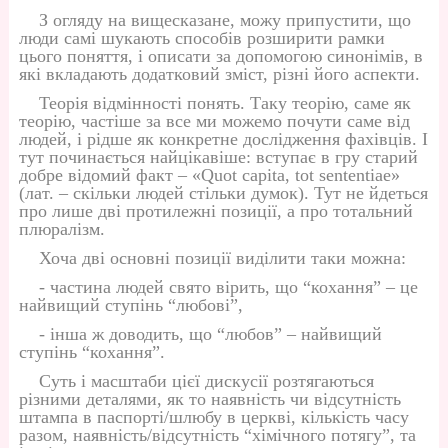
З огляду на вищесказане, можу припустити, що
люди самі шукають способів розширити рамки
цього поняття, і описати за допомогою синонімів, в
які вкладають додатковий зміст, різні його аспекти.
Теорія відмінності понять. Таку теорію, саме як
теорію, частіше за все ми можемо почути саме від
людей, і рідше як конкретне дослідження фахівців. І
тут починається найцікавіше: вступає в гру старий
добре відомий факт – «Quot capita, tot sententiae»
(лат. – скільки людей стільки думок). Тут не йдеться
про лише дві протилежні позиції, а про тотальний
плюралізм.
Хоча дві основні позиції виділити таки можна:
- частина людей свято вірить, що “кохання” – це
найвищий ступінь “любові”,
- інша ж доводить, що “любов” – найвищий
ступінь “кохання”.
Суть і масштаби цієї дискусії розтягаються
різними деталями, як то наявність чи відсутність
штампа в паспорті/шлюбу в церкві, кількість часу
разом, наявність/відсутність “хімічного потягу”, та