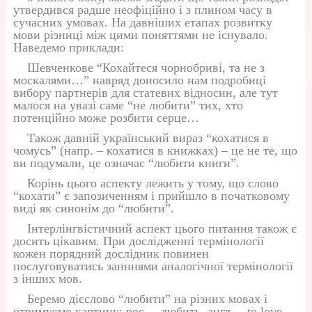
утвердився радше неофіційно і з плином часу в
сучасних умовах. На давніших етапах розвитку
мови різниці між цими поняттями не існувало.
Наведемо приклади:
Шевченкове “Кохайтеся чорнобриві, та не з
москалями…” навряд доносило нам подробиці
вибору партнерів для статевих відносин, але тут
малося на увазі саме “не любити” тих, хто
потенційно може розбити серце…
Також давній український вираз “кохатися в
чомусь” (напр. – кохатися в книжках) – це не те, що
ви подумали, це означає “любити книги”.
Корінь цього аспекту лежить у тому, що слово
“кохати” є запозиченням і прийшло в початковому
виді як синонім до “любити”.
Інтерлінгвістичний аспект цього питання також є
досить цікавим. При дослідженні термінології
кожен порядний дослідник повинен
послуговуватись занннями аналогічної термінології
з інших мов.
Беремо дієслово “любити” на різних мовах і
отримуємо картину: рос. – любить, англ. – to love,