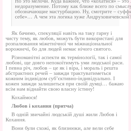
Но это мелочи. Куда важнее, что «кохатися» – это
недоразумение. Потому как ближе всего по смыслу
обозначающие мастурбацию. Ну, смотрите – суффи
себе»… А чем эта логика хуже Андруховичевской
Як бачимо, спекуляції навіть на таку гарну і
чисту тему, як любов, можуть бути використані для
розпалювання міжетнічної чи міжнаціональної
ворожнечі, бо для людей немає нічого святого.
Різноманітні аспекти як термінології, так і самої
любові, ще довго непокоїтимуть уми людської раси.
І певна річ, любов – це як і віра, і мораль і решта
абстрактних речей – завжди трактуватиметься
кожним індивідом суб’єктивно-індивідуально. І
кожен завжди залишиться при своїй думці… бажаю
всім нам віднайти свою власну істину!
Кохаймося!
Любов і кохання (притча)
В одній звичайні людській душі жили Любов і
Кохання.
Вони були схожі, як близнюки, але вели себе