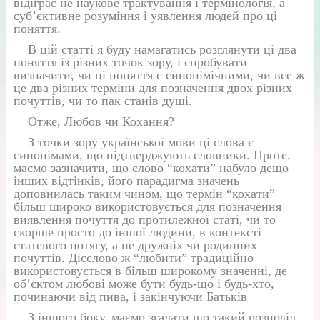
відіграє не наукове трактування і термінологія, а
суб’єктивне розуміння і уявлення людей про ці
поняття.
В цій статті я буду намагатись розглянути ці два
поняття із різних точок зору, і спробувати
визначити, чи ці поняття є синонімічними, чи все ж
це два різних терміни для позначення двох різних
почуттів, чи то пак станів душі.
Отже, Любов чи Кохання?
З точки зору української мови ці слова є
синонімами, що підтверджують словники. Проте,
маємо зазначити, що слово “кохати” набуло дещо
інших відтінків, його парадигма значень
доповнилась таким чином, що термін “кохати”
більш широко використовується для позначення
виявлення почуття до протилежної статі, чи то
скорше просто до іншої людини, в контексті
статевого потягу, а не дружніх чи родинних
почуттів. Дієслово ж “любити” традиційно
використовується в більш широкому значенні, де
об’єктом любові може бути будь-що і будь-хто,
починаючи від пива, і закінчуючи Батьків
З іншого боку, маємо згадати що такий розподіл