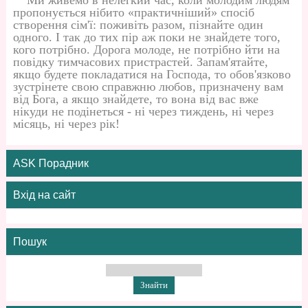
пропонується нібито «практичніший» спосіб
створення сім'ї: поживіть разом, пізнайте один
одного. І так до тих пір аж поки не знайдете того,
кого потрібно. Дорога молоде, не потрібно йти на
повідку тимчасових пристрастей. Запам'ятайте,
якщо будете покладатися на Господа, то обов'язково
зустрінете свою справжню любов, призначену вам
від Бога, а якщо знайдете, то вона від вас вже
нікуди не подінеться - ні через тиждень, ні через
місяць, ні через рік!
ASK Порадник
Вхід на сайт
Пошук