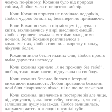
чомусь по-різному. Кохання було від природи
сліпим, Любов мала стовідсотковий зір.
Коли Кохання впритул не помічало недоліків,
Любов чудово бачила їх, беззаперечно приймаючи.
Коли Кохання гуляло під місяцем і дарувало
квіти, захлинаючись у вирі щасливих емоцій,
Любов терпляче чекала самотніми холодними
ночами. Коли Кохання розпливалося в
компліментах, Любов говорила жорстку правду,
лікуючи болем.
Кохання знало безліч ніжних слів, Любов просто
вміла дарувати насолоду.
Коли кохання кричало „я не проживу без тебе!”,
любов, тихо помираючи, відпускала на свободу.
Коли кохання безсило билося в істериці,
вимагаючи взаємності, Любов проводила безсонні
ночі біля лікарняного ліжка, ні на що не зважаючи.
Коли кохання, дивлячись в постаріле зів'яле лице,
відвернулося, і, жаліючи себе, розтануло, як сніг,
залишивши душу назавжди, Любов залишилась,
вдихаючи життя в холодні посинілі губи.