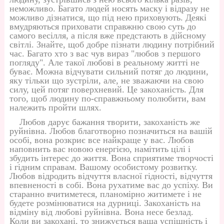
неможливо. Багато людей носять маску і відразу не
можливо дізнатися, що під нею приховують. Деякі
вмудряються приховати справжню свою суть до
самого весілля, а після вже предстають в дійсному
світлі. Знайте, щоб добре пізнати людину потрібний
час. Багато хто з вас чув вираз "любов з першого
погляду". Але такої любові в реальному житті не
буває. Можна відчувати сильний потяг до людини,
яку тільки що зустріли, але, не зважаючи на свою
силу, цей потяг поверхневий. Це закоханість. Для
того, щоб людину по-справжньому полюбити, вам
належить пройти шлях.
Любов дарує бажання творити, закоханість же
руйнівна. Любов благотворно позначиться на вашій
особі, вона розкриє все найкраще у вас. Любов
наповнить вас новою енергією, намітить цілі і
збудить інтерес до життя. Вона сприятиме творчості
і гідним справам. Вашому особистому розвитку.
Любов відродить відчуття власної гідності, відчуття
впевненості в собі. Вона рухатиме вас до успіху. Ви
старанно вчитиметеся, планомірно житимете і не
будете розмінюватися на дурниці. Закоханість на
відміну від любові руйнівна. Вона несе безлад.
Коли ви закохані, то знижується ваша успішність і