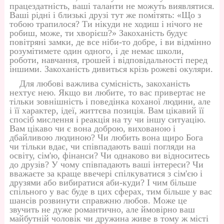
працездатність, ваші таланти не можуть виявлятися.
Ваші рідні і близькі друзі тут же помітять: «Що з
тобою трапилося? Ти нікуди не ходиш і нічого не
робиш, може, ти хворієш?» Закоханість будує
повітряні замки, де все ніби-то добре, і ви відмінно
розумітимете один одного, і де немає школи,
роботи, навчання, грошей і відповідальності перед
іншими. Закоханість дивиться крізь рожеві окуляри.
Для любові важлива сумісність, закоханість
нехтує нею. Якщо ви любите, то вас привертає не
тільки зовнішність і поведінка коханої людини, але
і її характер, ідеї, життєва позиція. Вам цікавий її
спосіб мислення і реакція на ту чи іншу ситуацію.
Вам цікаво чи є вона доброю, вихованою і
дбайливою людиною? Чи любить вона щиро Бога
чи тільки вдає, чи співпадають ваші погляди на
освіту, сім'ю, фінанси? Чи однаково ви відноситесь
до друзів? У чому співпадають ваші інтереси? Чи
вважаєте за краще ввечері спілкуватися з сім'єю і
друзями або вибиратися аби-куди? І чим більше
спільного у вас буде в цих сферах, тим більше у вас
шансів розвинути справжню любов. Може це
звучить не дуже романтично, але ймовірно ваш
майбутній чоловік чи дружина живе в тому ж місті