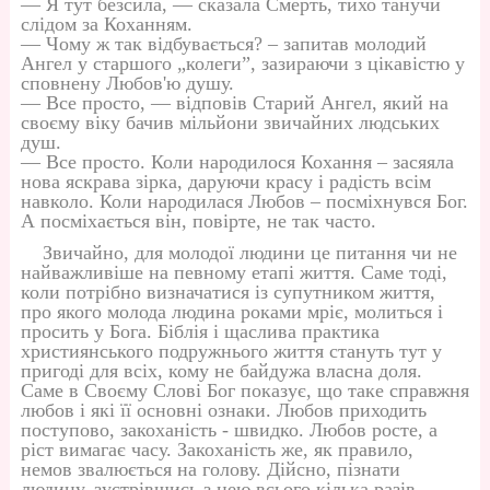
— Я тут безсила, — сказала Смерть, тихо танучи
слідом за Коханням.
— Чому ж так відбувається? – запитав молодий
Ангел у старшого „колеги”, зазираючи з цікавістю у
сповнену Любов'ю душу.
— Все просто, — відповів Старий Ангел, який на
своєму віку бачив мільйони звичайних людських
душ.
— Все просто. Коли народилося Кохання – засяяла
нова яскрава зірка, даруючи красу і радість всім
навколо. Коли народилася Любов – посміхнувся Бог.
А посміхається він, повірте, не так часто.
Звичайно, для молодої людини це питання чи не
найважливіше на певному етапі життя. Саме тоді,
коли потрібно визначатися із супутником життя,
про якого молода людина роками мріє, молиться і
просить у Бога. Біблія і щаслива практика
християнського подружнього життя стануть тут у
пригоді для всіх, кому не байдужа власна доля.
Саме в Своєму Слові Бог показує, що таке справжня
любов і які її основні ознаки. Любов приходить
поступово, закоханість - швидко. Любов росте, а
ріст вимагає часу. Закоханість же, як правило,
немов звалюється на голову. Дійсно, пізнати
людину, зустрівшись з нею всього кілька разів,