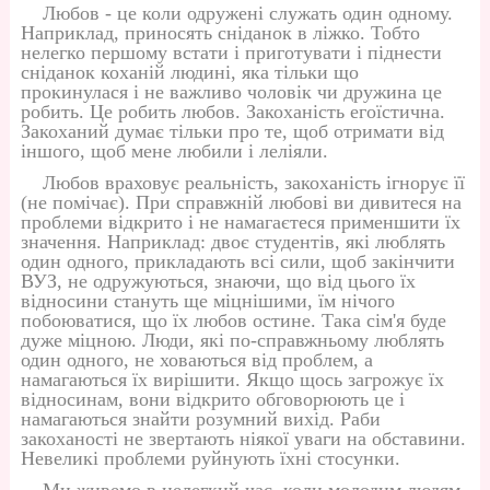
Любов - це коли одружені служать один одному.
Наприклад, приносять сніданок в ліжко. Тобто
нелегко першому встати і приготувати і піднести
сніданок коханій людині, яка тільки що
прокинулася і не важливо чоловік чи дружина це
робить. Це робить любов. Закоханість егоїстична.
Закоханий думає тільки про те, щоб отримати від
іншого, щоб мене любили і леліяли.
Любов враховує реальність, закоханість ігнорує її
(не помічає). При справжній любові ви дивитеся на
проблеми відкрито і не намагаєтеся применшити їх
значення. Наприклад: двоє студентів, які люблять
один одного, прикладають всі сили, щоб закінчити
ВУЗ, не одружуються, знаючи, що від цього їх
відносини стануть ще міцнішими, їм нічого
побоюватися, що їх любов остине. Така сім'я буде
дуже міцною. Люди, які по-справжньому люблять
один одного, не ховаються від проблем, а
намагаються їх вирішити. Якщо щось загрожує їх
відносинам, вони відкрито обговорюють це і
намагаються знайти розумний вихід. Раби
закоханості не звертають ніякої уваги на обставини.
Невеликі проблеми руйнують їхні стосунки.
Ми живемо в нелегкий час, коли молодим людям