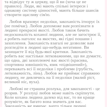
та відвідує ту ж церкву, що й ви (хоча це не
правило). Люди, які мають спільні інтереси і
однакову систему цінностей, мають більше шансів
створити щасливу сім'ю.
Любов враховує недоліки, закоханість ігнорує їх
(не помічає). Любов допоможе вам розпізнати в
людині прекрасні якості. Любов також бачить
недосконалість коханої людини, але не загострює її,
а робить наголос на якостях, які гідні пошани і
захоплення. Закоханість взагалі не дозволяє вам
розгледіти в людині що-небудь негативне. Ви
захищаєте її від будь-якої критики. Закоханість
робить вас настільки легковажними, що ви думаєте,
що одна, дві захоплюючі вас якості (красива,
спортивна зовнішність, язик «підвішений»),
переважать всі її недоліки і проблеми (грубість,
легковажність, лінь). Любов же приймає справжню
людину, не дивлячись на її недоліки (малий ріст,
великий ніс, вуха).
Любові не страшна розлука, для закоханості - це
розрив. У розлуці любов може навіть скріпнути.
Коли кохана людина далеко від вас, то ви краще
розумієте, як багато вона значить для вас.
Закоханість же вмирає, варто тільки людині