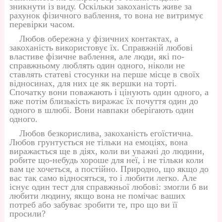
зникнути із виду. Оскільки закоханість живе за
рахунок фізичного ваблення, то вона не витримує
перевірки часом.
Любов обережна у фізичних контактах, а
закоханість використовує їх. Справжній любові
властиве фізичне ваблення, але люди, які по-
справжньому люблять один одного, ніколи не
ставлять статеві стосунки на перше місце в своїх
відносинах, для них це як вершки на торті.
Спочатку вони поважають і цінують один одного, а
вже потім близькість виражає їх почуття один до
одного в шлюбі. Вони навпаки оберігають один
одного.
Любов безкорислива, закоханість егоїстична.
Любов грунтується не тільки на емоціях, вона
виражається ще в діях, коли ви уважні до людини,
робите що-небудь хороше для неї, і не тільки коли
вам це хочеться, а постійно. Природно, що якщо до
вас так само відносяться, то і любити легко. Але
існує один тест для справжньої любові: змогли б ви
любити людину, якщо вона не помічає ваших
потреб або забуває зробити те, про що ви її
просили?