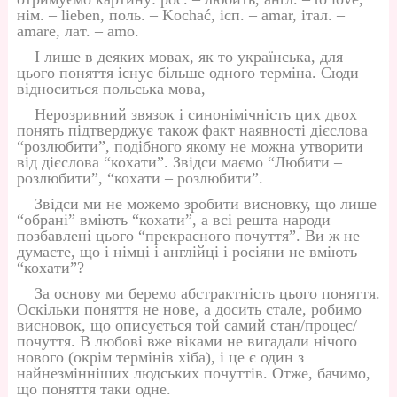
нім. – lieben, поль. – Kochać, ісп. – amar, італ. –
amare, лат. – amo.
І лише в деяких мовах, як то українська, для
цього поняття існує більше одного терміна. Сюди
відноситься польська мова,
Нерозривний звязок і синонімічність цих двох
понять підтверджує також факт наявності дієслова
“розлюбити”, подібного якому не можна утворити
від дієслова “кохати”. Звідси маємо “Любити –
розлюбити”, “кохати – розлюбити”.
Звідси ми не можемо зробити висновку, що лише
“обрані” вміють “кохати”, а всі решта народи
позбавлені цього “прекрасного почуття”. Ви ж не
думаєте, що і німці і англійці і росіяни не вміють
“кохати”?
За основу ми беремо абстрактність цього поняття.
Оскільки поняття не нове, а досить стале, робимо
висновок, що описується той самий стан/процес/
почуття. В любові вже віками не вигадали нічого
нового (окрім термінів хіба), і це є один з
найнезмінніших людських почуттів. Отже, бачимо,
що поняття таки одне.