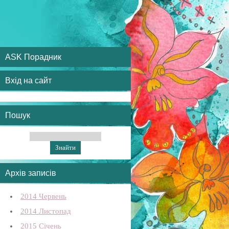
ASK Порадник
Вхід на сайт
Пошук
Архів записів
2014 Червень
2014 Листопад
2015 Січень