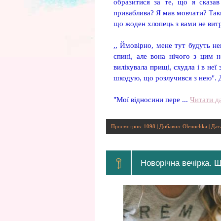
образитися за те, що я сказав
приваблива? Я мав мовчати? Таки
що жоден хлопець з вами не витр
,, Ймовірно, мене тут будуть не
спині, але вона нічого з цим н
вилікувала прищі, схудла і в неї
шкодую, що розлучився з нею". Д
"Мої відносини пере
...
Читати да
Просмотров: 1098 | Добавил:
Olenochka
| Дат
Новорічна вечірка. 