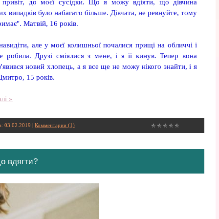
 привіт, до моєї сусідки. Що я можу вдіяти, що дівчина
х випадків було набагато більше. Дівчата, не ревнуйте, тому
имає". Матвій, 16 років.
навидіти, але у моєї колишньої почалися прищі на обличчі і
е робила. Друзі сміялися з мене, і я її кинув. Тепер вона
 з'явився новий хлопець, а я все ще не можу нікого знайти, і я
митро, 15 років.
лі »
а:
03.02.2019
|
Комментарии (1)
Що вдягти?