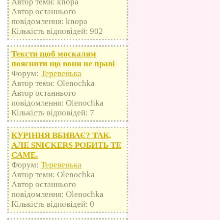
Автор теми: knopa
Автор останнього
повідомлення: knopa
Кількість відповідей: 902
Тексти щоб москалям
пояснити що вони не праві
Форум:
Теревенька
Автор теми: Olenochka
Автор останнього
повідомлення: Olenochka
Кількість відповідей: 7
КУРІННЯ ВБИВАЄ? ТАК,
АЛЕ SNICKERS РОБИТЬ ТЕ
САМЕ.
Форум:
Теревенька
Автор теми: Olenochka
Автор останнього
повідомлення: Olenochka
Кількість відповідей: 0