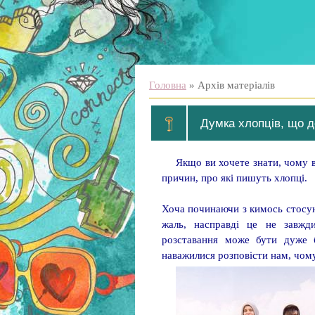
Головна
»
Архів матеріалів
Думка хлопців, що д
Якщо ви хочете знати, чому в
причин, про які пишуть хлопці.
Хоча починаючи з кимось стосун
жаль, насправді це не завжди
розставання може бути дуже б
наважилися розповісти нам, чому