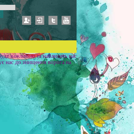
уде важливою та наблизить нас
ує нас до знищення ворога на