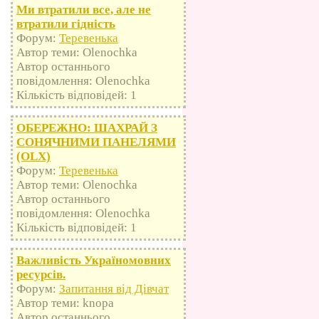
Ми втратили все, але не
втратили гідність
Форум:
Теревенька
Автор теми: Olenochka
Автор останнього
повідомлення: Olenochka
Кількість відповідей: 1
ОБЕРЕЖНО: ШАХРАЙ З
СОНЯЧНИМИ ПАНЕЛЯМИ
(OLX)
Форум:
Теревенька
Автор теми: Olenochka
Автор останнього
повідомлення: Olenochka
Кількість відповідей: 1
Важливість Україномовних
ресурсів.
Форум:
Запитання від Дівчат
Автор теми: knopa
Автор останнього