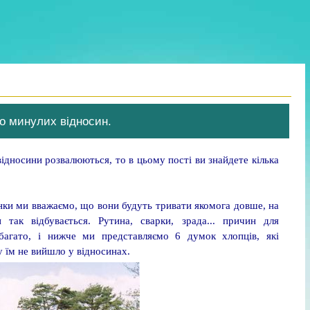
о минулих відносин.
ідносини розвалюються, то в цьому пості ви знайдете кілька
ки ми вважаємо, що вони будуть тривати якомога довше, на
 так відбувається. Рутина, сварки, зрада... причин для
агато, і нижче ми представляємо 6 думок хлопців, які
 їм не вийшло у відносинах.