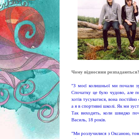
Чому відносини розпадаються
"З моєї колишньої ми почали зу
Спочатку це було чудово, але п
хотів тусуватися, вона постійно
а я в спортивні школі. Як ми зус
Так виходить, коли швидко поч
Василь, 18 років.
"Ми розлучилися з Оксаною, том