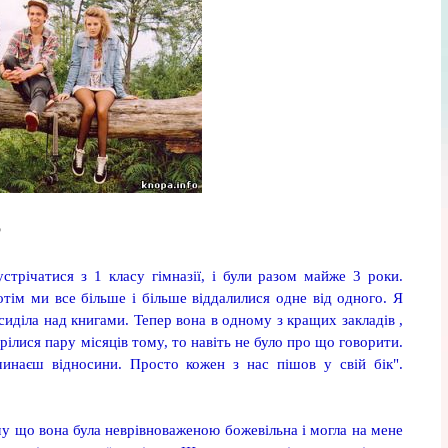
?
стрічатися з 1 класу гімназії, і були разом майже 3 роки.
отім ми все більше і більше віддалилися одне від одного. Я
 сиділа над книгами. Тепер вона в одному з кращих закладів ,
трілися пару місяців тому, то навіть не було про що говорити.
инаєш відносини. Просто кожен з нас пішов у свій бік".
у що вона була неврівноваженою божевільна і могла на мене