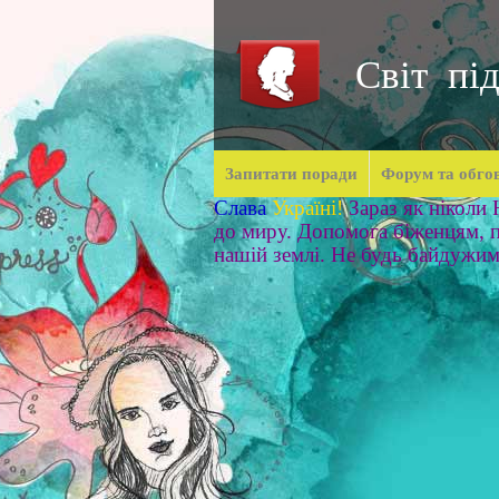
Світ під
Запитати поради
Форум та обго
Слава
Україні!
Зараз як ніколи
до миру. Допомога біженцям, п
нашій землі. Не будь байдужи