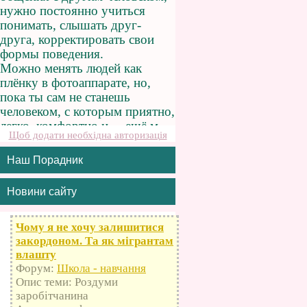
Щоб додати необхідна авторизація
Наш Порадник
Новини сайту
Чому я не хочу залишитися
закордоном. Та як мігрантам
влашту
Форум:
Школа - навчання
Опис теми: Роздуми
заробітчанина