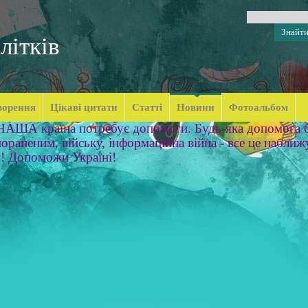
літків
ворення
Цікаві цитати
Статті
Новини
Фотоальбом
 НАША країна потребує допомоги. Будь-яка допомога б
ораненим, війську, інформаційна війна - все це наближ
м! Допоможи Україні!