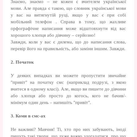
Знаємо, знаємо – не кожен є вчителем української
мови. Але правда є такою, що словник української мови
у вас на витягнутій руці, якщо у вас є при собі
мобільний телефон . Справа в тому, що жахливе
орфографічне написання може відштовхнути від вас
хорошого хлопця або дівчину – серйозно!
Завжди, коли у вас є дилема, що до написання слова,
перевір його на правильність, або заміни іншим. Завжди.
2. Початок
У деяких випадках ви можете пропустити звичайне
"привіт" на початку смс (наприклад подрузі, з якою
вчитеся в одному класі). Але, якщо ви пишете до дівчини
або хлопця або просто до когось, кого не бачив/-
мінімум один день – напишіть "привіт".
3. Коми в смс-ах
Не важливі? Маячня! Ті, хто про них забувають, іноді
пишуть такі твори, що дуже важко здогадатися, про що