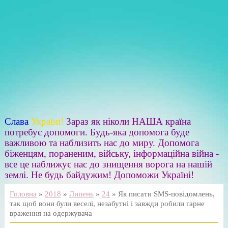
Слава
Україні!
Зараз як ніколи НАША країна
потребує допомоги. Будь-яка допомога буде
важливою та наблизить нас до миру. Допомога
біженцям, пораненим, війську, інформаційна війна -
все це наближує нас до знищення ворога на нашій
землі. Не будь байдужим! Допоможи Україні!
Головна
»
2018
»
Липень
»
24
» Як писати SMS-повідомлень,
так щоб вони були веселі, незабутні і завжди робили гарне
враження на одержувача