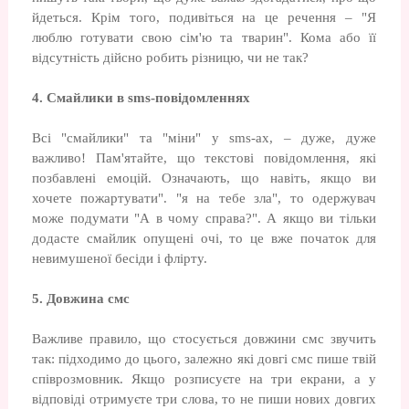
йдеться. Крім того, подивіться на це речення – "Я
люблю готувати свою сім'ю та тварин". Кома або її
відсутність дійсно робить різницю, чи не так?
4. Смайлики в sms-повідомленнях
Всі "смайлики" та "міни" у sms-ах, – дуже, дуже
важливо! Пам'ятайте, що текстові повідомлення, які
позбавлені емоцій. Означають, що навіть, якщо ви
хочете пожартувати". "я на тебе зла", то одержувач
може подумати "А в чому справа?". А якщо ви тільки
додасте смайлик опущені очі, то це вже початок для
невимушеної бесіди і флірту.
5.
Довжина смс
Важливе правило, що стосується довжини смс звучить
так: підходимо до цього, залежно які довгі смс пише твій
співрозмовник. Якщо розписуєте на три екрани, а у
відповіді отримуєте три слова, то не пиши нових довгих