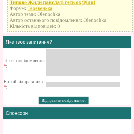
Типово Жиди пайслаті геть оx@їли!
Форум:
Теревенька
Автор теми: Olenochka
Автор останнього повідомлення: Olenochka
Кількість відповідей: 0
Яке твоє запитання?
Текст повідомлення
*
:
E-mail відправника
*
:
Спонсори