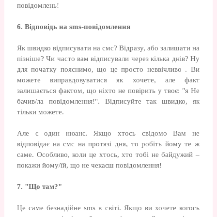
повідомлень!
6. Відповідь на sms-повідомлення
Як швидко відписувати на смс? Відразу, або залишати на
пізніше? Чи часто вам відписували через кілька днів? Ну
для початку пояснимо, що це просто неввічливо . Ви
можете виправдовуватися як хочете, але факт
залишається фактом, що ніхто не повірить у твоє: "я Не
бачив/ла повідомлення!". Відписуйте так швидко, як
тільки можете.
Але є один нюанс. Якщо хтось свідомо Вам не
відповідає на смс на протязі дня, то робіть йому те ж
саме. Особливо, коли це хтось, хто тобі не байдужий –
покажи йому/їй, що не чекаєш повідомлення!
7. "Що там?"
Це саме безнадійне sms в світі. Якщо ви хочете когось