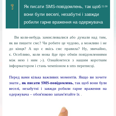
Як писати SMS-повідомлень, так щоб
21:09
вони були веселі, незабутні і завжди
робили гарне враження на одержувача
Ви коли-небудь замислювалися або думали над тим,
як ви пишете смс? Чи робите це чудово, а можливо і не
до кінця? А що є якісь смс правила? Ну, звичайно,
є. Особливо, коли мова йде про обмін повідомленнями
між нею і ним ;-). Ознайомтеся з нашим коротким
інформатором і стань чемпіоном в sms переписці.
Перед вами кілька важливих моментів. Якщо ви хочете
знати
, як писати SMS-повідомлень
, так щоб вони були
веселі, незабутні і завжди робили гарне враження на
одержувача – обов'язково запам'ятайте їх
.