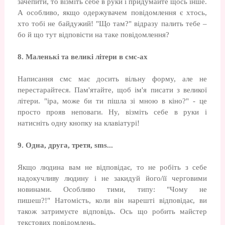
зачепити, то візміть себе в руки і придумайте щось інше.
А особливо, якщо одержувачем повідомлення є хтось,
хто тобі не байдужий! "Що там?" відразу палить тебе –
бо й що тут відповісти на таке повідомлення?
8. Маленькі та великі літери в смс-ах
Написання смс має досить вільну форму, але не
перестарайтеся. Пам'ятайте, щоб ім'я писати з великої
літери. "іра, може би ти пішла зі мною в кіно?" - це
просто прояв неповаги. Ну, візміть себе в руки і
натисніть одну кнопку на клавіатурі!
9. Одна, друга, третя, sms...
Якщо людина вам не відповідає, то не робіть з себе
надокучливу людину і не закидуй його/її черговими
новинами. Особливо тими, типу: "Чому не
пишеш?!" Натомість, коли він нарешті відповідає, ви
також затримуєте відповідь. Ось що робить майстер
текстових повідомлень.