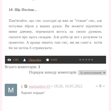
10. Що Посієш...
Пам'ятайте, що смс сьогодні це вже не "тільки" смс, але
потужна зброя у ваших руках. Ви можете підчепити
ними дівчину, переконати когось на своєю думкою,
сказати про щось складне. Але роби це все з розумом та
грамотно. А краще пишіть такі смс, які ви самі/-а хотів
би чи хотіла б отримувати .
1381
Olenochka
0.0
/
0
Всього коментарів
:
1
Порядок виводу коментарів:
0
1
• 18:26, 16.05.2022
marinalitov19
Хороші поради!