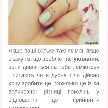
Якщо ваші батьки такі як мої, якщо
скажу їм, що зроблю
татуювання
,
вони дивляться на тебе , сміютсья
і питають чи я дурна і чи дійсно
хочу зробити це. Можливо це із-за
величезної різниці поколінь у
відношенні до прийняття