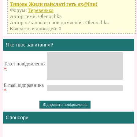
Типово Жиди пайслаті геть оx@їли!
Форум:
Теревенька
Автор теми: Olenochka
Автор останнього повідомлення: Olenochka
Кількість відповідей: 0
Яке твоє запитання?
Текст повідомлення
*
:
E-mail відправника
*
:
Спонсори