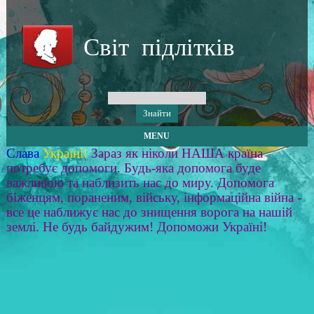
Світ підлітків
MENU
Слава
Україні!
Зараз як ніколи НАША країна
потребує допомоги. Будь-яка допомога буде
важливою та наблизить нас до миру. Допомога
біженцям, пораненим, війську, інформаційна війна -
все це наближує нас до знищення ворога на нашій
землі. Не будь байдужим! Допоможи Україні!