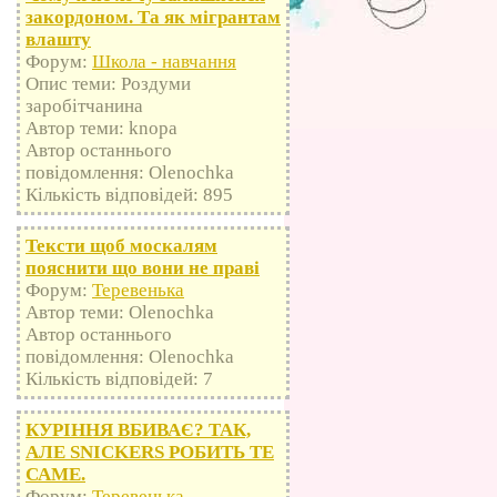
закордоном. Та як мігрантам
влашту
Форум:
Школа - навчання
Опис теми: Роздуми
заробітчанина
Автор теми: knopa
Автор останнього
повідомлення: Olenochka
Кількість відповідей: 895
Тексти щоб москалям
пояснити що вони не праві
Форум:
Теревенька
Автор теми: Olenochka
Автор останнього
повідомлення: Olenochka
Кількість відповідей: 7
КУРІННЯ ВБИВАЄ? ТАК,
АЛЕ SNICKERS РОБИТЬ ТЕ
САМЕ.
Форум:
Теревенька