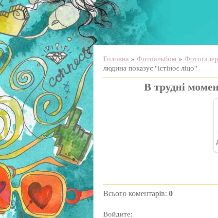
Головна
»
Фотоальбом
»
Фотогалере
людина показує "істіноє ліцо"
В трудні момен
Всього коментарів
:
0
Войдите: