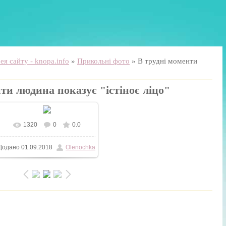
я сайту - knopa.info
»
Прикольні фото
» В трудні моменти
ти людина показує "істіноє ліцо"
1320
0
0.0
У реальному розмірі
Додано
01.09.2018
Olenochka
604x594
/ 62.1Kb