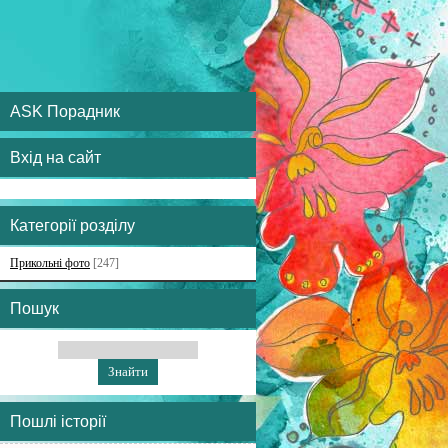
ASK Порадник
Вхід на сайт
Категорії розділу
Прикольні фото
[247]
Пошук
Пошлі історії