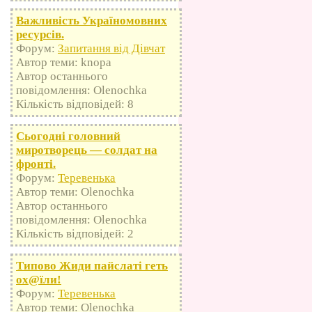
Важливість Україномовних
ресурсів.
Форум:
Запитання від Дівчат
Автор теми: knopa
Автор останнього
повідомлення: Olenochka
Кількість відповідей: 8
Сьогодні головний
миротворець — солдат на
фронті.
Форум:
Теревенька
Автор теми: Olenochka
Автор останнього
повідомлення: Olenochka
Кількість відповідей: 2
Типово Жиди пайслаті геть
оx@їли!
Форум:
Теревенька
Автор теми: Olenochka