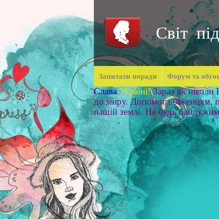
Світ під
Запитати поради
Форум та обго
Слава
Україні!
Зараз як ніколи
до миру. Допомога біженцям, п
нашій землі. Не будь байдужи