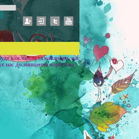
уде важливою та наблизить нас
ує нас до знищення ворога на