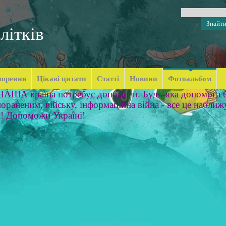
літків
ворення
Цікаві цитати
Статті
Новини
Фотоальбом
 НАША країна потребує допомоги. Будь-яка допомога б
ораненим, війську, інформаційна війна - все це наближ
м! Допоможи Україні!