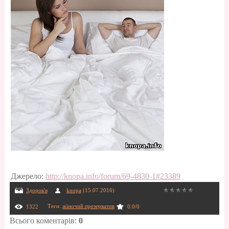
Джерело
:
http://knopa.info/forum/69-4830-1#23389
Здоров'я
knopa
(15.07.2016)
Теги
:
жіночий презерватив
1322
0.0
/
0
Всього коментарів
:
0