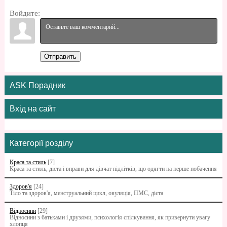
Войдите:
Отправить
ASK Порадник
Вхід на сайт
Категорії розділу
Краса та стиль
[7]
Краса та стиль, дієта і вправи для дівчат підлітків, що одягти на перше побачення
Здоров'я
[24]
Тіло та здоров'я, менструальний цикл, овуляція, ПМС, дієта
Відносини
[29]
Відносини з батьками i друзями, психологія спілкування, як привернути увагу
хлопця