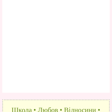
Школа • Любов • Відносини •