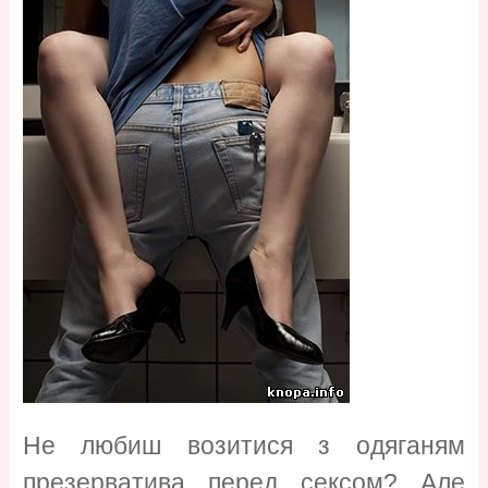
Не любиш возитися з одяганям
презерватива перед сексом? Але