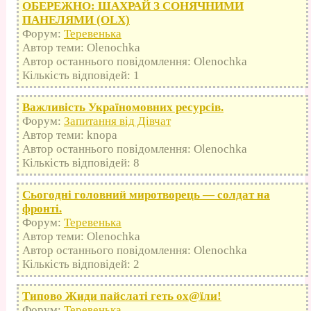
ОБЕРЕЖНО: ШАХРАЙ З СОНЯЧНИМИ
ПАНЕЛЯМИ (OLX)
Форум:
Теревенька
Автор теми: Olenochka
Автор останнього повідомлення: Olenochka
Кількість відповідей: 1
Важливість Україномовних ресурсів.
Форум:
Запитання від Дівчат
Автор теми: knopa
Автор останнього повідомлення: Olenochka
Кількість відповідей: 8
Сьогодні головний миротворець — солдат на
фронті.
Форум:
Теревенька
Автор теми: Olenochka
Автор останнього повідомлення: Olenochka
Кількість відповідей: 2
Типово Жиди пайслаті геть оx@їли!
Форум:
Теревенька