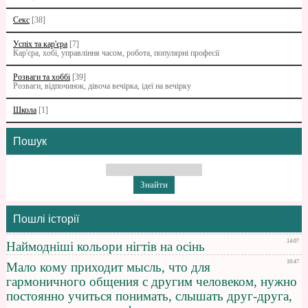
Секс
[38]
Успіх та кар'єра
[7]
Кар'єра, хобі, управління часом, робота, популярні професії
Розваги та хоббі
[39]
Розваги, відпочинок, дівоча вечірка, ідеї на вечірку
Школа
[1]
Пошук
Пошлі історії