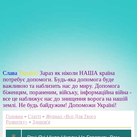
Слава
Україні!
Зараз як ніколи НАША країна
потребує допомоги. Будь-яка допомога буде
важливою та наблизить нас до миру. Допомога
біженцям, пораненим, війську, інформаційна війна -
все це наближує нас до знищення ворога на нашій
землі. Не будь байдужим! Допоможи Україні!
Головна
»
Статті
»
Журнал «Все Для Твого
Розвитку»
»
Здоров'я