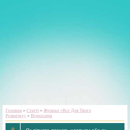
Головна
»
Статті
»
Журнал «Все Для Твого
Розвитку»
»
Відносини