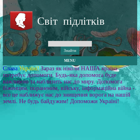
Світ підлітків
MENU
Слава
Україні!
Зараз як ніколи НАША країна
потребує допомоги. Будь-яка допомога буде
важливою та наблизить нас до миру. Допомога
біженцям, пораненим, війську, інформаційна війна -
все це наближує нас до знищення ворога на нашій
землі. Не будь байдужим! Допоможи Україні!