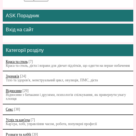
ASK Порадник
Вхід на сайт
Категорії розділу
Краса та стиль
[7]
Краса та стиль, дієта і вправи для дівчат підлітків, що одягти на перше побачення
Здоров'я
[24]
Тіло та здоров'я, менструальний цикл, овуляція, ПМС, дієта
Відносини
[29]
Відносини з батьками i друзями, психологія спілкування, як привернути увагу
хлопця
Секс
[38]
Успіх та кар'єра
[7]
Кар'єра, хобі, управління часом, робота, популярні професії
Розваги та хоббі
[39]