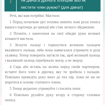
Як дівчата дрочать хлопцям або як
пестити член рукою? (для дівчат)
Речі, які вам потрібні: Мастило
1 Перед початком цієї техніки вивчіть нові рухи пеніса
вашого партнера до ерекції або стан легкого збудження.
2 Почніть з нанесення на свої обидві руки великої
кількості мастила.
3 Зігнути пальці і торкнутися великим пальцем
вказівного пальця, ніби вона намагалася утримати в руці
склянку. Тепер поверніть зап'ястя так, щоб великий палець
і вказівний палець перебували знизу, а не зверху.
4 Сядь або встань на коліна перед своїм партнером,
вставте його член в дірочку, яку ти зробила з пальців.
Повільно проведіть руку вниз до тих пір, поки не ви не
впретеся в основу статевого члена.
5 Тепер акуратно утримуйте і стисніть пеніс
6 Повільно рухайте руку вгору в сторону головки
пеніса.