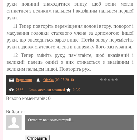
руки повинні знаходитися внизу, щоб вони могли
стикатися з великим пальцем і вказівним пальцем першої
руки.
11 Тепер повторіть переміщення долоні вгору, поворот і
масування головки статевого члена за допомогою іншої
руки, що знаходиться зараз вище. Потім знову перемістіть
руки вздовж статевого члена в напрямку його заснування.
12 Тепер змініть руку, пам'ятайте, щоб вказівний і
великий палець однієї з них стикається з вказівним і
великим пальцем іншої. Повторіть рух.
Відносини
Olenka
(09.07.2016)
Теги
:
дрочити хлопцеві
2836
0.0
/
0
Всього коментарів
:
0
Войдите:
Отправить