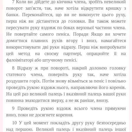
7 Коли ви дійдете до кінчика члена, зробіть невеликий
поворот зап'ястя, так, наче хотіла відкрутити кришку з
банки. Переконайтеся, що ви не виконуєте цього руху,
перш ніж ви дістанетеся до головки. Ви також можете
пересувати руку вздовж по боках верхньої частини члена.
Не повертайте самого пеніса. Поради Якщо ви хочете
домогтися плавних рухів вгору і вниз, намагайтеся
використовувати дві руки відразу. Перш ніж випробувати
цей метод на своєму партнері, опрацюйте її на
фалоімітаторі або штучному пенісі.
8 Відразу ж при повороті, накрий долонею головку
статевого члена, поверніть руку так, наче хотіла
роздушити горіх. Потім знову візьміться за пеніс і повільно
проведіть рукою вздовж нього, направляючи його коренів.
На цей раз великий палець і вказівний палець вашої руки
повинна знаходитися зверху, а не як раніше, внизу.
9 Проведіть рукою вздовж всього члена прямуючи
вниз, поки не досягнете корення.
10 У цей момент покладіть другу руку безпосередньо
над першою. Великий палець і вказівний палець іншої