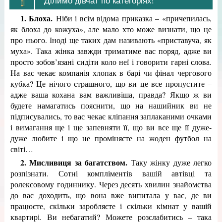
Ділимо дівчат по категоріях!
1. Блоха
.
Ніби і всім відома приказка – «причепилась,
як блоха до кожуха», але мало хто може визнати, що це
про нього. Іноді ще таких дам називають «приставуча, як
муха». Така жінка завжди триматиме вас поряд, адже ви
просто зобов’язані сидіти коло неї і говорити гарні слова.
На вас чекає компанія хлопак в барі чи фінал чергового
кубка? Це нічого страшного, що ви це все пропустите –
адже ваша кохана вам важливіша, правда? Якщо ж ви
будете намагатись пояснити, що на нашийник ви не
підписувались, то вас чекає кліпання заплаканими очками
і вимагання ще і ще запевняти її, що ви все ще її дуже-
дуже любите і що не проміняєте на жоден футбол на
світі…
2. Мисливиця за багатством.
Таку жінку дуже легко
розпізнати. Сотні компліментів вашій автівці та
ролексовому годиннику. Через десять хвилин знайомства
до вас доходить, що вона вже випитала у вас, де ви
працюєте, скільки заробляєте і скільки кімнат у вашій
квартирі. Ви небагатий? Можете розслабитись – така