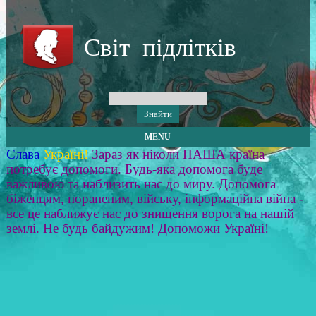
Світ підлітків
MENU
Слава
Україні!
Зараз як ніколи НАША країна
потребує допомоги. Будь-яка допомога буде
важливою та наблизить нас до миру. Допомога
біженцям, пораненим, війську, інформаційна війна -
все це наближує нас до знищення ворога на нашій
землі. Не будь байдужим! Допоможи Україні!