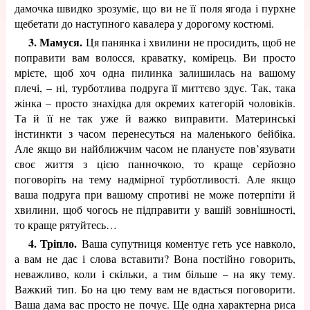
дамочка швидко зрозуміє, що ви не її поля ягода і пурхне
щебетати до наступного кавалера у дорогому костюмі.
3. Мамуся.
Ця панянка і хвилини не просидить, щоб не
поправити вам волосся, краватку, комірець. Ви просто
мрієте, щоб хоч одна пилинка залишилась на вашому
плечі, – ні, турботлива подруга її миттєво здує. Так, така
жінка – просто знахідка для окремих категорій чоловіків.
Та й її не так уже й важко виправити. Материнські
інстинкти з часом перенесуться на маленького бейбіка.
Але якщо ви найближчим часом не плануєте пов’язувати
своє життя з цією панночкою, то краще серйозно
поговоріть на тему надмірної турботливості. Але якщо
ваша подруга при вашому спротиві не може потерпіти й
хвилини, щоб чогось не підправити у вашій зовнішності,
то краще рятуйтесь…
4. Тріпло.
Ваша супутниця коментує геть усе навколо,
а вам не дає і слова вставити? Вона постійно говорить,
неважливо, коли і скільки, а тим більше – на яку тему.
Важкий тип. Бо на цю тему вам не вдасться поговорити.
Ваша дама вас просто не почує. Ще одна характерна риса