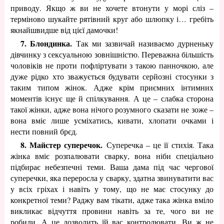
приводу. Якщо ж ви не хочете втонути у морі сліз –
терміново шукайте рятівний круг або шлюпку і… гребіть
якнайшвидше від цієї дамочки!
7. Блондинка.
Так ми зазвичай називаємо дурненьку
дівчинку з сексуальною зовнішністю. Переважна більшість
чоловіків не проти
пофліртувати з такою панночкою, але
дуже рідко хто зважується будувати серйозні стосунки з
таким типом жінок. Адже крім приємних інтимних
моментів існує ще й спілкування. А це – слабка сторона
такої жінки, адже вона нічого розумного сказати не зоже –
вона вміє лише усміхатись, кивати, хлопати очками і
нести повний брєд.
8. Майстер суперечок.
Суперечка – це її стихія. Така
жінка вміє розпалювати сварку, вона ніби спеціально
підбирає небезпечні теми. Ваша дама під час чергової
суперечки, яка переросла у сварку, здатна звинуватити вас
у всіх гріхах і навіть у тому, що не має стосунку до
конкретної теми? Раджу вам тікати, адже така жінка вміло
викликає відчуття провини навіть за те, чого ви не
робили. А це дозволить їй вас контролювати. Ви ж не