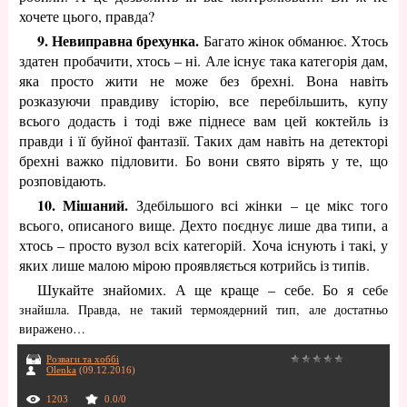
хочете цього, правда?
9. Невиправна брехунка.
Багато жінок обманює. Хтось
здатен пробачити, хтось – ні. Але існує така категорія дам,
яка просто жити не може без брехні. Вона навіть
розказуючи правдиву історію, все перебільшить, купу
всього додасть і тоді вже піднесе вам цей коктейль із
правди і її буйної фантазії. Таких дам навіть на детекторі
брехні важко підловити. Бо вони свято вірять у те, що
розповідають.
10. Мішаний.
Здебільшого всі жінки – це мікс того
всього, описаного вище. Дехто поєднує лише два типи, а
хтось – просто вузол всіх категорій. Хоча існують і такі, у
яких лише малою мірою проявляється котрийсь із типів.
Шукайте знайомих. А ще краще – себе. Бо я себ
е
знайшла. Правда, не такий термоядерний тип, але достатньо
виражено…
Розваги та хоббі
Olenka
(09.12.2016)
1203
0.0
/
0