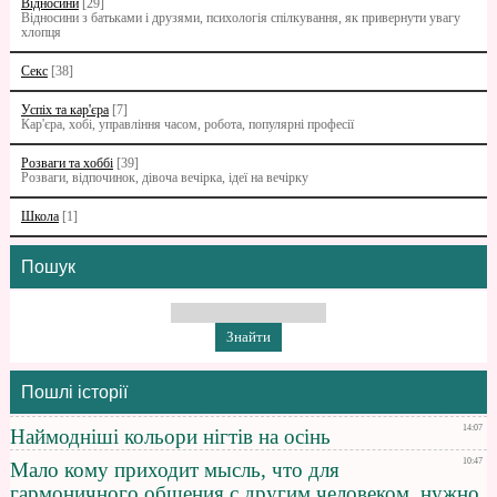
Відносини
[29]
Відносини з батьками i друзями, психологія спілкування, як привернути увагу
хлопця
Секс
[38]
Успіх та кар'єра
[7]
Кар'єра, хобі, управління часом, робота, популярні професії
Розваги та хоббі
[39]
Розваги, відпочинок, дівоча вечірка, ідеї на вечірку
Школа
[1]
Пошук
Пошлі історії