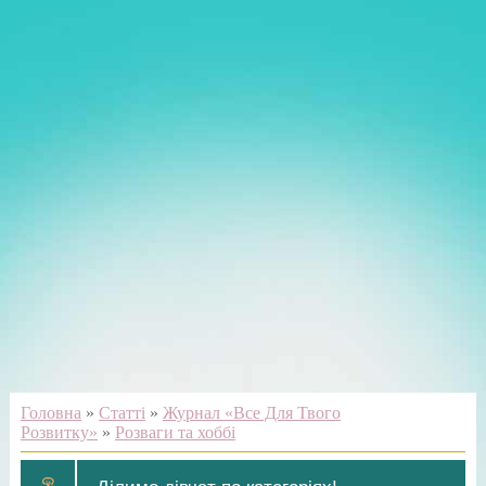
Головна
»
Статті
»
Журнал «Все Для Твого
Розвитку»
»
Розваги та хоббі