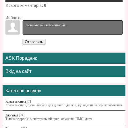
Всього коментарів
:
0
Войдите:
Отправить
ASK Порадник
Вхід на сайт
Категорії розділу
Краса та стиль
[7]
Краса та стиль, дієта і вправи для дівчат підлітків, що одягти на перше побачення
Здоров'я
[24]
Тіло та здоров'я, менструальний цикл, овуляція, ПМС, дієта