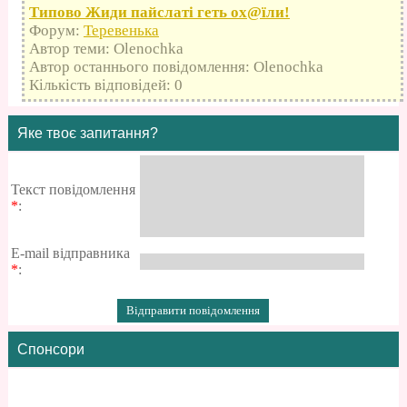
Типово Жиди пайслаті геть оx@їли!
Форум:
Теревенька
Автор теми: Olenochka
Автор останнього повідомлення: Olenochka
Кількість відповідей: 0
Яке твоє запитання?
Текст повідомлення
*
:
E-mail відправника
*
:
Спонсори