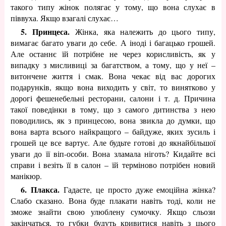
такого типу жінок полягає у тому, що вона слухає в
піввуха. Якщо взагалі слухає…
5. Принцеса.
Жінка, яка належить до цього типу,
вимагає багато уваги до себе. А іноді і багацько грошей.
Але останнє їй потрібне не через корисливість, як у
випадку з мисливиці за багатством, а тому, що у неї –
витончене життя і смак. Вона чекає від вас дорогих
подарунків, якщо вона виходить у світ, то винятково у
дорогі фешенебельні ресторани, салони і т. д. Причина
такої поведінки в тому, що з самого дитинства з нею
поводились, як з принцесою, вона звикла до думки, що
вона варта всього найкращого – байдуже, яких зусиль і
грошей це все вартує. Але будьте готові до якнайбільшої
уваги до її віп-особи. Вона зламала ніготь? Кидайте всі
справи і везіть її в салон – їй терміново потрібен новий
манікюр.
6. Плакса.
Гадаєте, це просто дуже емоційна жінка?
Слабо сказано. Вона буде плакати навіть тоді, коли не
зможе знайти свою улюблену сумочку. Якщо сльози
закінчаться, то губки будуть кривитися навіть з цього