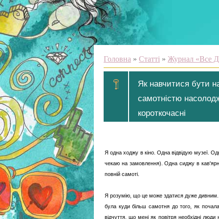
Головна
»
Статті
»
Журнал «Все Д
Як навчитися бути на
самотністю насолодж
короткочасні
Я одна ходжу в кіно. Одна відвідую музеї. Од
чекаю на замовлення). Одна сиджу в кав'ярні
повній самоті.
Я розумію, що це може здатися дуже дивним
була куди більш самотня до того, як почал
відчуття, що мені як повітря необхідні люди