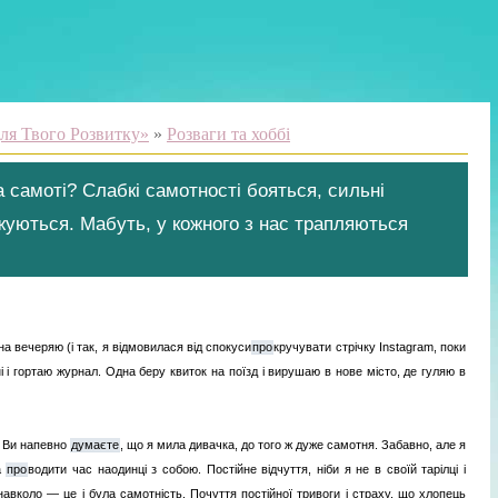
ля Твого Розвитку»
»
Розваги та хоббі
 самоті? Слабкі самотності бояться, сильні
уються. Мабуть, у кожного з нас трапляються
на вечеряю (і так, я відмовилася від спокуси
про
кручувати стрічку Instagram, поки
 і гортаю журнал. Одна беру квиток на поїзд і вирушаю в нове місто, де гуляю в
. Ви напевно
думаєте
, що я мила дивачка, до того ж дуже самотня. Забавно, але я
а
про
водити час наодинці з собою. Постійне відчуття, ніби я не в своїй тарілці і
 навколо — це і була самотність. Почуття постійної тривоги і страху, що хлопець