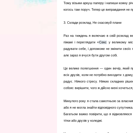
Тому візьми аркуш паперу і напиши кожну річ,
когось там поруч. Тепер це виправдання не 
3. Склади розклад. Не скасовуй плани
Раз на тиждень я включаю в свій розклад ве
піжамі і переглядати «
Секс
у великому міст
радувати себе, і допоможе не змінити своїх
але зараз я вчуся бути другом собі.
Це велике полегшення — один вечір, який пр
всіх друзів, коли не потрібно виходити з дом
радує. Ніякого стресу. Ніяких складних ріше
собою: вирішити, чого ж дійсно мені хочеться,
Минулого року я стала самотньою за власним 
або я не могла знайти відповідного супутника
Багатьом важко повірити, що я відмовляюся 
тітки або друзів у коледжі.