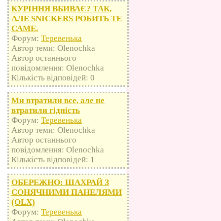
КУРІННЯ ВБИВАЄ? ТАК,
АЛЕ SNICKERS РОБИТЬ ТЕ
САМЕ.
Форум:
Теревенька
Автор теми: Olenochka
Автор останнього
повідомлення: Olenochka
Кількість відповідей: 0
Ми втратили все, але не
втратили гідність
Форум:
Теревенька
Автор теми: Olenochka
Автор останнього
повідомлення: Olenochka
Кількість відповідей: 1
ОБЕРЕЖНО: ШАХРАЙ З
СОНЯЧНИМИ ПАНЕЛЯМИ
(OLX)
Форум:
Теревенька