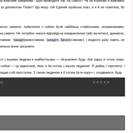
за власним бажанням? Щоб проводити час на самоті? Чи не втрачаю я важливої
 за допомогою Tinder? Що якщо той Єдиний пройшов повз, а я й не помітила, бо
осно заявити: побачення з собою були найбільш стабільними, нетривожними,
а уявити. Не потрібно чекати відповіді на повідомлення (або мучитися, думаючи,
тливим,
занадто
вимогливим,
занадто
багато
слівним), і жодного разу навіть не
вильно мене зрозуміти.
ися з іншими людьми в майбутньому — безумовно буду. Але зараз я точно знаю,
 собою — це відносини, яких я би хотіла з іншою людиною. Я добра, і терпляча, і
щаю собі проступки. З такою людиною я б хотіла бути поруч і, сподіваюся, буду.
16)