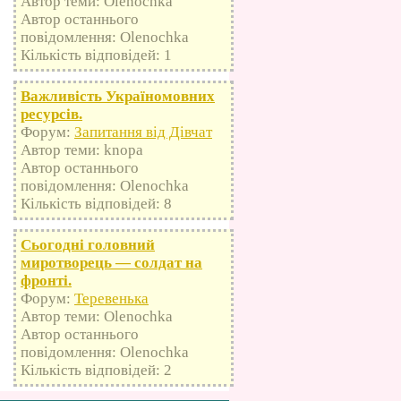
Автор теми: Olenochka
Автор останнього
повідомлення: Olenochka
Кількість відповідей: 1
Важливість Україномовних
ресурсів.
Форум:
Запитання від Дівчат
Автор теми: knopa
Автор останнього
повідомлення: Olenochka
Кількість відповідей: 8
Сьогодні головний
миротворець — солдат на
фронті.
Форум:
Теревенька
Автор теми: Olenochka
Автор останнього
повідомлення: Olenochka
Кількість відповідей: 2