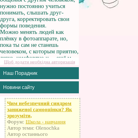
Щоб додати необхідна авторизація
Наш Порадник
Новини сайту
Чим небезпечний синдром
заниженої самооцінки? Як
зрозуміти,
Форум:
Школа - навчання
Автор теми: Olenochka
Автор останнього