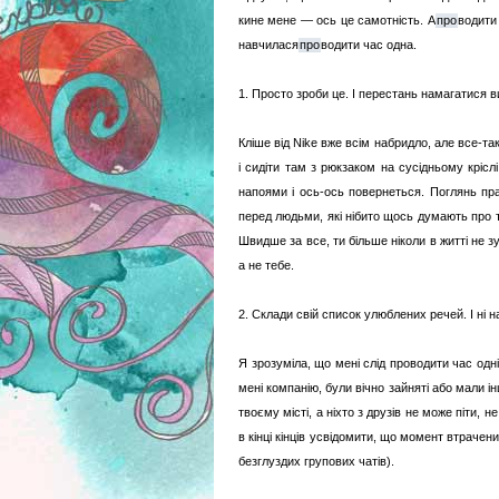
кине мене — ось це самотність. А
про
водити 
навчилася
про
водити час одна.
1. Просто зроби це. І перестань намагатися в
Кліше від Nike вже всім набридло, але все-таки
і сидіти там з рюкзаком на сусідньому крісл
напоями і ось-ось повернеться. Поглянь пра
перед людьми, які нібито щось думають про 
Швидше за все, ти більше ніколи в житті не 
а не тебе.
2. Склади свій список улюблених речей. І ні н
Я зрозуміла, що мені слід проводити час одні
мені компанію, були вічно зайняті або мали 
твоєму місті, а ніхто з друзів не може піти, н
в кінці кінців усвідомити, що момент втрачен
безглуздих групових чатів).