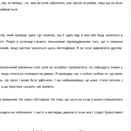
 яку ти любиш, і те, чим би хотів зайнятися, але ніколи не робив, тому що не було
приймається.
чір, який проведу одна. Це означає, що я одна піду в кіно або буду валятися в
і». Рядок в розкладі служить письмовим підтвердженням того, що я повинна
 планів, якщо раптом трапиться щось несподіване. Я не хочу відмовляти друзям,
исвячений виключно собі, коли не потрібно турбуватися, чи співпадуть плани у
у, якщо хочеться полежати на дивані. Я проводжу час з собою і роблю те, що мене
нь. Це легко і може бути здійснено. І що найважливіше, це шанс стати чесною з
 а що простіше сказати, ніж зробити.
бажанням. Не через обставини. Не тому, що ніхто не хотів зі мною спілкуватися
.
ходити на побачення. І часто я виглядаю дивною в очах моєї старої буркотливої