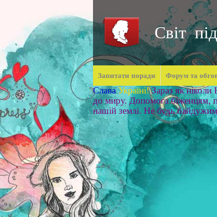
Світ під
Запитати поради
Форум та обго
Слава
Україні!
Зараз як ніколи
до миру. Допомога біженцям, п
нашій землі. Не будь байдужи