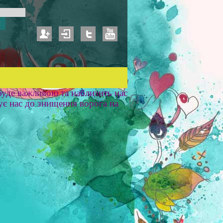
уде важливою та наблизить нас
ує нас до знищення ворога на