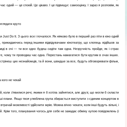
час одній — це спокій. Це цікаво. І це підвищує самооцінку. І зараз я розповім, як
иглядати круто
 Just Do It. З цього все і почалося. Як ніяково було в перший раз піти в кіно одній
і, прикидаючись перед іншими відвідувачами кінотеатру, що хлопець відійшов за
вді в очі — ти все одно будеш сидіти там одна. Незручність пройде, як і страх
те, чому ти проводиш час одна. Перестань намагатися бути крутим в очах інших.
зустрінеш цих незнайомців, та й вони, швидше за все, будуть обговорювати фільм,
а кого не чекай
й, коли з'явилися речі, якими я б хотіла зайнятися, але друзі, що могли б скласти
інші плани. Якщо твоя улюблена група збирається виступити з єдиним концертом в
е втрачай можливості здійснити мрію. Можна вічно чекати, коли інші будуть вільні, і
ий. Крім того, планування чогось для себе не зажадає обміну купою повідомлень (і