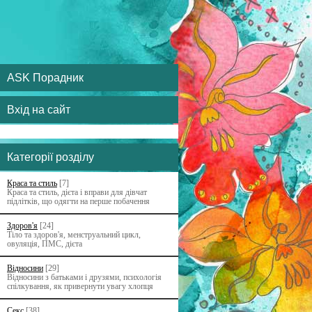
ASK Порадник
Вхід на сайт
Категорії розділу
Краса та стиль
[7]
Краса та стиль, дієта і вправи для дівчат
підлітків, що одягти на перше побачення
Здоров'я
[24]
Тіло та здоров'я, менструальний цикл,
овуляція, ПМС, дієта
Відносини
[29]
Відносини з батьками i друзями, психологія
спілкування, як привернути увагу хлопця
Секс
[38]