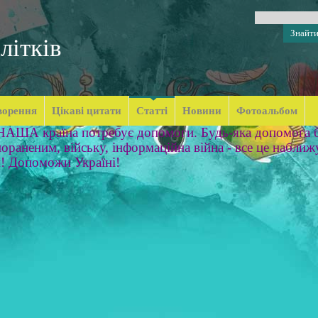
літків
ворення
Цікаві цитати
Статті
Новини
Фотоальбом
 НАША країна потребує допомоги. Будь-яка допомога б
ораненим, війську, інформаційна війна - все це наближ
м! Допоможи Україні!