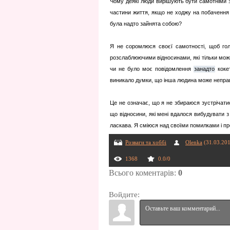
Чому деякі люди вирішують бути самотніми 
частини життя, якщо не ходжу на побачення
була надто зайнята собою?
Я не соромлюся своєї самотності, щоб гол
розслаблюючими відносинами, які тільки можн
чи не було моє повідомлення
занадто
коке
виникало думки, що інша людина може непра
Це не означає, що я не збираюся зустрічат
що відносини, які мені вдалося вибудувати з
ласкава. Я сміюся над своїми помилками і про
Розваги та хоббі
Olenka
(31.03.20
1368
0.0
/
0
Всього коментарів
:
0
Войдите: