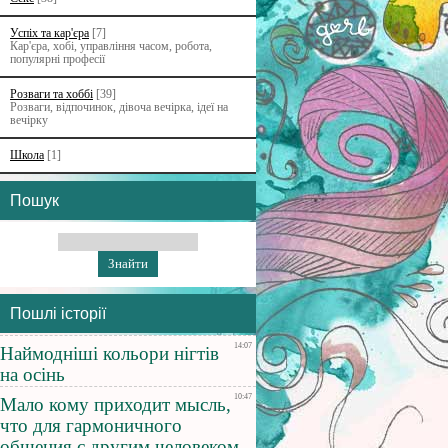
Успіх та кар'єра
[7]
Кар'єра, хобі, управління часом, робота,
популярні професії
Розваги та хоббі
[39]
Розваги, відпочинок, дівоча вечірка, ідеї на
вечірку
Школа
[1]
Пошук
Пошлі історії