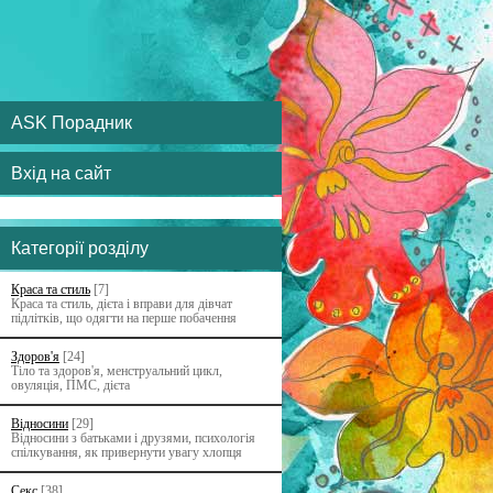
ASK Порадник
Вхід на сайт
Категорії розділу
Краса та стиль
[7]
Краса та стиль, дієта і вправи для дівчат
підлітків, що одягти на перше побачення
Здоров'я
[24]
Тіло та здоров'я, менструальний цикл,
овуляція, ПМС, дієта
Відносини
[29]
Відносини з батьками i друзями, психологія
спілкування, як привернути увагу хлопця
Секс
[38]