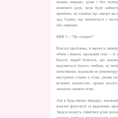
можна швидко, різко і без попер
коженого разу, коли буде займа
приємно, не означає що завтра ви 
зад. Єдине, що змінюється з часо
або навпаки.
МІФ 5 – "Це огидно!"
Взагалі проблема, в якомусь вимір
обмін слиною, оральний секс – зі 
Багато людей бояться, що анальн
виділяється багато глибше, ні пен
популярних журналів не рекоменду
внутрішні стінки а отже, ризик 
великих кількостях, краще всьог
запахом смаком гелю.
Але в будь-якому випадку, анальний
власної фізіології та виділених зв
Звідси можуть з'явитися різні шуми
окреме глибоке проникнення вико