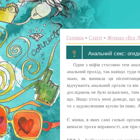
Головна
»
Статті
»
Журнал «Все Д
Анальний секс: огид
Один з міфів стосовно тем анал
анальний прохід, так навіщо туди п
знаю, як виникла ця нісенітни
відчувають анальний оргазм та він 
досліджень не було кількісних, ти
що, Якщо хтось мені доведе, що це
то з задоволенням куплю їм пиво. 
Є жінки, в яких самі сильні оргазм
вимагає трохи вправності, але при о