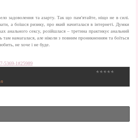
ло задоволення та азарту. Так що пам'ятайте, ніщо не в силі.
ти, а боїшся ризику, про який начиталася в інтернеті. Думки
ках анального сексу, розійшлася – третина практикує анальний
ь там намагалася, але ніколи з повним проникненням та боїться
юбить, не хоче і не буде.
107-5369-1#25989
0
/
0