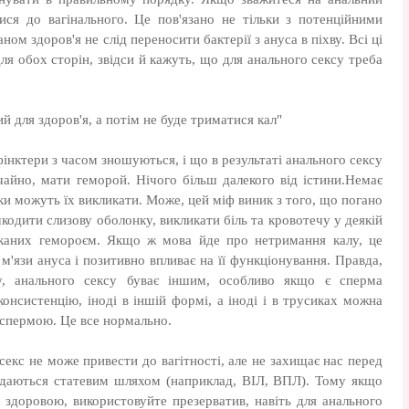
ися до вагінального. Це пов'язано не тільки з потенційними
аном здоров'я не слід переносити бактерії з ануса в піхву. Всі ці
ля обох сторін, звідси й кажуть, що для анального сексу треба
 для здоров'я, а потім не буде триматися кал"
інктери з часом зношуються, і що в результаті анального сексу
чайно, мати геморой. Нічого більш далекого від істини.Немає
ски можуть їх викликати. Може, цей міф виник з того, що погано
одити слизову оболонку, викликати біль та кровотечу у деякій
иканих гемороєм. Якщо ж мова йде про нетримання калу, це
м'язи ануса і позитивно впливає на її функціонування. Правда,
у, анального сексу буває іншим, особливо якщо є сперма
консистенцію, іноді в іншій формі, а іноді і в трусиках можна
 спермою. Це все нормально.
секс не може привести до вагітності, але не захищає нас перед
даються статевим шляхом (наприклад, ВІЛ, ВПЛ). Тому якщо
 здоровою, використовуйте презерватив, навіть для анального