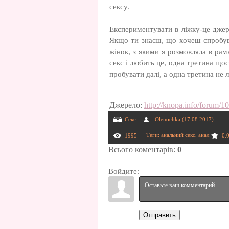
сексу.
Експериментувати в ліжку-це джере
Якщо ти знаєш, що хочеш спробува
жінок, з якими я розмовляла в рам
секс і любить це, одна третина щос
пробувати далі, а одна третина не л
Джерело
:
http://knopa.info/forum/
Секс
Olenochka
(17.08.2017)
Теги
:
анальний секс
,
анал
1995
0.
Всього коментарів
:
0
Войдите:
Отправить