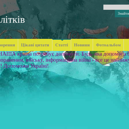
літків
ворення
Цікаві цитати
Статті
Новини
Фотоальбом
 НАША країна потребує допомоги. Будь-яка допомога б
ораненим, війську, інформаційна війна - все це наближ
м! Допоможи Україні!