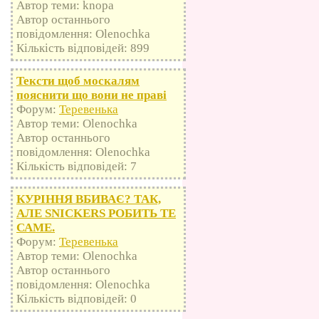
Автор теми: knopa
Автор останнього
повідомлення: Olenochka
Кількість відповідей: 899
Тексти щоб москалям
пояснити що вони не праві
Форум:
Теревенька
Автор теми: Olenochka
Автор останнього
повідомлення: Olenochka
Кількість відповідей: 7
КУРІННЯ ВБИВАЄ? ТАК,
АЛЕ SNICKERS РОБИТЬ ТЕ
САМЕ.
Форум:
Теревенька
Автор теми: Olenochka
Автор останнього
повідомлення: Olenochka
Кількість відповідей: 0