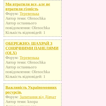
Ми втратили все, але не
втратили гідність
Форум:
Теревенька
Автор теми: Olenochka
Автор останнього
повідомлення: Olenochka
Кількість відповідей: 1
ОБЕРЕЖНО: ШАХРАЙ З
СОНЯЧНИМИ ПАНЕЛЯМИ
(OLX)
Форум:
Теревенька
Автор теми: Olenochka
Автор останнього
повідомлення: Olenochka
Кількість відповідей: 1
Важливість Україномовних
ресурсів.
Форум:
Запитання від Дівчат
Автор теми: knopa