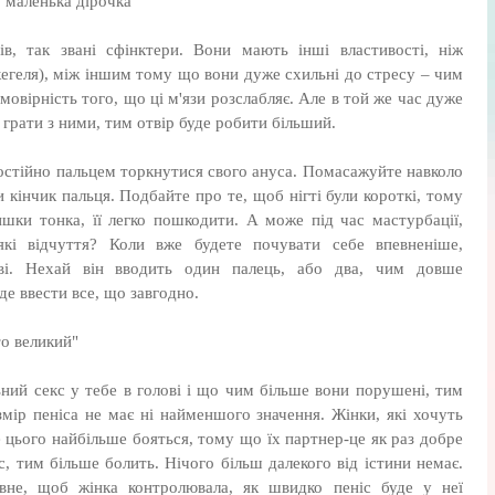
о маленька дірочка"
ів, так звані сфінктери. Вони мають інші властивості, ніж
 кегеля), між іншим тому що вони дуже схильні до стресу – чим
овірність того, що ці м'язи розслабляє. Але в той же час дуже
 грати з ними, тим отвір буде робити більший.
остійно пальцем торкнутися свого ануса. Помасажуйте навколо
ди кінчик пальця. Подбайте про те, щоб нігті були короткі, тому
шки тонка, її легко пошкодити. А може під час мастурбації,
кі відчуття? Коли вже будете почувати себе впевненіше,
ві. Нехай він вводить один палець, або два, чим довше
де ввести все, що завгодно.
то великий"
ьний секс у тебе в голові і що чим більше вони порушені, тим
змір пеніса не має ні найменшого значення. Жінки, які хочуть
 цього найбільше бояться, тому що їх партнер-це як раз добре
, тим більше болить. Нічого більш далекого від істини немає.
вне, щоб жінка контролювала, як швидко пеніс буде у неї