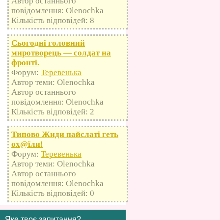
Автор останнього
повідомлення: Olenochka
Кількість відповідей: 8
Сьогодні головний
миротворець — солдат на
фронті.
Форум:
Теревенька
Автор теми: Olenochka
Автор останнього
повідомлення: Olenochka
Кількість відповідей: 2
Типово Жиди пайслаті геть
оx@їли!
Форум:
Теревенька
Автор теми: Olenochka
Автор останнього
повідомлення: Olenochka
Кількість відповідей: 0
Яке твоє запитання?