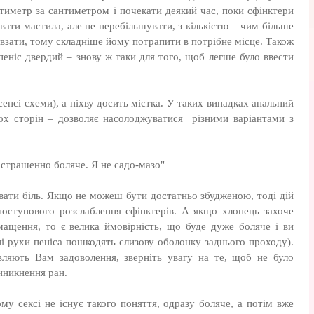
нтиметр за сантиметром і почекати деякий час, поки сфінктери
ати мастила, але не перебільшувати, з кількістю – чим більше
овзати, тому складніше йому потрапити в потрібне місце. Також
 пеніс двердий – знову ж таки для того, щоб легше було ввести
 сенсі схеми), а піхву досить містка. У таких випадках анальний
х сторін – дозволяє насолоджуватися різними варіантами з
о страшенно боляче. Я не садо-мазо"
вати біль. Якщо не можеш бути достатньо збудженою, тоді дій
поступового розслаблення сфінктерів. А якщо хлопець захоче
мащення, то є велика ймовірність, що буде дуже боляче і ви
і рухи пеніса пошкодять слизову оболонку заднього проходу).
ляють Вам задоволення, зверніть увагу на те, щоб не було
иникнення ран.
у сексі не існує такого поняття, одразу боляче, а потім вже