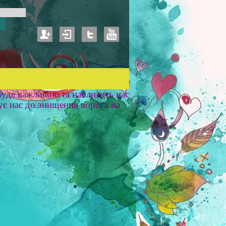
уде важливою та наблизить нас
ує нас до знищення ворога на