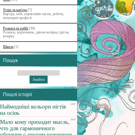
Успіх та кар'єра
[7]
Кар'єра, хобі, управління часом, робота,
популярні професії
Розваги та хоббі
[39]
Розваги, відпочинок, дівоча вечірка, ідеї на
вечірку
Школа
[1]
Пошук
Пошлі історії