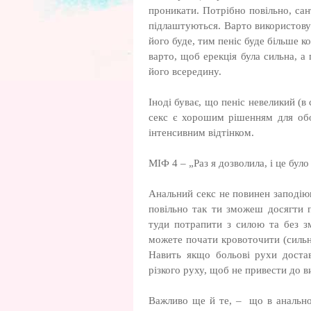
проникати. Потрібно повільно, са
підлаштуються. Варто використовув
його буде, тим пеніс буде більше к
варто, щоб ерекція була сильна, а
його всередину.
Іноді буває, що пеніс невеликий (в
секс є хорошим рішенням для обо
інтенсивним відтінком.
МІФ 4 – „Раз я дозволила, і це бул
Анальний секс не повинен заподію
повільно так ти зможеш досягти 
туди потрапити з силою та без з
можете почати кровоточити (сильн
Навить якщо больові рухи достав
різкого руху, щоб не привести до в
Важливо ще й те, – що в анальном