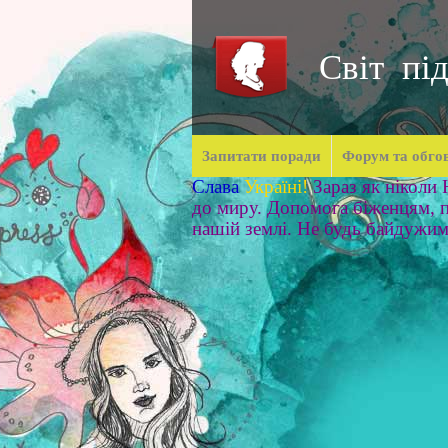
Світ під
Запитати поради
Форум та обго
Слава
Україні!
Зараз як ніколи
до миру. Допомога біженцям, п
нашій землі. Не будь байдужи