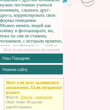
Щоб додати необхідна авторизація
Наш Порадник
Новини сайту
Чому я не хочу залишитися
закордоном. Та як мігрантам
влашту
Форум:
Школа - навчання
Опис теми: Роздуми
заробітчанина