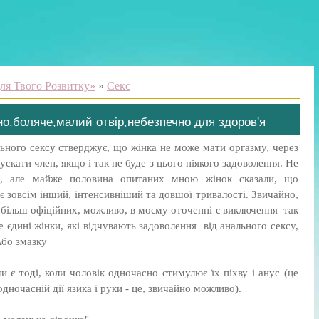
ля Твого Розвитку»
»
Секс
но,боляче,малий отвір,небезпечно для здоров'я
ьного сексу стверджує, що жінка не може мати оргазму, через
ускати член, якщо і так не буде з цього ніякого задоволення. Не
ця, але майже половина опитаних мною жінок сказали, що
є зовсім інший, інтенсивніший та довшої тривалості. Звичайно,
м більш офіційних, можливо, в моєму оточенні є виключення так
 єдині жінки, які відчувають задоволення від анального сексу,
Або змазку
и є тоді, коли чоловік одночасно стимулює їх піхву і анус (це
дночасній дії язика і руки - це, звичайно можливо).