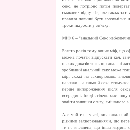
секс, не потрібно потім повертат
смакових відчуттів, але також за ст
правила повинні бути зрозумілим д
трохи підрости у зв'язку.
МІФ 6 – "анальний Секс небезпечний
Багато років тому виник міф, що сф
можна почати відпускати кал, зви
ніяких доказів того, що анальні ла
зроблений анальний секс може пошк
мірі схожі на захворювань, викл
навпаки – анальний секс стимулює 
перше випорожнення після секс
всередині. Іноді стілець має іншу 
знайти залишки слизу, змішаного з
Але майте на увазі, хоча анальний 
різними захворюваннями, що пере
ти не впевнена, що інша людина є