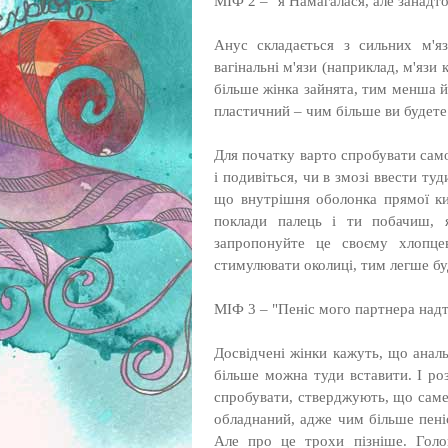
МІФ 2 – "я Намагалася, але занадт
Анус складається з сильних м'яз
вагінальні м'язи (наприклад, м'язи
більше жінка зайнята, тим менша йм
пластичний – чим більше ви будете
Для початку варто спробувати сам
і подивіться, чи в змозі ввести ту
що внутрішня оболонка прямої ки
поклади палець і ти побачиш, я
запропонуйте це своєму хлопце
стимулювати околиці, тим легше бу
МІФ 3 – "Пеніс мого партнера над
Досвідчені жінки кажуть, що анал
більше можна туди вставити. І ро
спробувати, стверджують, що саме
обладнаний, адже чим більше пеніс
Але про це трохи пізніше. Голо