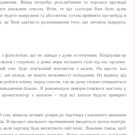
едження. Жінка потребує розслаблення та хорошої прелюдії
тися анальним сексом. Втім, те що сьогодні Вам було дуже
не будете напружені та абсолютно готові прийняти що-небудь в
м, це Твоя здатність розпізнавання того, що зможеш відкрити,
і з фізіологією, що не завжди є дуже естетичним. Поцілунки-це
слизом і спермою, а деякі люди пускають гази під час оргазму.
ий секс буде пов'язаний контактом з калом. На щастя, кал
іс, ані пальці, не мають можливості попадання. На відміну від
ю робити клізму перед сексом, так як дуже сильно очищаються
пошкодження більше. Я рекомендую використовувати мастила у
о ароматизатор з запахом – тоді всі запахи будуть прикриті
 секс вимагає великої довіри до партнера і взаємного визнання
уків. В процесі анального проникнення вводиться трохи повітря.
, коли партнер буде витягувати свій пеніс. Важливо також, щоб
нувати в правильному порядку. Якщо зважитеся на анальний