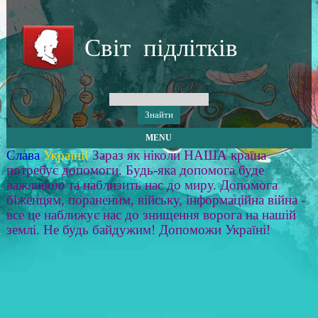
Світ підлітків
MENU
Слава
Україні!
Зараз як ніколи НАША країна
потребує допомоги. Будь-яка допомога буде
важливою та наблизить нас до миру. Допомога
біженцям, пораненим, війську, інформаційна війна -
все це наближує нас до знищення ворога на нашій
землі. Не будь байдужим! Допоможи Україні!