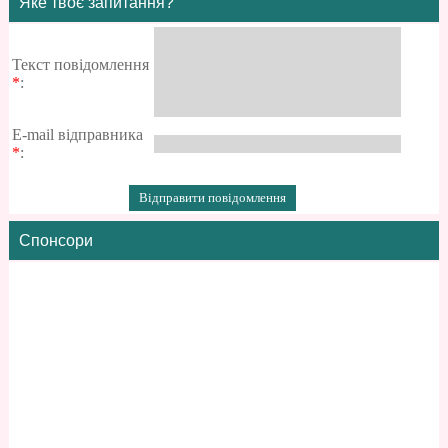
Яке твоє запитання?
Текст повідомлення
*
:
E-mail відправника
*
:
Спонсори