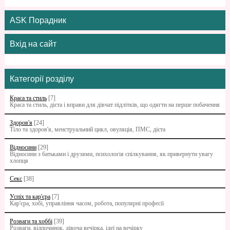
ASK Порадник
Вхід на сайт
Категорії розділу
Краса та стиль
[7]
Краса та стиль, дієта і вправи для дівчат підлітків, що одягти на перше побачення
Здоров'я
[24]
Тіло та здоров'я, менструальний цикл, овуляція, ПМС, дієта
Відносини
[29]
Відносини з батьками i друзями, психологія спілкування, як привернути увагу
хлопця
Секс
[38]
Успіх та кар'єра
[7]
Кар'єра, хобі, управління часом, робота, популярні професії
Розваги та хоббі
[39]
Розваги, відпочинок, дівоча вечірка, ідеї на вечірку