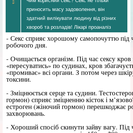
Чим корисний секс? Секс не тільки
приносить масу задоволення, він
здатний вилікувати людину від різних
хвороб та розладів! Лікарі проаналіз
- Секс сприяє хорошому самопочуттю під ч
робочого дня.
- Очищається організм. Під час сексу кро
«пересуватись» по судинах, кров збагачуєт
«промиває» всі органи. З потом через шкір
токсини.
- Зміцнюється серце та судини. Тестостеро
гормон) сприяє зміцненню кісток і м’язово
естроген (жіночий гормон) перешкоджає р
захворювань.
- Хороший спосіб скинути зайву вагу. Під 