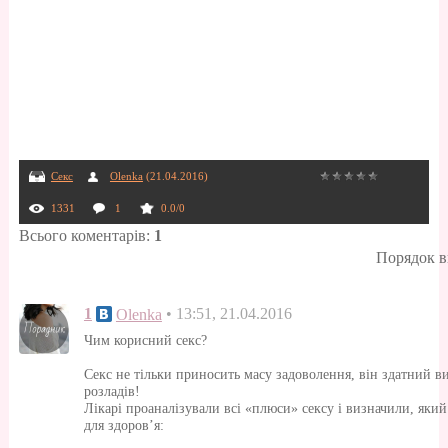
Секс
Olenka
(21.04.2016)
1331
1
0.0
/
0
Всього коментарів
:
1
Порядок в
1
• 13:51, 21.04.2016
Olenka
Чим корисний секс?
Секс не тільки приносить масу задоволення, він здатний в
розладів!
Лікарі проаналізували всі «плюси» сексу і визначили, яки
для здоров’я: