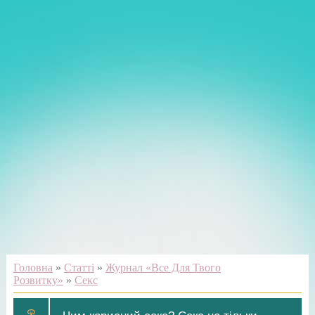
Головна
»
Статті
»
Журнал «Все Для Твого
Розвитку»
»
Секс