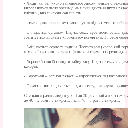
- Люди, які регулярно займаються сексом, менше страждаю
виробляються після оргазму, не тільки дають відчуття радос
клітини, викликаючи сонливість.
- Секс сприяє хорошому самопочуттю під час усього робочо
- Очищається організм. Під час сексу кров починає швидше
збагачується киснем і «промиває» всі органи. З потом чере
- Зміцнюється серце та судини. Тестостерон (чоловічий гор
м’язової тканини, естроген (жіночий гормон) перешкоджає
- Хороший спосіб скинути зайву вагу. Під час сексу в сере
калорій.
- Серотонін – гормон радості – виробляється під час сексу і
- Гормони, що виділяються під час сексу, виконують чудов
Сексологи радять людям у віці до 30 років займатися сексо
до 40 – 2 рази на тиждень, після 40 – 1 раз на тиждень.