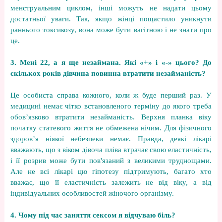
менструальним циклом, інші можуть не надати цьому
достатньої уваги. Так, якщо жінці пощастило уникнути
раннього токсикозу, вона може бути вагітною і не знати про
це.
3. Мені 22, а я ще незаймана. Які «+» і «-» цього? До
скількох років дівчина повинна втратити незайманість?
Це особиста справа кожного, коли ж буде перший раз. У
медицині немає чітко встановленого терміну до якого треба
обов’язково втратити незайманість. Верхня планка віку
початку статевого життя не обмежена нічим. Для фізичного
здоров’я ніякої небезпеки немає. Правда, деякі лікарі
вважають, що з віком дівоча пліва втрачає свою еластичність,
і її розрив може бути пов'язаний з великими труднощами.
Але не всі лікарі цю гіпотезу підтримують, багато хто
вважає, що її еластичність залежить не від віку, а від
індивідуальних особливостей жіночого організму.
4. Чому під час заняття сексом я відчуваю біль?