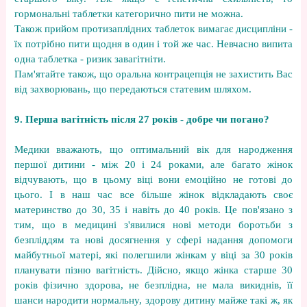
гормональні таблетки категорично пити не можна.
Також прийом протизаплідних таблеток вимагає дисципліни -
їх потрібно пити щодня в один і той же час. Невчасно випита
одна таблетка - ризик завагітніти.
Пам'ятайте також, що оральна контрацепція не захистить Вас
від захворювань, що передаються статевим шляхом.
9. Перша вагітність після 27 років
- добре чи погано?
Медики вважають, що оптимальний вік для народження
першої дитини - між 20 і 24 роками, але багато жінок
відчувають, що в цьому віці вони емоційно не готові до
цього. І в наш час все більше жінок відкладають своє
материнство до 30, 35 і навіть до 40 років. Це пов'язано з
тим, що в медицині з'явилися нові методи боротьби з
безпліддям та нові досягнення у сфері надання допомоги
майбутньої матері, які полегшили жінкам у віці за 30 років
планувати пізню вагітність. Дійсно, якщо жінка старше 30
років фізично здорова, не безплідна, не мала викиднів, її
шанси народити нормальну, здорову дитину майже такі ж, як