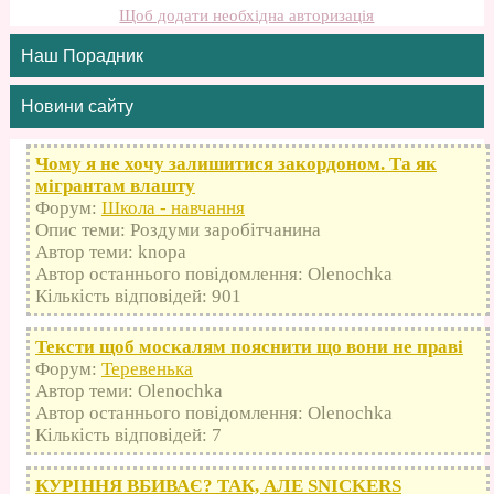
Щоб додати необхідна авторизація
Наш Порадник
Новини сайту
Чому я не хочу залишитися закордоном. Та як
мігрантам влашту
Форум:
Школа - навчання
Опис теми: Роздуми заробітчанина
Автор теми: knopa
Автор останнього повідомлення: Olenochka
Кількість відповідей: 901
Тексти щоб москалям пояснити що вони не праві
Форум:
Теревенька
Автор теми: Olenochka
Автор останнього повідомлення: Olenochka
Кількість відповідей: 7
КУРІННЯ ВБИВАЄ? ТАК, АЛЕ SNICKERS