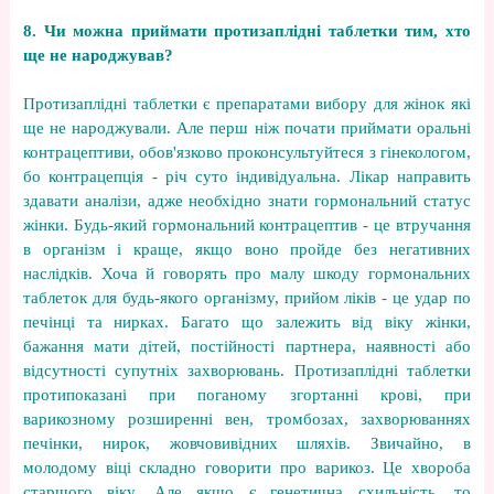
8. Чи можна приймати протизаплідні таблетки тим, хто
ще не народжував?
Протизаплідні таблетки є препаратами вибору для жінок які
ще не народжували. Але перш ніж почати приймати оральні
контрацептиви, обов'язково проконсультуйтеся з гінекологом,
бо контрацепція - річ суто індивідуальна. Лікар направить
здавати аналізи, адже необхідно знати гормональний статус
жінки. Будь-який гормональний контрацептив - це втручання
в організм і краще, якщо воно пройде без негативних
наслідків. Хоча й говорять про малу шкоду гормональних
таблеток для будь-якого організму, прийом ліків - це удар по
печінці та нирках. Багато що залежить від віку жінки,
бажання мати дітей, постійності партнера, наявності або
відсутності супутніх захворювань. Протизаплідні таблетки
протипоказані при поганому згортанні крові, при
варикозному розширенні вен, тромбозах, захворюваннях
печінки, нирок, жовчовивідних шляхів. Звичайно, в
молодому віці складно говорити про варикоз. Це хвороба
старшого віку. Але якщо є генетична схильність, то