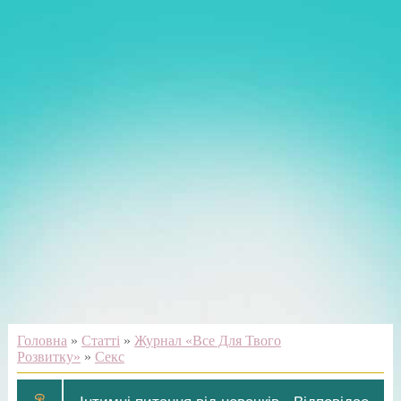
Головна
»
Статті
»
Журнал «Все Для Твого
Розвитку»
»
Секс