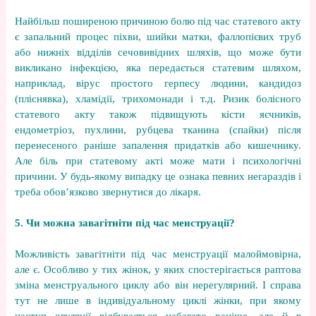
Найбільш поширеною причиною болю під час статевого акту
є запальний процес піхви, шийки матки, фаллопієвих труб
або нижніх відділів сечовивідних шляхів, що може бути
викликано інфекцією, яка передається статевим шляхом,
наприклад, вірус простого герпесу людини, кандидоз
(пліснявка), хламідії, трихомонади і т.д. Ризик болісного
статевого акту також підвищують кісти яєчників,
ендометріоз, пухлини, рубцева тканина (спайки) після
перенесеного раніше запалення придатків або кишечнику.
Але біль при статевому акті може мати і психологічні
причини. У будь-якому випадку це ознака певних негараздів і
треба обов’язково звернутися до лікаря.
5. Чи можна завагітніти під час менструації?
Можливість завагітніти під час менструації малоймовірна,
але є. Особливо у тих жінок, у яких спостерігається раптова
зміна менструального циклу або він нерегулярний. І справа
тут не лише в індивідуальному циклі жінки, при якому