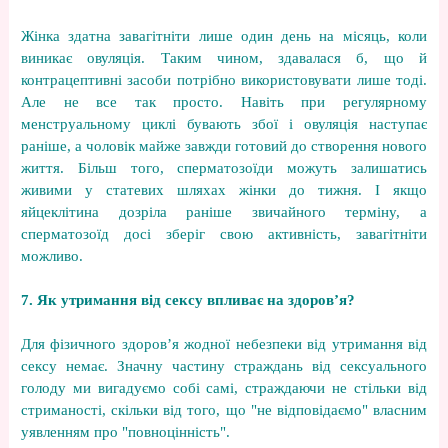
Жінка здатна завагітніти лише один день на місяць, коли
виникає овуляція. Таким чином, здавалася б, що й
контрацептивні засоби потрібно використовувати лише тоді.
Але не все так просто. Навіть при регулярному
менструальному циклі бувають збої і овуляція наступає
раніше, а чоловік майже завжди готовий до створення нового
життя. Більш того, сперматозоїди можуть залишатись
живими у статевих шляхах жінки до тижня. І якщо
яйцеклітина дозріла раніше звичайного терміну, а
сперматозоїд досі зберіг свою активність, завагітніти
можливо.
7. Як утримання від сексу впливає на здоров’я?
Для фізичного здоров’я жодної небезпеки від утримання від
сексу немає. Значну частину страждань від сексуального
голоду ми вигадуємо собі самі, страждаючи не стільки від
стриманості, скільки від того, що "не відповідаємо" власним
уявленням про "повноцінність".