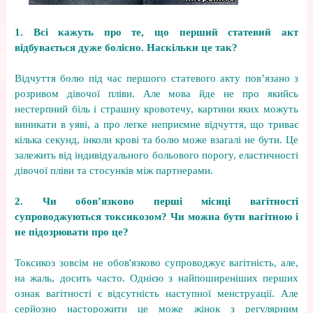
1. Всі кажуть про те, що перший статевий акт
відбувається дуже болісно. Наскільки це так?
Відчуття болю під час першого статевого акту пов’язано з
розривом дівочої пліви. Але мова йде не про якийсь
нестерпний біль і страшну кровотечу, картини яких можуть
виникати в уяві, а про легке неприємне відчуття, що триває
кілька секунд, інколи крові та болю може взагалі не бути. Це
залежить від індивідуального больового порогу, еластичності
дівочої пліви та стосунків між партнерами.
2. Чи обов’язково перші місяці вагітності
супроводжуються токсикозом? Чи можна бути вагітною і
не підозрювати про це?
Токсикоз зовсім не обов'язково супроводжує вагітність, але,
на жаль, досить часто. Однією з найпоширеніших перших
ознак вагітності є відсутність наступної менструації. Але
серйозно насторожити це може жінок з регулярним