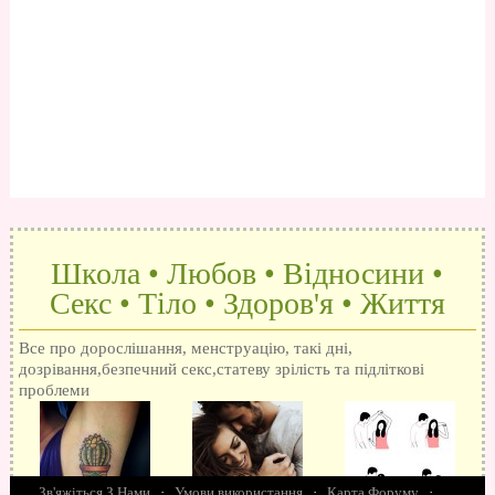
Школа • Любов • Відносини •
Секс • Тіло • Здоров'я • Життя
Все про дорослішання, менструацію, такі дні,
дозрівання,безпечний секс,статеву зрілість та підліткові
проблеми
Зв'яжіться З Нами
·
Умови використання
·
Карта Форуму
·