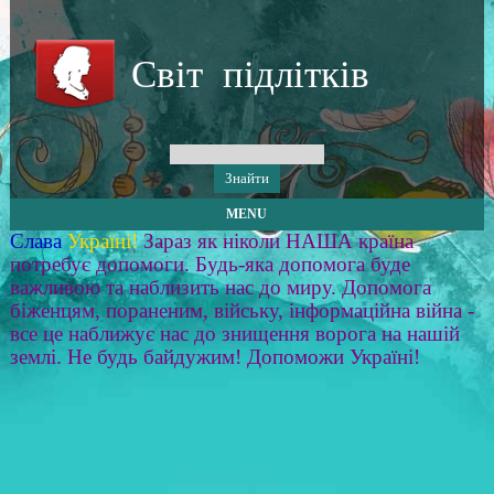
Світ підлітків
MENU
Слава
Україні!
Зараз як ніколи НАША країна
потребує допомоги. Будь-яка допомога буде
важливою та наблизить нас до миру. Допомога
біженцям, пораненим, війську, інформаційна війна -
все це наближує нас до знищення ворога на нашій
землі. Не будь байдужим! Допоможи Україні!