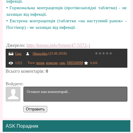
інфекції.
• Гормональна контрацепція (протівозаплідні таблетки) - не
захищає від інфекції.
• Екстрена контрацепція (таблетки «на наступний ранок» -
Постінор) - не захищає від інфекції.
Джерело
:
http://knopa.info/forum/47-5572-1
Секс
Olenochka
(25.06.2018)
Теги
:
інтим
,
новачки
,
секс
,
ПИТАННЯ
1325
0.0
/
0
Всього коментарів
:
0
Войдите:
Отправить
ASK Порадник