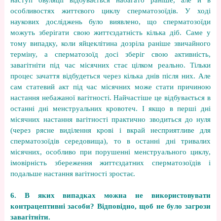
наступ овуляції відбувається набагато раніше, але й в
особливостях життєвого циклу сперматозоїдів. У ході
наукових досліджень було виявлено, що сперматозоїди
можуть зберігати свою життєздатність кілька діб. Саме у
тому випадку, коли яйцеклітина дозріла раніше звичайного
терміну, а сперматозоїд досі зберіг свою активність,
завагітніти під час місячних стає цілком реально. Тільки
процес зачаття відбудеться через кілька днів після них. Але
сам статевий акт під час місячних може стати причиною
настання небажаної вагітності. Найчастіше це відбувається в
останні дні менструальних кровотеч. І якщо в перші дні
місячних настання вагітності практично зводиться до нуля
(через рясне виділення крові і вкрай несприятливе для
сперматозоїдів середовища), то в останні дні тривалих
місячних, особливо при порушенні менструального циклу,
імовірність збереження життєздатних сперматозоїдів і
подальше настання вагітності зростає.
6. В яких випадках можна не використовувати
контрацептивні засоби? Відповідно, щоб не було загрози
завагітніти.