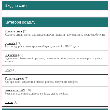
Вхід на сайт
Категорії розділу
Краса та стиль
[7]
Краса та стиль, дієта і вправи для дівчат підлітків, що одягти на перше побачення
Здоров'я
[24]
Тіло та здоров'я, менструальний цикл, овуляція, ПМС, дієта
Відносини
[29]
Відносини з батьками i друзями, психологія спілкування, як привернути увагу
хлопця
Секс
[38]
Успіх та кар'єра
[7]
Кар'єра, хобі, управління часом, робота, популярні професії
Розваги та хоббі
[39]
Розваги, відпочинок, дівоча вечірка, ідеї на вечірку
Школа
[1]