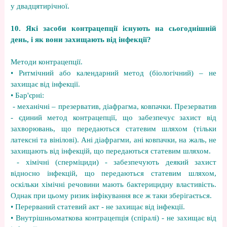
у двадцятирічної.
10. Які засоби контрацепції існують на сьогоднішній
день, і як вони захищають від інфекції?
Методи контрацепції.
• Ритмічний або календарний метод (біологічний) – не
захищає від інфекції.
• Бар'єрні:
- механічні – презерватив, діафрагма, ковпачки. Презерватив
- єдиний метод контрацепції, що забезпечує захист від
захворювань, що передаються статевим шляхом (тільки
латексні та вінілові). Ані діафрагми, ані ковпачки, на жаль, не
захищають від інфекцій, що передаються статевим шляхом.
- хімічні (сперміциди) - забезпечують деякий захист
відносно інфекцій, що передаються статевим шляхом,
оскільки хімічні речовини мають бактерицидну властивість.
Однак при цьому ризик інфікування все ж таки зберігається.
• Перерваний статевий акт - не захищає від інфекції.
• Внутрішньоматкова контрацепція (спіралі) - не захищає від