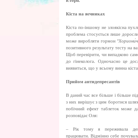
історії.
Кіста на яєчниках
Кіста по-іншому не злоякісна пухл
проблема стосується лише дорослих
може виробляти гормон
"Хориони́
позитивного результату тесту на ваг
Щоб перевірити, чи випадково саме
до гінеколога. Одночасно це дос
виявиться, що у всьому винна кіста
Прийом антидепресантів
В даний час все більше і більше під
з них вирішує з цим боротися шля
побічний ефект таблеток може да
розповідає Оля:
– Рік тому я переживала деп
працювати. Відмінно себе почувала,