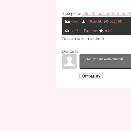
Джерело
:
http://knopa.info/forum/8
Секс
Olenochka
(05.06.2018)
Теги
:
тест
1145
0.0
/
0
Всього коментарів
:
0
Войдите:
Отправить