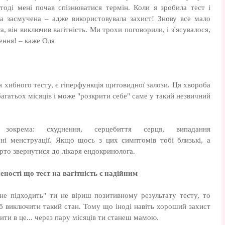
тоді мені почав спізнюватися термін. Коли я зробила тест і
ла засмучена – адже використовувала захист! Знову все мало
а, він виключив вагітність. Ми трохи поговорили, і з'ясувалося,
ення! – каже Оля
 хибного тесту, є гіперфункція щитовидної залози. Ця хвороба
агатьох місяців і може "розкрити себе" саме у такий незвичний
зокрема: схуднення, серцебиття серця, випадання
ні менструації. Якщо щось з цих симптомів тобі близькі, а
варто звернутися до лікаря ендокринолога.
ності що тест на вагітність є надійним
не підходить" ти не віриш позитивному результату тесту, то
об виключити такий стан. Тому що іноді навіть хороший захист
рити в це... через пару місяців ти станеш мамою.