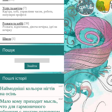
Успіх та кар'єра
[7]
Кар'єра, хобі, управління часом, робота,
популярні професії
Розваги та хоббі
[39]
Розваги, відпочинок, дівоча вечірка, ідеї на
вечірку
Школа
[1]
Пошук
Пошлі історії