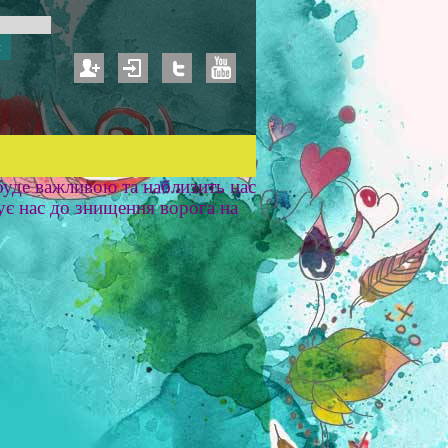
уде важливою та наблизить нас
ує нас до знищення ворога на