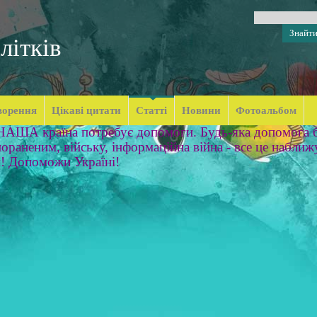
літків
ворення
Цікаві цитати
Статті
Новини
Фотоальбом
 НАША країна потребує допомоги. Будь-яка допомога б
ораненим, війську, інформаційна війна - все це наближ
м! Допоможи Україні!