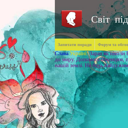
Світ під
Запитати поради
Форум та обго
Слава
Україні!
Зараз як ніколи
до миру. Допомога біженцям, п
нашій землі. Не будь байдужи