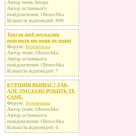
Автор теми: knopa
Автор останнього
повідомлення: Olenochka
Кількість відповідей: 899
Тексти щоб москалям
пояснити що вони не праві
Форум:
Теревенька
Автор теми: Olenochka
Автор останнього
повідомлення: Olenochka
Кількість відповідей: 7
КУРІННЯ ВБИВАЄ? ТАК,
АЛЕ SNICKERS РОБИТЬ ТЕ
САМЕ.
Форум:
Теревенька
Автор теми: Olenochka
Автор останнього
повідомлення: Olenochka
Кількість відповідей: 0