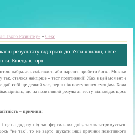
ля Твого Розвитку»
»
Секс
екаєш результату від трьох до п'яти хвилин, і все
тя. Кінець історії.
ештою набралась сміливості аби нарешті зробити його.. Мовчки
ну так, сталося найгірше – тест позитивний! Жах в цей момент є
е дай собі ще деякий час, перш ніж поступишся емоціям. Хоча
 ймовірність, що за позитивний результат тесту відповідає щось
гітність – причини:
 і це на додачу під час фертильних днів, також затримується
щось "не так", то не варто шукати інші причини позитивного