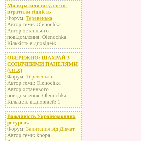
Ми втратили все, але не
втратили гідність
Форум:
Теревенька
Автор теми: Olenochka
Автор останнього
повідомлення: Olenochka
Кількість відповідей: 1
ОБЕРЕЖНО: ШАХРАЙ З
СОНЯЧНИМИ ПАНЕЛЯМИ
(OLX)
Форум:
Теревенька
Автор теми: Olenochka
Автор останнього
повідомлення: Olenochka
Кількість відповідей: 1
Важливість Україномовних
ресурсів.
Форум:
Запитання від Дівчат
Автор теми: knopa