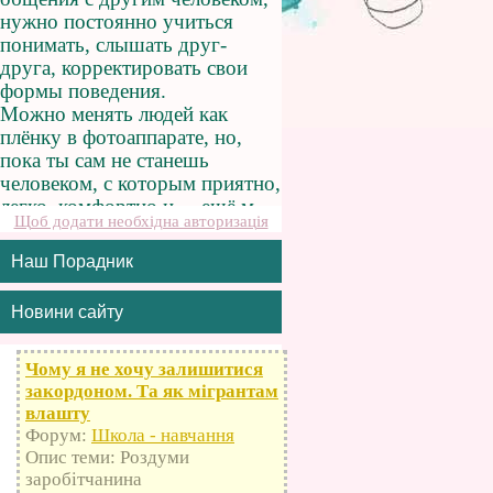
Щоб додати необхідна авторизація
Наш Порадник
Новини сайту
Чому я не хочу залишитися
закордоном. Та як мігрантам
влашту
Форум:
Школа - навчання
Опис теми: Роздуми
заробітчанина