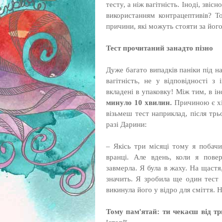
тесту, а ніж вагітність. Іноді, зві
використанням контрацептивів? То
причини, які можуть стояти за йог
Тест прочитаний занадто пізно
Дуже багато випадків паніки під на
вагітність, не у відповідності з
вкладені в упаковку! Між тим, в і
минуло 10 хвилин.
Причиною є хі
візьмеш тест наприклад, після тр
разі Дарини:
– Якісь три місяці тому я побачи
вранці. Але вдень, коли я пове
завмерла. Я була в жаху. На щастя
значить. Я зробила ще один тест 
викинула його у відро для сміття. 
Тому пам'ятай: ти чекаєш від тр