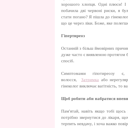
хорошого хлопця. Одні плюси! І 
побачила дві червоні риски, я бу
стати погано? Я пішла до гінеколог
що це через ліки. Боже, яке полегш
Гіпертиреоз
Останній з більш ймовірних причин
дуже часто є виявленою протягом б
спосіб.
Симптомами гіпотиреозу є, 
волосся,
Затримка
або нерегуляр
гінеколог виключає вагітність, то 
Щоб робити аби набратися впевне
Пам'ятай, навіть якщо тобі щось 
потрібно звернутися до лікаря, щ
терпить невдачу, і хоча важко пові