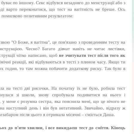
сно буває по іншому. Секс відбувся незадовго до менструації або з
ді варто переконатися, що тест на вагітність не бреше. Ось
о помилково позитивним результатом:
звою "О Боже, я вагітна", це пов'язано з проведенням тесту на
 інструкцією. Чесно? Багато дівчат навіть не читає листівки,
нструкції чітко написано, щоб
не зчитувати тест після того як
мічні реакції, які відбуваються в тесті з плином часу. Якщо ти
ьох годин, то там можна побачити додаткову риску. Так було в
ла на тесті дві рисочки. На початку їх не було, робила тест
рнулася зі школи, знову спробувала подивитися на нього і
, у мене є розумна сестра, яка пояснила мені, що це нічого не
на наступний день і він був негативний. Звичайно, відразу ж
Незабаром після цього я отримала місячні – сміється Даша.
ьох до п'яти хвилин, і все викидаєш тест до сміття. Кінець