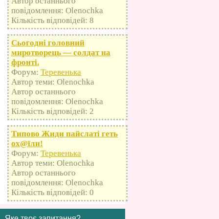
Автор останнього
повідомлення: Olenochka
Кількість відповідей: 8
Сьогодні головний
миротворець — солдат на
фронті.
Форум:
Теревенька
Автор теми: Olenochka
Автор останнього
повідомлення: Olenochka
Кількість відповідей: 2
Типово Жиди пайслаті геть
оx@їли!
Форум:
Теревенька
Автор теми: Olenochka
Автор останнього
повідомлення: Olenochka
Кількість відповідей: 0
Яке твоє запитання?