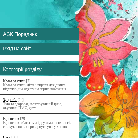
ASK Порадник
Вхід на сайт
Категорії розділу
Краса та стиль
[7]
Краса та стиль, дієта і вправи для дівчат
підлітків, що одягти на перше побачення
Здоров'я
[24]
Тіло та здоров'я, менструальний цикл,
овуляція, ПМС, дієта
Відносини
[29]
Відносини з батьками i друзями, психологія
спілкування, як привернути увагу хлопця
Секс
[38]