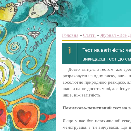
Головна
»
Статті
»
Журнал «Все Д
Тест на вагітність: ч
викидаєш тест до сміт
Довго тягнула з тестом, але зр
розраховуєш на одну риску, але... 
абсолютно природною реакцією, ал
шанси на це досить малі, але існує
інше, ніж вагітність.
Помилково-позитивний тест на ва
Якщо у вас був незахищений секс,
менструація, і ти відчуваєш, що 