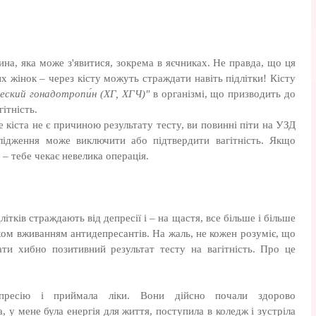
ина, яка може з'явитися, зокрема в яєчниках. Не правда, що ця
 жінок – через кісту можуть страждати навіть підлітки! Кісту
ческий гонадотропи́н (ХГ, ХГЧ)"
в організмі, що призводить до
ітність.
 кіста не є причиною результату тесту, ви повинні піти на УЗД
лідження може виключити або підтвердити вагітність. Якщо
 – тебе чекає невелика операція.
літків страждають від депресії і – на щастя, все більше і більше
хом вживанням антидепресантів. На жаль, не кожен розуміє, що
ти хибно позитивний результат тесту на вагітність. Про це
ресію і приймала ліки. Вони дійсно почали здорово
 у мене була енергія для життя, поступила в коледж і зустріла