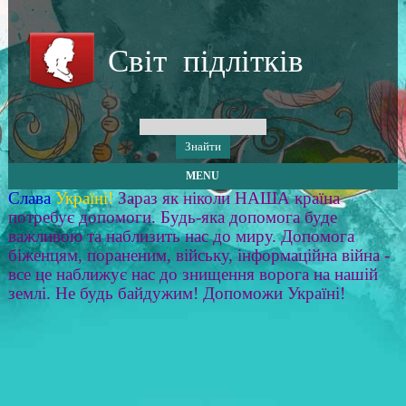
Світ підлітків
MENU
Слава
Україні!
Зараз як ніколи НАША країна
потребує допомоги. Будь-яка допомога буде
важливою та наблизить нас до миру. Допомога
біженцям, пораненим, війську, інформаційна війна -
все це наближує нас до знищення ворога на нашій
землі. Не будь байдужим! Допоможи Україні!