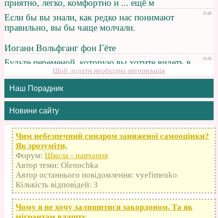
Щоб додати необхідна авторизація
Наш Порадник
Новини сайту
Чим небезпечний синдром заниженої самооцінки?
Як зрозуміти,
Форум:
Школа - навчання
Автор теми: Olenochka
Автор останнього повідомлення: vyefimenko
Кількість відповідей: 3
Чому я не хочу залишитися закордоном. Та як
мігрантам влашту