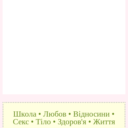
Школа • Любов • Відносини •
Секс • Тіло • Здоров'я • Життя