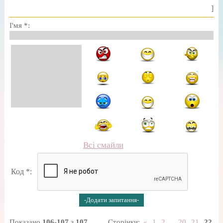
]
І'мя *:
Всі смайли
Код *:
Показано
106
-
107
з
107
Сторінки:
«
1
2
...
20
21
22