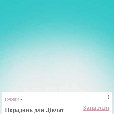
[
Головна
»
Запитати
Порадник для Дівчат