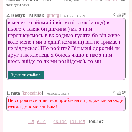
повідомлень
2
.
Rostyk - Mishak
[
girlorg
]
0
(29.07.2013 02:26)
в мене є знайомий і він мені та якби под) в
нього є такяк би дівчина ) ми з ним
переписуємось в вк ходимо гуляти бо він живе
коло мене і ми в одній компанії) він не тримає і
не відпускає! Шо робити? Він мені дорогий як
друг і як хлопець я боюсь якшо в нас з ним
шось вийде то як ми розійдемо'ь то ми
1
.
nata
[
knopainfo
]
0
(09.09.2012 15:21)
Не соромтесь ділитись проблемами , адже ми завжди
готові допомогти Вам!
1-5
6-10
...
96-100
101-105
106-107