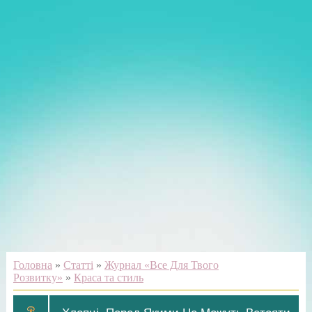
Головна
»
Статті
»
Журнал «Все Для Твого
Розвитку»
»
Краса та стиль