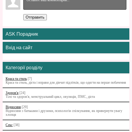
Отправить
ASK Порадник
Вхід на сайт
Категорії розділу
Краса та стиль
[7]
Краса та стиль, дієта і вправи для дівчат підлітків, що одягти на перше побачення
Здоров'я
[24]
Тіло та здоров'я, менструальний цикл, овуляція, ПМС, дієта
Відносини
[29]
Відносини з батьками i друзями, психологія спілкування, як привернути увагу
хлопця
Секс
[38]