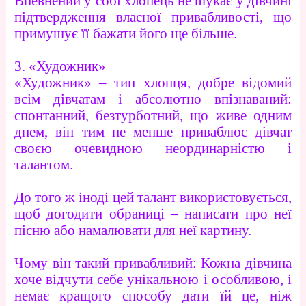
Впевнений у собі хлопець не шукає у дівчині
підтвердження власної привабливості, що
примушує її бажати його ще більше.
3. «Художник»
«Художник» – тип хлопця, добре відомий
всім дівчатам і абсолютно впізнаваний:
спонтанний, безтурботний, що живе одним
днем, він тим не менше приваблює дівчат
своєю очевидною неординарністю і
талантом.
До того ж іноді цей талант використовується,
щоб догодити обраниці – написати про неї
пісню або намалювати для неї картину.
Чому він такий привабливий: Кожна дівчина
хоче відчути себе унікальною і особливою, і
немає кращого способу дати їй це, ніж