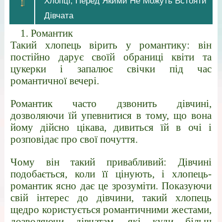
Хлопці, Перед Якими Не Можуть Встояти
Дівчата
1. Романтик
Такий хлопець вірить у романтику: він
постійно дарує своїй обраниці квіти та
цукерки і запалює свічки під час
романтичної вечері.
Романтик часто дзвонить дівчині,
дозволяючи їй упевнитися в тому, що вона
йому дійсно цікава, дивиться їй в очі і
розповідає про свої почуття.
Чому він такий привабливий: Дівчині
подобається, коли її цінують, і хлопець-
романтик ясно дає це зрозуміти. Показуючи
свій інтерес до дівчини, такий хлопець
щедро користується романтичними жестами,
дозволяючи дівчатам, які куди більш