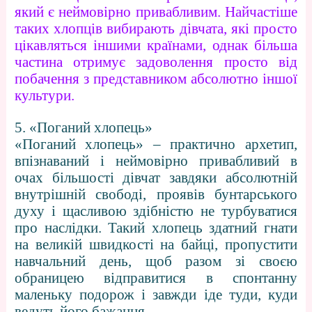
який є неймовірно привабливим. Найчастіше
таких хлопців вибирають дівчата, які просто
цікавляться іншими країнами, однак більша
частина отримує задоволення просто від
побачення з представником абсолютно іншої
культури.
5. «Поганий хлопець»
«Поганий хлопець» – практично архетип,
впізнаваний і неймовірно привабливий в
очах більшості дівчат завдяки абсолютній
внутрішній свободі, проявів бунтарського
духу і щасливою здібністю не турбуватися
про наслідки. Такий хлопець здатний гнати
на великій швидкості на байці, пропустити
навчальний день, щоб разом зі своєю
обраницею відправитися в спонтанну
маленьку подорож і завжди іде туди, куди
ведуть його бажання.