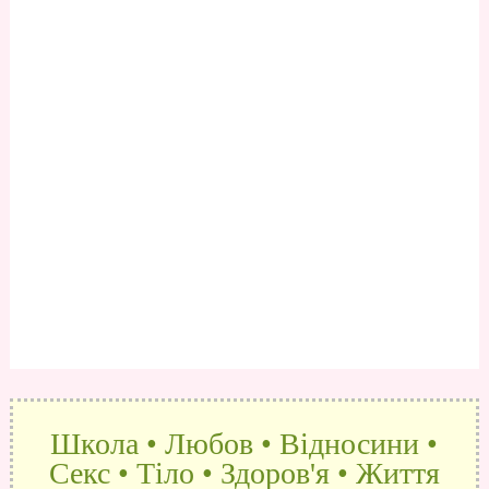
Школа • Любов • Відносини •
Секс • Тіло • Здоров'я • Життя