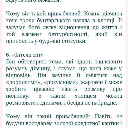
Чому він такий привабливий: Кожна дівчина
хоче трохи бунтарського начала в хлопці. Її
залучає його легке відношення до життя і
той елемент безтурботності, який він
приносить у будь-які стосунки.
6. «Інтелігент»
Він обговорює теми, які здатні зацікавити
розумну дівчину, і слухає, що вона каже у
відповідь. Він змушує її сміятися над
«дорослими», «розумними» жартами і може
зробити цікавою навіть розмову про
політику. З таким хлопцем можна
розмовляти годинами, і бесіда не набридне.
Чому він такий привабливий: Навіть не
будучи володарем золотої кредитної картки і