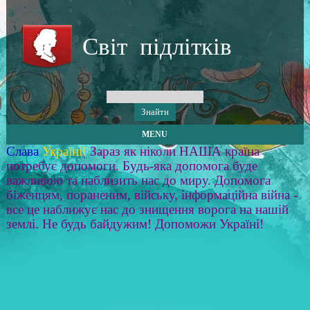
Світ підлітків
MENU
Слава
Україні!
Зараз як ніколи НАША країна
потребує допомоги. Будь-яка допомога буде
важливою та наблизить нас до миру. Допомога
біженцям, пораненим, війську, інформаційна війна -
все це наближує нас до знищення ворога на нашій
землі. Не будь байдужим! Допоможи Україні!