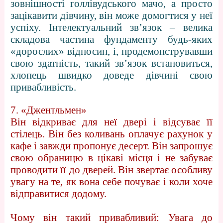
зовнішності голлівудського мачо, а просто
зацікавити дівчину, він може домогтися у неї
успіху. Інтелектуальний зв’язок – велика
складова частина фундаменту будь-яких
«дорослих» відносин, і, продемонструвавши
свою здатність, такий зв’язок встановиться,
хлопець швидко доведе дівчині свою
привабливість.
7. «Джентльмен»
Він відкриває для неї двері і відсуває її
стілець. Він без коливань оплачує рахунок у
кафе і завжди пропонує десерт. Він запрошує
свою обраницю в цікаві місця і не забуває
проводити її до дверей. Він звертає особливу
увагу на те, як вона себе почуває і коли хоче
відправитися додому.
Чому він такий привабливий: Увага до