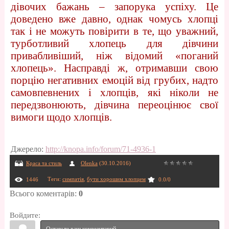
дівочих бажань – запорука успіху. Це
доведено вже давно, однак чомусь хлопці
так і не можуть повірити в те, що уважний,
турботливий хлопець для дівчини
привабливіший, ніж відомий «поганий
хлопець». Насправді ж, отримавши свою
порцію негативних емоцій від грубих, надто
самовпевнених і хлопців, які ніколи не
передзвонюють, дівчина переоцінює свої
вимоги щодо хлопців.
Джерело
:
http://knopa.info/forum/71-4936-1
Краса та стиль
Olenka
(30.10.2016)
Теги
:
симпатія
,
бути хорошим хлопцем
1446
0.0
/
0
Всього коментарів
:
0
Войдите: