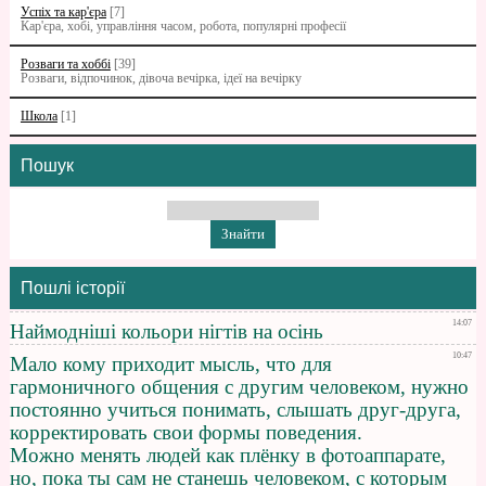
Успіх та кар'єра
[7]
Кар'єра, хобі, управління часом, робота, популярні професії
Розваги та хоббі
[39]
Розваги, відпочинок, дівоча вечірка, ідеї на вечірку
Школа
[1]
Пошук
Пошлі історії