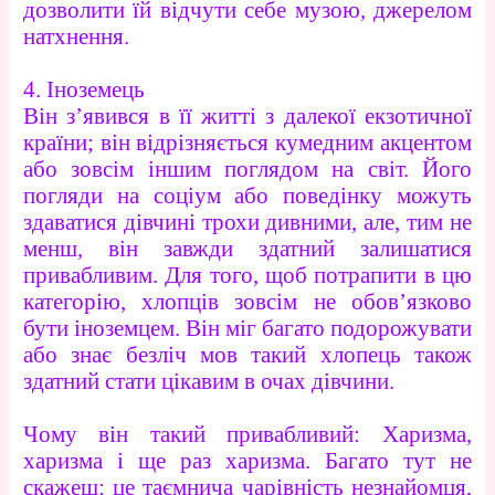
дозволити їй відчути себе музою, джерелом
натхнення.
4. Іноземець
Він з’явився в її житті з далекої екзотичної
країни; він відрізняється кумедним акцентом
або зовсім іншим поглядом на світ. Його
погляди на соціум або поведінку можуть
здаватися дівчині трохи дивними, але, тим не
менш, він завжди здатний залишатися
привабливим. Для того, щоб потрапити в цю
категорію, хлопців зовсім не обов’язково
бути іноземцем. Він міг багато подорожувати
або знає безліч мов такий хлопець також
здатний стати цікавим в очах дівчини.
Чому він такий привабливий: Харизма,
харизма і ще раз харизма. Багато тут не
скажеш: це таємнича чарівність незнайомця,