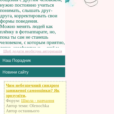
Щоб додати необхідна авторизація
Наш Порадник
Новини сайту
Чим небезпечний синдром
заниженої самооцінки? Як
зрозуміти,
Форум:
Школа - навчання
Автор теми: Olenochka
Автор останнього