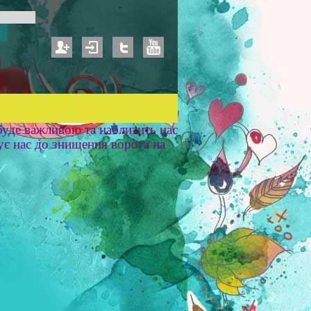
уде важливою та наблизить нас
ує нас до знищення ворога на