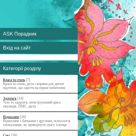
ASK Порадник
Вхід на сайт
Категорії розділу
Краса та стиль
[7]
Краса та стиль, дієта і вправи для дівчат
підлітків, що одягти на перше побачення
Здоров'я
[24]
Тіло та здоров'я, менструальний цикл,
овуляція, ПМС, дієта
Відносини
[29]
Відносини з батьками i друзями, психологія
спілкування, як привернути увагу хлопця
Секс
[38]