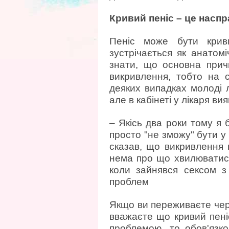
Кривий пеніс – це насп
Пеніс може бути крив
зустрічається як анатомі
знати, що основна прич
викривлення, тобто на ск
деяких випадках молоді 
але в кабінеті у лікаря ви
– Якісь два роки тому я 
просто "не зможу" бути у 
сказав, що викривлення н
нема про що хвилюватися
коли зайнявся сексом з
проблем
Якщо ви переживаєте чере
вважаєте що кривий пен
проблемою, то обов'язко