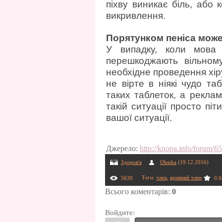
піхву виникає біль, або
викривлення.
Порятунком пеніса може 
У випадку, коли мова 
перешкоджають вільном
необхідне проведення хіру
не вірте в ніякі чудо та
таких таблеток, а рекла
такій ситуації просто пі
вашої ситуації.
Джерело
:
http://knopa.info/forum/
Здоров'я
Olenka
(19.12.2016)
Теги
:
член
,
крививй член
5630
0.0
Всього коментарів
:
0
Войдите: