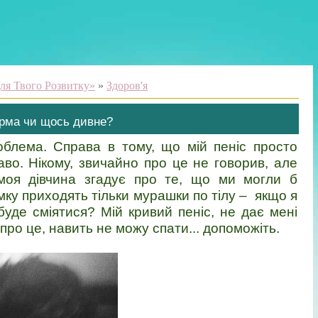
ля Твого Розвитку»
»
Здоров'я
орма чи щось дивне?
облема. Справа в тому, що мій пеніс просто
аво. Нікому, звичайно про це не говорив, але
моя дівчина згадує про те, що ми могли б
мку приходять тільки мурашки по тілу – якщо я
уде сміятися? Мій кривий пеніс, не дає мені
про це, навить не можу спати... допоможіть.