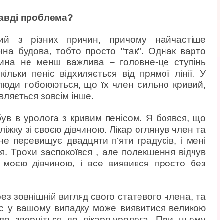
равді проблема?
ий з різних причин, причому найчастіше
чна будова, тобто просто "так". Однак варто
ина не менш важлива – головне-це ступінь
ільки пеніс відхиляється від прямої лінії. У
люди побоюються, що їх член сильно кривий,
являється зовсім інше.
був в уролога з кривим пенісом. Я боявся, що
ліжку зі своєю дівчиною. Лікар оглянув член та
е перевищує двадцяти п'яти градусів, і мені
. Трохи заспокоївся , але полекшення відчув
 моєю дівчиною, і все виявився просто без
з зовнішній вигляд свого статевого члена, та
іс у вашому випадку може виявитися великою
во зверніться до лікаря-уролога. При цьому