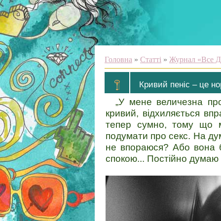
Головна
»
Статті
»
Журнал «Все Д
Кривий пеніс – це н
„У мене величезна пр
кривий, відхиляється впр
тепер сумно, тому що 
подумати про секс. На ду
не впораюся? Або вона б
спокою... Постійно думаю 