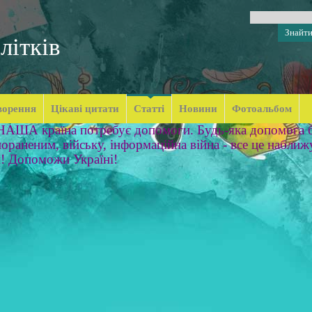
літків
ворення
Цікаві цитати
Статті
Новини
Фотоальбом
 НАША країна потребує допомоги. Будь-яка допомога б
ораненим, війську, інформаційна війна - все це наближ
м! Допоможи Україні!