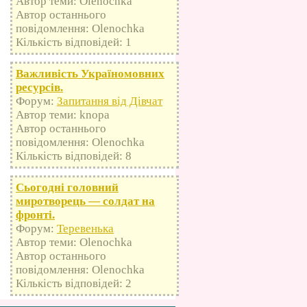
Автор теми: Olenochka
Автор останнього
повідомлення: Olenochka
Кількість відповідей: 1
Важливість Україномовних
ресурсів.
Форум:
Запитання від Дівчат
Автор теми: knopa
Автор останнього
повідомлення: Olenochka
Кількість відповідей: 8
Сьогодні головний
миротворець — солдат на
фронті.
Форум:
Теревенька
Автор теми: Olenochka
Автор останнього
повідомлення: Olenochka
Кількість відповідей: 2