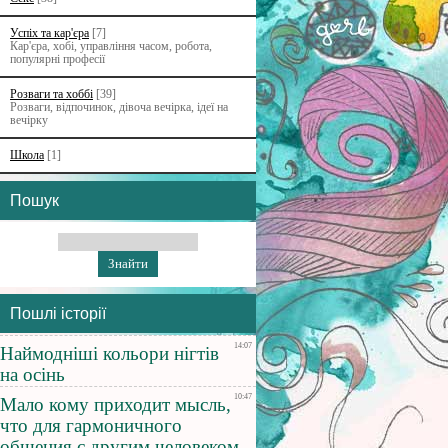
Успіх та кар'єра
[7]
Кар'єра, хобі, управління часом, робота,
популярні професії
Розваги та хоббі
[39]
Розваги, відпочинок, дівоча вечірка, ідеї на
вечірку
Школа
[1]
Пошук
Пошлі історії