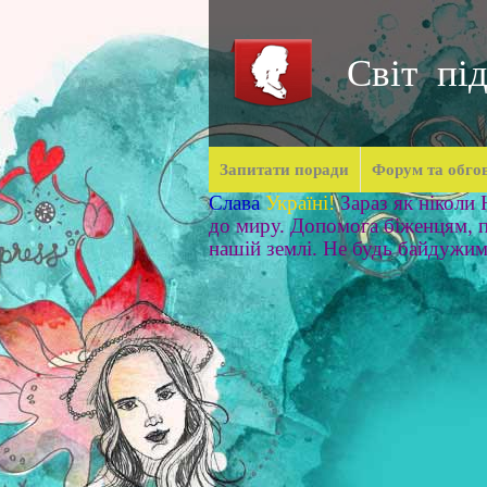
Світ під
Запитати поради
Форум та обго
Слава
Україні!
Зараз як ніколи
до миру. Допомога біженцям, п
нашій землі. Не будь байдужи