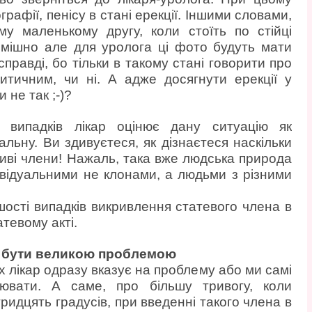
рафії, пенісу в стані ерекції. Іншими словами,
му маленькому другу, коли стоїть по стійці
смішно але для уролога ці фото будуть мати
правді, бо тільки в такому стані говорити про
итичним, чи ні. А адже досягнути ерекції у
 не так ;-)?
і випадків лікар оцінює дану ситуацію як
льну. Ви здивуєтеся, як дізнаєтеся наскільки
риві члени! Нажаль, така вже людська природа
відуальними не клонами, а людьми з різними
ості випадків викривлення статевого члена в
тевому акті.
і бути великою проблемою
их лікар одразу вказує на проблему або ми самі
ювати. А саме, про більшу тривогу, коли
идцять градусів, при введенні такого члена в