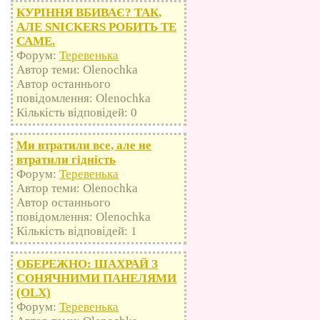
КУРІННЯ ВБИВАЄ? ТАК,
АЛЕ SNICKERS РОБИТЬ ТЕ
САМЕ.
Форум:
Теревенька
Автор теми: Olenochka
Автор останнього
повідомлення: Olenochka
Кількість відповідей: 0
Ми втратили все, але не
втратили гідність
Форум:
Теревенька
Автор теми: Olenochka
Автор останнього
повідомлення: Olenochka
Кількість відповідей: 1
ОБЕРЕЖНО: ШАХРАЙ З
СОНЯЧНИМИ ПАНЕЛЯМИ
(OLX)
Форум:
Теревенька