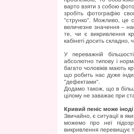
варто взяти з собою фотог
зробіть фотографію сво
"струнко". Можливо, це 
величезне значення – нас
те, чи є викривлення кр
кабінеті досить складно, чи
У переважній більшост
абсолютно типову і норма
багато чоловіків мають к
що робить нас дуже інди
"дефектами".
Додамо також, що в більш
цілому не заважає при ста
Кривий пеніс може інод
Звичайно, є ситуації в як
можемо про неї підозр
викривлення перевищує тр