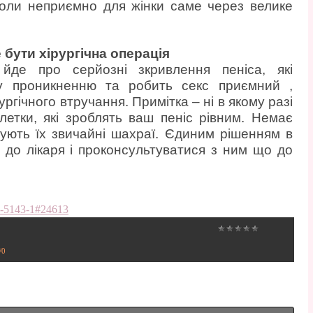
 коли неприємно для жінки саме через велике
бути хірургічна операція
йде про серйозні зкривлення пеніса, які
у проникненню та робить секс приємний ,
ргічного втручання. Примітка – ні в якому разі
блетки, які зроблять ваш пеніс рівним. Немає
мують їх звичайні шахраї. Єдиним рішенням в
ти до лікаря і проконсультуватися з ним що до
65-5143-1#24613
/
0