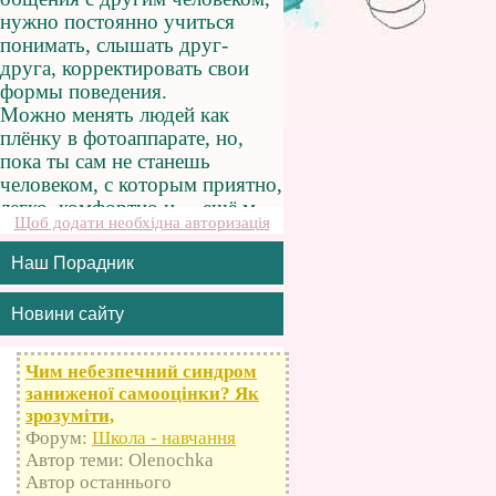
Щоб додати необхідна авторизація
Наш Порадник
Новини сайту
Чим небезпечний синдром
заниженої самооцінки? Як
зрозуміти,
Форум:
Школа - навчання
Автор теми: Olenochka
Автор останнього