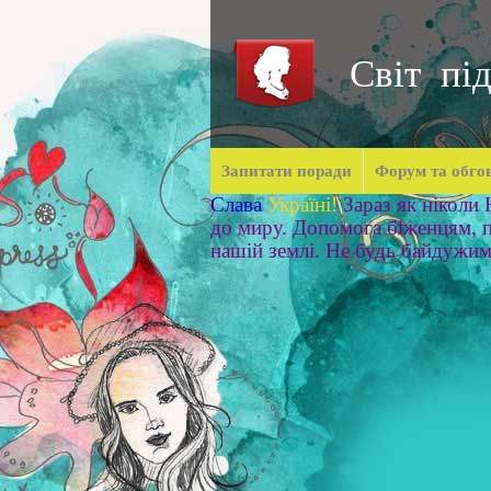
Світ під
Запитати поради
Форум та обго
Слава
Україні!
Зараз як ніколи
до миру. Допомога біженцям, п
нашій землі. Не будь байдужи