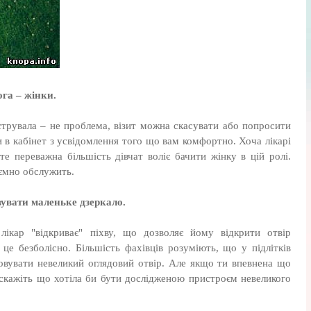
ога – жінки.
струвала – не проблема, візит можна скасувати або попросити
и в кабінет з усвідомлення того що вам комфортно. Хоча лікарі
те переважна більшість дівчат воліє бачити жінку в цій ролі.
иємно обслужить.
увати маленьке дзеркало.
лікар "відкриває" піхву, що дозволяє йому відкрити отвір
 це безболісно. Більшість фахівців розуміють, що у підлітків
стовувати невеликий оглядовий отвір. Але якщо ти впевнена що
скажіть що хотіла би бути дослідженою пристроєм невеликого