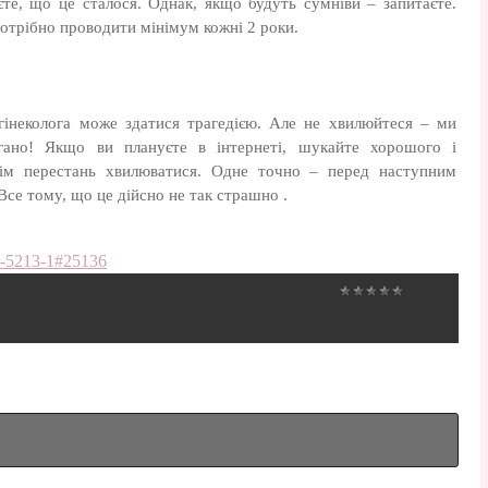
аєте, що це сталося. Однак, якщо будуть сумніви – запитаєте.
потрібно проводити мінімум кожні 2 роки.
інеколога може здатися трагедією. Але не хвилюйтеся – ми
гано! Якщо ви плануєте в інтернеті, шукайте хорошого і
отім перестань хвилюватися. Одне точно – перед наступним
Все тому, що це дійсно не так страшно .
93-5213-1#25136