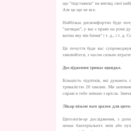
що "підставила" на вигляд свої най
Але це ще не все.
Найбільш дискомфортно буде почу
"заглядає", у вас є право на різні 
вагіна яку він бачив" і т. д., і т. д
Це почуття буде вас супроводжува
хвилюйтеся, з часом сильно втратит
Дослідження триває щвидко.
Більшість підлітків, які думають 
тривалістю 20 хвилин. Ми запевня
справі я тебе знімаю з крісла. Зви
Лікар візьме вам зразок для цитол
Цитологія-це дослідження, з допо
немає бактеріальнтх змін або пу