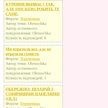
КУРІННЯ ВБИВАЄ? ТАК,
АЛЕ SNICKERS РОБИТЬ ТЕ
САМЕ.
Форум:
Теревенька
Автор теми: Olenochka
Автор останнього
повідомлення: Olenochka
Кількість відповідей: 0
Ми втратили все, але не
втратили гідність
Форум:
Теревенька
Автор теми: Olenochka
Автор останнього
повідомлення: Olenochka
Кількість відповідей: 1
ОБЕРЕЖНО: ШАХРАЙ З
СОНЯЧНИМИ ПАНЕЛЯМИ
(OLX)
Форум:
Теревенька