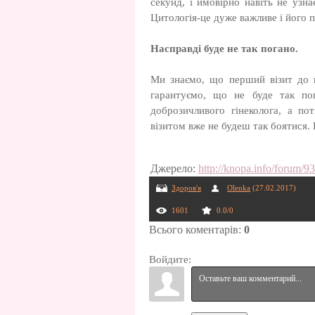
секунд, і ймовірно навіть не узн
Цитологія-це дуже важливе і його 
Насправді буде не так погано.
Ми знаємо, що перший візит до г
гарантуємо, що не буде так по
доброзичливого гінеколога, а п
візитом вже не будеш так боятися. 
Джерело
:
http://knopa.info/forum/
Здоров'я
Olenka
(27.02.2017)
1601
0.0
/
0
Всього коментарів
:
0
Войдите: