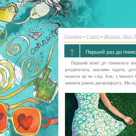
Головна
»
Статті
»
Журнал «Все Д
Перший раз до гінеко
Перший візит до гінеколога м
роздягатися, жахливо сідати, до
назвати це не слід. Але, з іншого 
знизити рівень дискомфорту. Ми пі