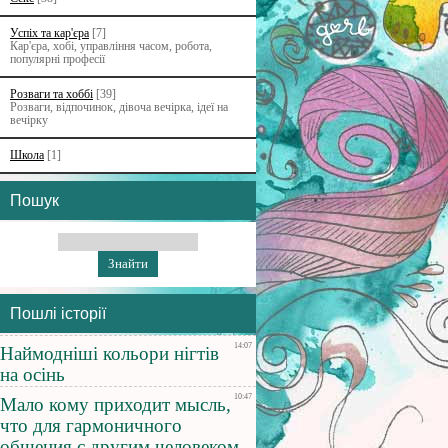
Успіх та кар'єра
[7]
Кар'єра, хобі, управління часом, робота,
популярні професії
Розваги та хоббі
[39]
Розваги, відпочинок, дівоча вечірка, ідеї на
вечірку
Школа
[1]
Пошук
Пошлі історії