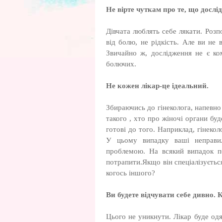
Не вірте чуткам про те, що досл
Дівчата люблять себе лякати. Розпо
від болю, не рідкість. Але ви не 
Звичайно ж, дослідження не є ко
болючих.
Не кожен лікар-це ідеальний.
Збираючись до гінеколога, напевно
такого , хто про жіночі органи буд
готові до того. Наприклад, гінеко
У цьому випадку ваші неправил
проблемою. На всякий випадок по
потрапити.Якщо він спеціалізується
когось іншого?
Ви будете відчувати себе дивно. 
Цього не уникнути. Лікар буде одяг