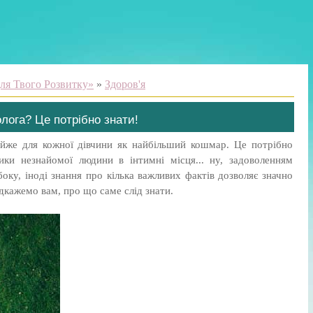
ля Твого Розвитку»
»
Здоров'я
лога? Це потрібно знати!
айже для кожної дівчини як найбільший кошмар. Це потрібно
тики незнайомої людини в інтимні місця... ну, задоволенням
боку, іноді знання про кілька важливих фактів дозволяє значно
дкажемо вам, про що саме слід знати.