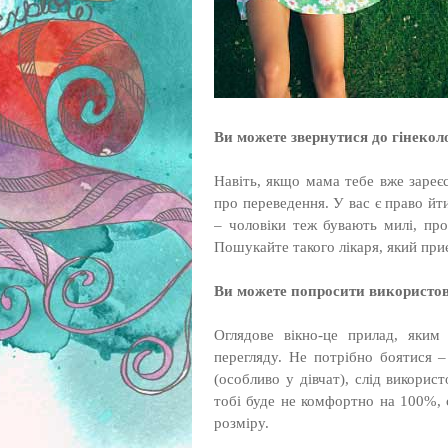
Ви можете звернутися до гінекол
Навіть, якщо мама тебе вже зареє
про переведення. У вас є право йт
– чоловіки теж бувають милі, про
Пошукайте такого лікаря, який пр
Ви можете попросити використов
Оглядове вікно-це прилад, яким 
перегляду. Не потрібно боятися –
(особливо у дівчат), слід викори
тобі буде не комфортно на 100%, 
розміру.