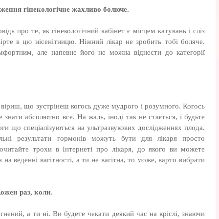
ідження гінекологічне жахливо болюче.
відь про те, як гінекологічний кабінет є місцем катувань і сліз
вірте в цю нісенітницю. Ніжний лікар не зробить тобі боляче.
мфортним, але напевне його не можна віднести до категорії
 віриш, що зустрінеш когось дуже мудрого і розумного. Когось
е знати абсолютно все. На жаль, іноді так не стається, і будьте
логи що спеціалізуються на ультразвукових дослідженнях плода.
ьні результати гормонів можуть бути для лікаря просто
читайте трохи в Інтернеті про лікаря, до якого ви можете
 на веденні вагітності, а ти не вагітна, то може, варто вибрати
Кожен раз, коли.
нений, а ти ні. Ви будете чекати деякий час на кріслі, знаючи