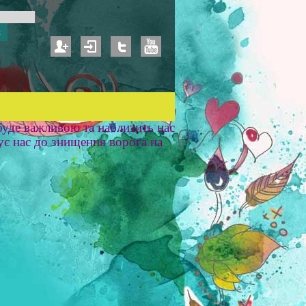
уде важливою та наблизить нас
ує нас до знищення ворога на