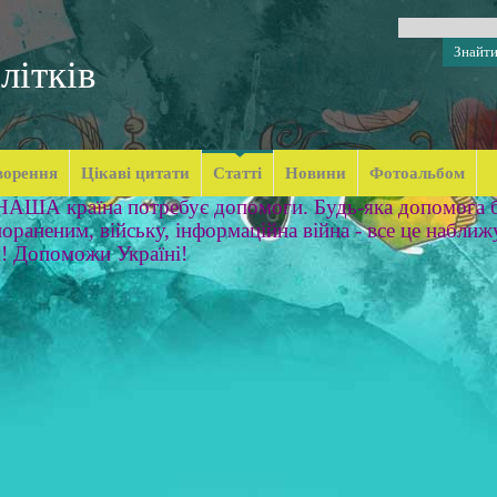
літків
ворення
Цікаві цитати
Статті
Новини
Фотоальбом
 НАША країна потребує допомоги. Будь-яка допомога б
ораненим, війську, інформаційна війна - все це наближ
м! Допоможи Україні!