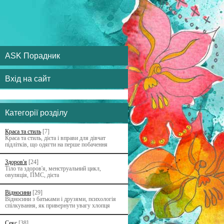
ASK Порадник
Вхід на сайт
Категорії розділу
Краса та стиль
[7]
Краса та стиль, дієта і вправи для дівчат
підлітків, що одягти на перше побачення
Здоров'я
[24]
Тіло та здоров'я, менструальний цикл,
овуляція, ПМС, дієта
Відносини
[29]
Відносини з батьками i друзями, психологія
спілкування, як привернути увагу хлопця
Секс
[38]