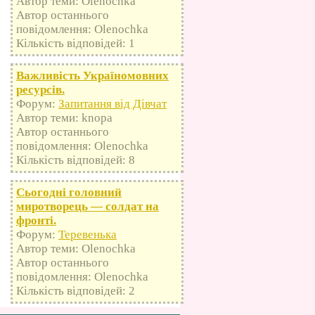
Автор теми: Olenochka
Автор останнього
повідомлення: Olenochka
Кількість відповідей: 1
Важливість Україномовних
ресурсів.
Форум:
Запитання від Дівчат
Автор теми: knopa
Автор останнього
повідомлення: Olenochka
Кількість відповідей: 8
Сьогодні головний
миротворець — солдат на
фронті.
Форум:
Теревенька
Автор теми: Olenochka
Автор останнього
повідомлення: Olenochka
Кількість відповідей: 2