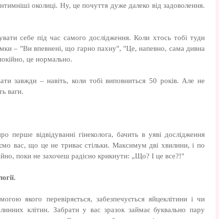
інтимніші околиці. Ну, це почуття дуже далеко від задоволення.
вати себе під час самого дослідження. Коли хтось тобі туди
думки – "Ви впевнені, що гарно пахну", "Це, напевно, сама дивна
. Спокійно, це нормально.
ти завжди – навіть, коли тобі виповниться 50 років. Але не
ь ваги.
про перше відвідуванні гінеколога, бачить в уяві дослідження
ємо вас, що це не триває стільки. Максимум дві хвилини, і по
чайно, поки не захочеш радісно крикнути: „Що? І це все?!"
огії.
могою якого перевіряється, забезпечується яйцеклітини і чи
хлинних клітин. Забрати у вас зразок займає буквально пару