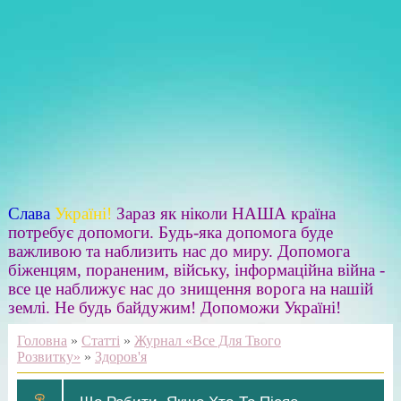
Слава
Україні!
Зараз як ніколи НАША країна
потребує допомоги. Будь-яка допомога буде
важливою та наблизить нас до миру. Допомога
біженцям, пораненим, війську, інформаційна війна -
все це наближує нас до знищення ворога на нашій
землі. Не будь байдужим! Допоможи Україні!
Головна
»
Статті
»
Журнал «Все Для Твого
Розвитку»
»
Здоров'я