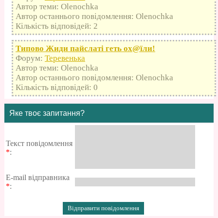
Автор теми: Olenochka
Автор останнього повідомлення: Olenochka
Кількість відповідей: 2
Типово Жиди пайслаті геть оx@їли!
Форум:
Теревенька
Автор теми: Olenochka
Автор останнього повідомлення: Olenochka
Кількість відповідей: 0
Яке твоє запитання?
Текст повідомлення
*
:
E-mail відправника
*
: