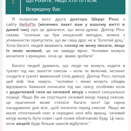
Що Робити, Якщо Хто-То Пісяє
Всередину Вас
Я попросив мого друга
доктора Шеррі Росс
з
сайту
HelloFlo
(місячних пакет вам у вашому житті в
даний час)
про це дізнатися, що вона думає. Доктор Росс
сказав, "оскільки це був нещасний випадок, можна з
упевненістю припустити, що ви і ваш друг не в 'Золотий дощ.'
Хоча багато людей вважають
хлопці не можу писати, якщо
їх пеніс млявий
, це не завжди вірно. Чоловіки можуть
мочитися з ерекцією, хоча це важко зробити".
Багато людей думають, що люди не можуть ходити в
туалет під час заняття сексом – коли ти включив, інстинкт
сходити в туалет вимкнений (тіла дивно). Доктор Росс лопнув
цей міф теж, кажуть, “чоловіки і жінки можуть обидва
відчувають бажання пописати під час сексу, особливо коли
є
додатковий тиск на сечовий міхур
з певної сексуальної
позиції. Якщо Ви не спустоште сечовий міхур перед сексом,
це прагнення може статися багато чого! Це гарне
нагадування для всіх, щоб попісяти перед сексом. Якщо ви
мали спонтанний секс в середині ночі або вранці, сечовий
міхур можуть бути повні і цей позив обов'язково буду. Ці часи,
коли
аварій
буде більше шансів відбутися."