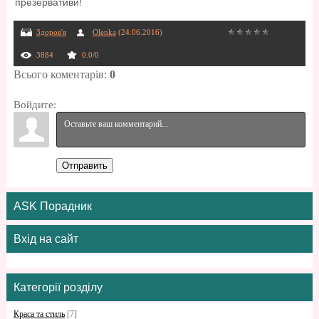
презервативи!
Здоров'я
Olenka
(24.06.2016)
3884
0.0
/
0
Всього коментарів
:
0
Войдите:
Отправить
ASK Порадник
Вхід на сайт
Категорії розділу
Краса та стиль
[7]