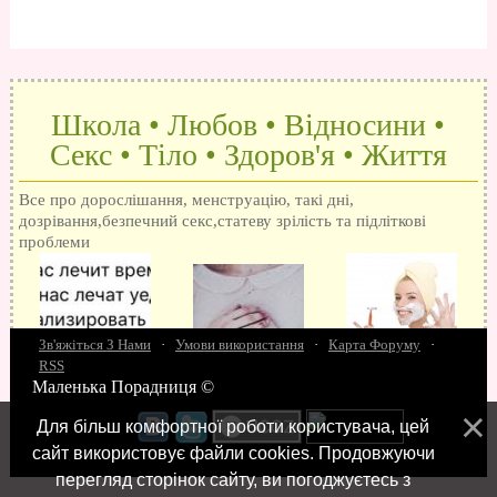
Школа • Любов • Відносини •
Секс • Тіло • Здоров'я • Життя
Все про дорослішання, менструацію, такі дні,
дозрівання,безпечний секс,статеву зрілість та підліткові
проблеми
Зв'яжіться З Нами
·
Умови використання
·
Карта Форуму
·
RSS
Маленька Порадниця ©
15 запитань про секс
Як досягти оргазм
Біль при сексі
Анальний секс
Про
поцілунки
Позбуваємось синців
завагітніти після першого разу
Хлопець хоче сексу
Як
Для більш комфортної роботи користувача, цей
робити мінєт
"Люблю" і "кохаю" різниця
Про перший секс
Займатися сексом
сайт використовує файли cookies. Продовжуючи
перегляд сторінок сайту, ви погоджуєтесь з