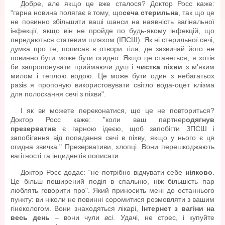
Добре, але якщо це вже сталося? Доктор Росс каже:
“гарна новина полягає в тому, що
сеча стерильна
, так що це
не повинно збільшити ваші шанси на наявність вагінальної
інфекції, якщо він не пройде по будь-якому інфекцій, що
передаються статевим шляхом (ІПСШ). Як ні стерильної сечі,
думка про те, пописав в отвори тіла, де зазвичай його не
повинно бути може бути огидно. Якщо це станеться, я хотів
би запропонувати приймаючи душ і
чистка піхви
з м'яким
милом і теплою водою. Це може бути один з небагатьох
разів я пропоную використовувати світло вода-оцет клізма
для полоскання сечі з піхви".
І як ви можете переконатися, що це не повториться?
Доктор Росс каже: "коли ваш партнер
одягнув
презерватив
є гарною ідеєю, щоб запобігти ЗПСШ і
запобігання від попадання сечі в піхву, якщо у нього є ця
огидна звичка." Презервативи, хлопці. Вони перешкоджають
вагітності та інцидентів пописати.
Доктор Росс додає: “не потрібно відчувати себе
ніяково
.
Це більш поширений подія в спальню, ніж більшість пар
люблять говорити про". Який приносить мені до останнього
пункту: ви ніколи не повинні соромитися розмовляти з вашим
гінекологом. Вони знаходяться лікарі,
Інтернет з вагіни на
весь день
– вони чули
всі
. Удачі, не стрес, і купуйте