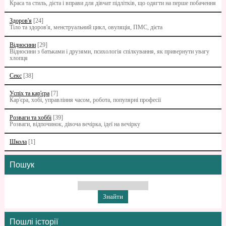
Краса та стиль, дієта і вправи для дівчат підлітків, що одягти на перше побачення
Здоров'я
[24]
Тіло та здоров'я, менструальний цикл, овуляція, ПМС, дієта
Відносини
[29]
Відносини з батьками i друзями, психологія спілкування, як привернути увагу
хлопця
Секс
[38]
Успіх та кар'єра
[7]
Кар'єра, хобі, управління часом, робота, популярні професії
Розваги та хоббі
[39]
Розваги, відпочинок, дівоча вечірка, ідеї на вечірку
Школа
[1]
Пошук
Пошлі історії