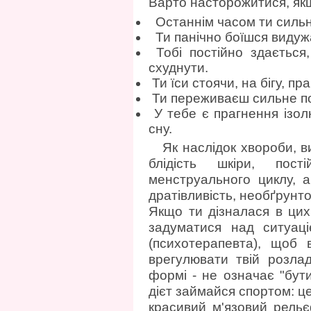
Варто насторожитися, як
Останнім часом ти сильно
Ти панічно боїшся видуж
Тобі постійно здається,
схуднути.
Ти їси стоячи, на бігу, п
Ти переживаєш сильне поч
У тебе є прагнення ізолю
сну.
Як наслідок хвороби, в
блідість шкіри, пост
менструального циклу, ар
дратівливість, необґрунто
Якщо ти дізналася в цих
задуматися над ситуаці
(психотерапевта), щоб в
врегулювати твій розлад
формі - не означає "бути
дієт займайся спортом: це
красивий м'язовий рельє