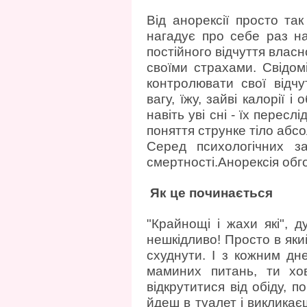
Від анорексії просто та
нагадує про себе раз на
постійного відчуття власно
своїми страхами. Свідом
контролювати свої відч
вагу, їжу, зайві калорії 
навіть уві сні - їх перес
поняття струнке тіло абс
Серед психологічних з
смертності.Анорексія обг
Як це починається
"Крайнощі і жахи які", 
нешкідливо! Просто в яки
схуднути. І з кожним д
маминих питань, ти хо
відкрутитися від обіду, 
йдеш в туалет і викликаєш