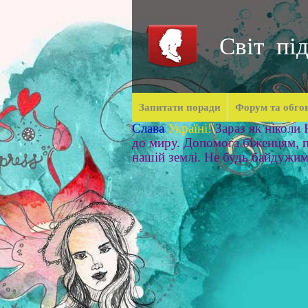
Світ під
Запитати поради
Форум та обго
Слава
Україні!
Зараз як ніколи
до миру. Допомога біженцям, п
нашій землі. Не будь байдужи