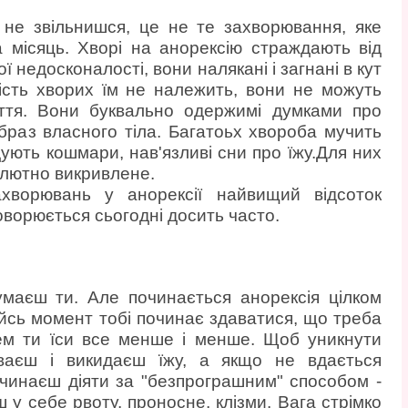
к не звільнишся, це не те захворювання, яке
 місяць. Хворі на анорексію страждають від
ї недосконалості, вони налякані і загнані в кут
ість хворих їм не належить, вони не можуть
уття. Вони буквально одержимі думками про
і образ власного тіла. Багатоьх хвороба мучить
лідують кошмари, нав'язливі сни про їжу.Для них
олютно викривлене.
ахворювань у анорексії найвищий відсоток
оворюється сьогодні досить часто.
думаєш ти. Але починається анорексія цілком
йсь момент тобі починає здаватися, що треба
нем ти їси все менше і менше. Щоб уникнути
ваєш і викидаєш їжу, а якщо не вдається
починаєш діяти за "безпрограшним" способом -
 у себе рвоту, проносне, клізми. Вага стрімко