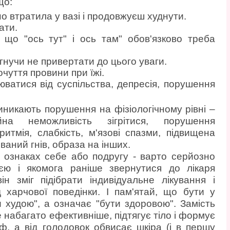
що:
 втратила у вазі і продовжуєш худнути.
ати.
 що "ось тут" і ось там" обов'язково треба
рагнучи не привертати до цього уваги.
уття провини при їжі.
ватися від суспільства, депресія, порушення
иникають порушення на фізіологічному рівні –
ійна неможливість зігрітися, порушення
итмія, слабкість, м'язові спазми, підвищена
ваний гнів, образа на інших.
 ознаках себе або подругу - варто серйозно
єю і якомога раніше звернутися до лікаря
ін зміг підібрати індивідуальне лікування і
 харчової поведінки. І пам'ятай, що бути у
 худою", а означає "бути здоровою". Замість
 набагато ефективніше, підтягує тіло і формує
ф, а від голодовок обвисає шкіра (і в першу