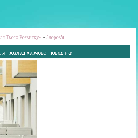
ля Твого Розвитку»
»
Здоров'я
сія, розлад харчової поведінки