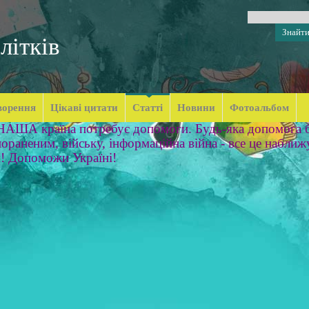
літків
ворення
Цікаві цитати
Статті
Новини
Фотоальбом
 НАША країна потребує допомоги. Будь-яка допомога б
ораненим, війську, інформаційна війна - все це наближ
м! Допоможи Україні!