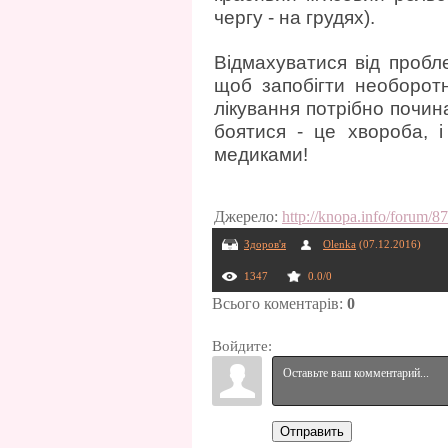
чергу - на грудях).
Відмахуватися від пробл
щоб запобігти необоротн
лікування потрібно почин
боятися - це хвороба, і
медиками!
Джерело
:
http://knopa.info/forum/8
Здоров'я
Olenka
(07.12.2016)
1347
0.0
/
0
Всього коментарів
:
0
Войдите:
Отправить