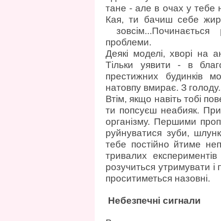
тане - але в очах у тебе
Кая, ти бачиш себе жир
зовсім...Починається 
проблеми.
Деякі моделі, хворі на 
Тільки уявити - в благ
престижних будинків м
натовпу вмирає. З голоду.
Втім, якщо навіть тобі по
ти попсуєш неабияк. При 
організму. Першими пропа
руйнуватися зуби, шлунк
тебе постійно йтиме не
тривалих експериментів
розучиться утримувати і 
проситиметься назовні.
Небезпечні сигнали