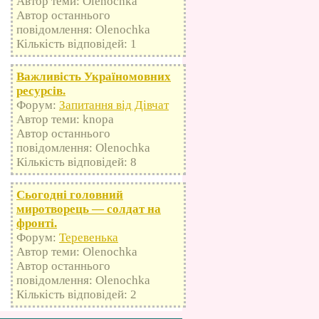
Автор теми: Olenochka
Автор останнього
повідомлення: Olenochka
Кількість відповідей: 1
Важливість Україномовних
ресурсів.
Форум:
Запитання від Дівчат
Автор теми: knopa
Автор останнього
повідомлення: Olenochka
Кількість відповідей: 8
Сьогодні головний
миротворець — солдат на
фронті.
Форум:
Теревенька
Автор теми: Olenochka
Автор останнього
повідомлення: Olenochka
Кількість відповідей: 2