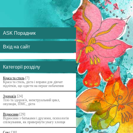
ASK Порадник
Вхід на сайт
Категорії розділу
Краса та стиль
[7]
Краса та стиль, дієта і вправи для дівчат
підлітків, що одягти на перше побачення
Здоров'я
[24]
Тіло та здоров'я, менструальний цикл,
овуляція, ПМС, дієта
Відносини
[29]
Відносини з батьками i друзями, психологія
спілкування, як привернути увагу хлопця
Секс
[38]