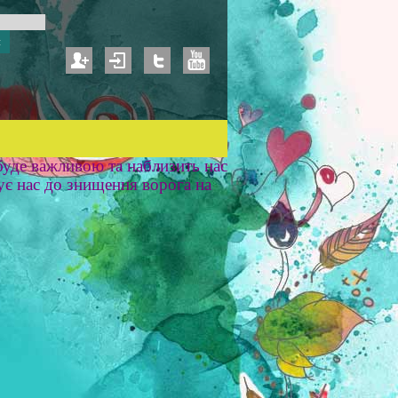
уде важливою та наблизить нас
ує нас до знищення ворога на