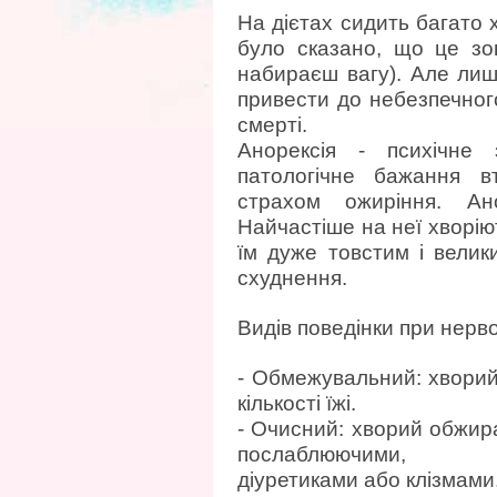
На дієтах сидить багато х
було сказано, що це зо
набираєш вагу). Але лиш
привести до небезпечног
смерті.
Анорексія - психічне 
патологічне бажання в
страхом ожиріння. Ан
Найчастіше на неї хворіют
їм дуже товстим і велик
схуднення.
Видів поведінки при нерво
- Обмежувальний: хворий
кількості їжі.
- Очисний: хворий обжира
послаблюючими,
діуретиками або клізмами