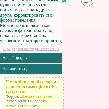
Щоб додати необхідна авторизація
Наш Порадник
Новини сайту
Чим небезпечний синдром
заниженої самооцінки? Як
зрозуміти,
Форум:
Школа - навчання
Автор теми: Olenochka
Автор останнього