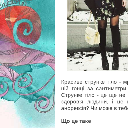
Красиве струнке тіло - мр
цій гонці за сантиметри
Струнке тіло - це ще не
здоров’я людини, і це
анорексія? Чи може в теб
Що це таке