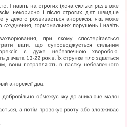
то. І навіть на строгих (хоча скільки разів вже
всім некорисно і після строгих дієт швидше
е у декого розвивається анорексія, яка може
о схуднення, гормональних порушень і навіть
захворювання, при якому спостерігається
трати ваги, що супроводжується сильним
орексія є дуже небезпечною хворобою.
ь дівчата 13-22 років. Їх струнке тіло здається
им, вони потрапляють в пастку небезпечного
вій анорексії два:
 добровільно обмежує їжу до зникаюче малої
ється, а потім провокує рвоту або зловживає
.