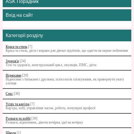
ASK Порадник
Вхід на сайт
Категорії розділу
Краса та стиль
[7]
Краса та стиль, дієта і вправи для дівчат підлітків, що одягти на перше побачення
Здоров'я
[24]
Тіло та здоров'я, менструальний цикл, овуляція, ПМС, дієта
Відносини
[29]
Відносини з батьками i друзями, психологія спілкування, як привернути увагу
хлопця
Секс
[38]
Успіх та кар'єра
[7]
Кар'єра, хобі, управління часом, робота, популярні професії
Розваги та хоббі
[39]
Розваги, відпочинок, дівоча вечірка, ідеї на вечірку
Школа
[1]