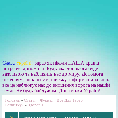
Слава
Україні!
Зараз як ніколи НАША країна
потребує допомоги. Будь-яка допомога буде
важливою та наблизить нас до миру. Допомога
біженцям, пораненим, війську, інформаційна війна -
все це наближує нас до знищення ворога на нашій
землі. Не будь байдужим! Допоможи Україні!
Головна
»
Статті
»
Журнал «Все Для Твого
Розвитку»
»
Здоров'я