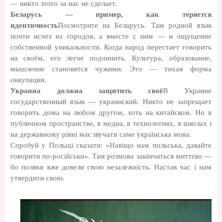
— никто этого за нас не сделает.
Беларусь — пример, как теряется
идентичность
Посмотрите на Беларусь. Там родной язык
почти исчез из городов, а вместе с ним — и ощущение
собственной уникальности. Когда народ перестает говорить
на своём, его легче подчинить. Культура, образование,
мышление становятся чужими. Это — тихая форма
оккупации.
Украина должна защитить своё
В Украине
государственный язык — украинский. Никто не запрещает
говорить дома на любом другом, хоть на китайском. Но в
публичном пространстве, в медиа, в технологиях, в школах і
на державному рівні має звучати саме українська мова.
Спробуй у Польщі сказати: «Навіщо нам польська, давайте
говорити по-російськи». Там розмова закінчиться миттєво —
бо поляки вже довели свою незалежність. Настав час і нам
утвердити свою.