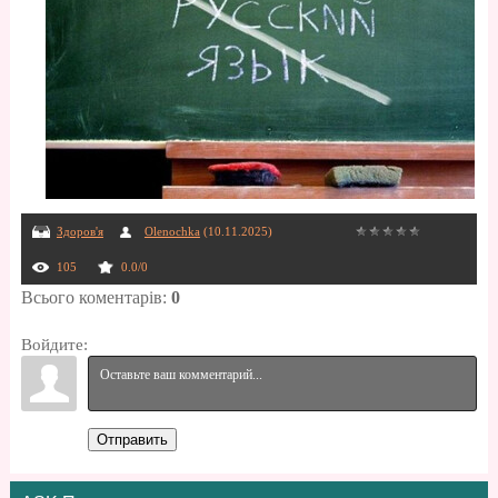
Здоров'я
Olenochka
(10.11.2025)
105
0.0
/
0
Всього коментарів
:
0
Войдите:
Отправить