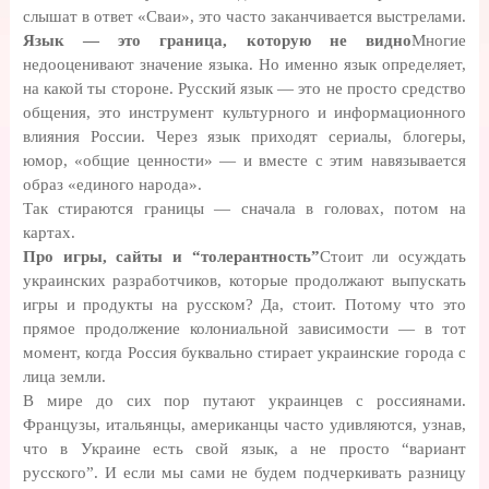
слышат в ответ «Сваи», это часто заканчивается выстрелами.
Язык — это граница, которую не видно
Многие
недооценивают значение языка. Но именно язык определяет,
на какой ты стороне. Русский язык — это не просто средство
общения, это инструмент культурного и информационного
влияния России. Через язык приходят сериалы, блогеры,
юмор, «общие ценности» — и вместе с этим навязывается
образ «единого народа».
Так стираются границы — сначала в головах, потом на
картах.
Про игры, сайты и “толерантность”
Стоит ли осуждать
украинских разработчиков, которые продолжают выпускать
игры и продукты на русском? Да, стоит. Потому что это
прямое продолжение колониальной зависимости — в тот
момент, когда Россия буквально стирает украинские города с
лица земли.
В мире до сих пор путают украинцев с россиянами.
Французы, итальянцы, американцы часто удивляются, узнав,
что в Украине есть свой язык, а не просто “вариант
русского”. И если мы сами не будем подчеркивать разницу