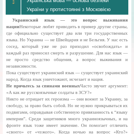
Українська мова — основа безпеки
України у протистоянні з Московією
Украинский язык — это вопрос выживания
нации
Некоторые любят приводить в пример другие страны,
где официально существует два или три государственных
языка. Но Украина — не Швейцария и не Бельгия. У нас есть
сосед, который уже не раз приходил «освобождать» и
каждый раз приносил смерть и разрушение. Для нас язык —
не просто средство общения, а вопрос выживания и
независимости.
Пока существует украинский язык — существует украинский
народ. Когда язык уничтожают, исчезает и нация.
Не прячьтесь за спинами военных
Часто звучит аргумент:
«А как же русскоязычные солдаты в ЗСУ?»
Никто не отрицает их героизма — они воюют за Украину, за
свободу, за право быть собой. Но не нужно прикрываться их
подвигами, оправдывая собственную привязанность к “языку
империи”. Среди защитников много украиноязычных, и на
фронте язык тоже имеет значение. Он помогает отличить
«своего» от «чужого». Когда ночью на вопрос «Кто?»