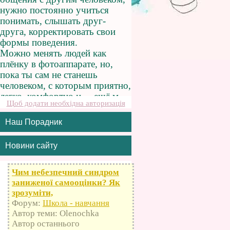
Щоб додати необхідна авторизація
Наш Порадник
Новини сайту
Чим небезпечний синдром
заниженої самооцінки? Як
зрозуміти,
Форум:
Школа - навчання
Автор теми: Olenochka
Автор останнього