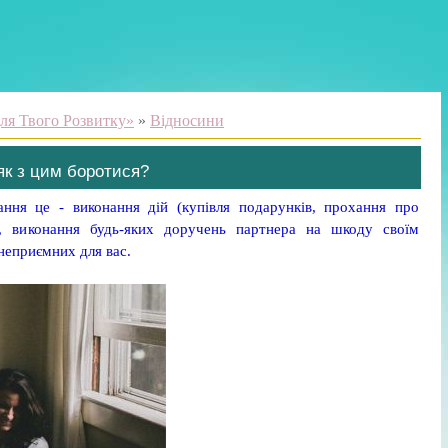
ля Твого Розвитку»
»
Відносини
 як з цим боротися?
ння це - виконання дій (купівля подарунків, прохання про
, виконання будь-яких доручень партнера на шкоду своїм
 неприємних для вас.