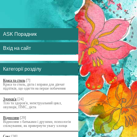
ASK Порадник
Вхід на сайт
Категорії розділу
Краса та стиль
[7]
Краса та стиль, дієта і вправи для дівчат
підлітків, що одягти на перше побачення
Здоров'я
[24]
Тіло та здоров'я, менструальний цикл,
овуляція, ПМС, дієта
Відносини
[29]
Відносини з батьками i друзями, психологія
спілкування, як привернути увагу хлопця
Секс
[38]