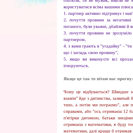
охололи, ти не мужик, ніколи не
користуватися всіма вашими плюса
1. партнер активно підтримує і нав
2. почуття провини за негативні
поганого, були уважні, дбайливі й 
3. почуття провини не зрозуміло 
партнером,
4. з вами грають в "угадайку" - "ти
що і загладь свою провину",
5. якщо ви виконуєте всі проха
ігноруються,
Якщо це так то вітаю вас прогну
Чому це відбувається? Швидше за
взамін" йде з дитинства, зазвичай 
тихо, а потім ми пограємо", але
справами, або "ось отримаєш 12 бал
п'ятірки дитиною, батьки знеці
отримаєш з математики, я буду тоб
математики, далі краще б отримав 