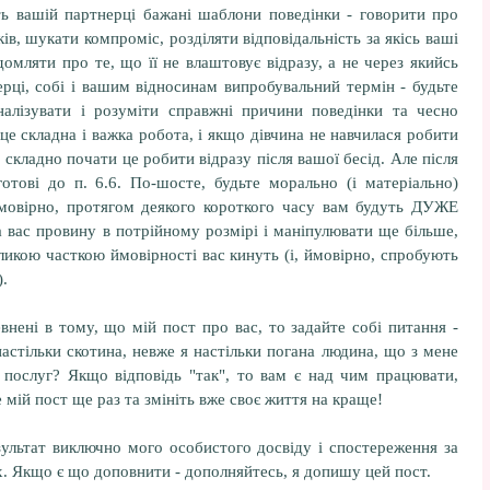
ть вашій партнерці бажані шаблони поведінки - говорити про
ків, шукати компроміс, розділяти відповідальність за якісь ваші
домляти про те, що її не влаштовує відразу, а не через якийсь
нерці, собі і вашим відносинам випробувальний термін - будьте
налізувати і розуміти справжні причини поведінки та чесно
 це складна і важка робота, і якщо дівчина не навчилася робити
 складно почати це робити відразу після вашої бесід. Але після
отові до п. 6.6. По-шосте, будьте морально (і матеріально)
 ймовірно, протягом деякого короткого часу вам будуть ДУЖЕ
а вас провину в потрійному розмірі і маніпулювати ще більше,
еликою часткою ймовірності вас кинуть (і, ймовірно, спробують
).
внені в тому, що мій пост про вас, то задайте собі питання -
настільки скотина, невже я настільки погана людина, що з мене
а послуг? Якщо відповідь "так", то вам є над чим працювати,
е мій пост ще раз та змініть вже своє життя на краще!
зультат виключно мого особистого досвіду і спостереження за
х. Якщо є що доповнити - дополняйтесь, я допишу цей пост.