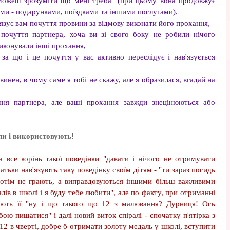
 можеш зрозуміти що мені треба" (при цьому вона продовжує
ми - подарунками, поїздками та іншими послугами).
'язує вам почуття провини за відмову виконати його прохання,
 почуття партнера, хоча ви зі свого боку не робили нічого
виконували інші прохання,
за що і це почуття у вас активно переслідує і нав'язується
 винен, в чому саме я тобі не скажу, але я образилася, вгадай на
ння партнера, але ваші прохання завжди знецінюються або
ли і використовують!
 все корінь такої поведінки "давати і нічого не отримувати
батьки нав'язують таку поведінку своїм дітям - "ти зараз посидь
 потім не грають, а виправдовуються іншими більш важливими
ів в школі і я буду тебе любити", але по факту, при отриманні
нюють її "ну і що такого що 12 з малювання? Дурниця! Ось
ою пишатися" і далі новий виток спіралі - спочатку п'ятірка з
12 в чверті, добре б отримати золоту медаль у школі, вступити