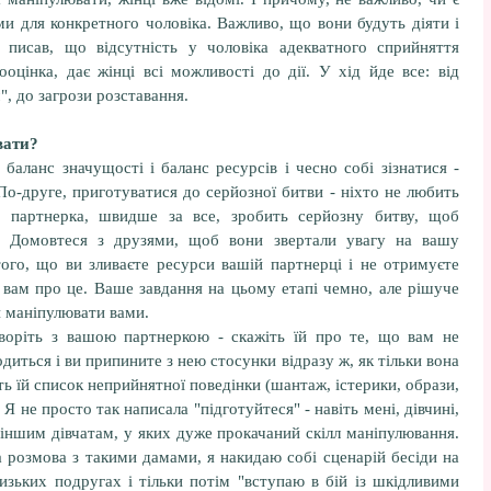
ми для конкретного чоловіка. Важливо, що вони будуть діяти і
 писав, що відсутність у чоловіка адекватного сприйняття
ооцінка, дає жінці всі можливості до дії. У хід йде все: від
, до загрози розставання.
вати?
баланс значущості і баланс ресурсів і чесно собі зізнатися -
По-друге, приготуватися до серйозної битви - ніхто не любить
а партнерка, швидше за все, зробить серйозну битву, щоб
. Домовтеся з друзями, щоб вони звертали увагу на вашу
ого, що ви зливаєте ресурси вашій партнерці і не отримуєте
б вам про це. Ваше завдання на цьому етапі чемно, але рішуче
 маніпулювати вами.
говоріть з вашою партнеркою - скажіть їй про те, що вам не
одиться і ви припините з нею стосунки відразу ж, як тільки вона
ь їй список неприйнятної поведінки (шантаж, істерики, образи,
* Я не просто так написала "підготуйтеся" - навіть мені, дівчині,
 іншим дівчатам, у яких дуже прокачаний скілл маніпулювання.
а розмова з такими дамами, я накидаю собі сценарій бесіди на
лизьких подругах і тільки потім "вступаю в бій із шкідливими