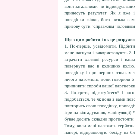
вони загальними чи індивідуальни
принесуть результат. Як я вже і
поведінки жінки, його низька сам
призову бути "справжнім чоловіком"
Що з цим робити і як це розрулю
1. По-перше, усвідомити. Підбити 
мене нагнули і використовують.2. 
втрачати халявні ресурси і ваш
повернути вас в колишню колію
поведінку і при перших ознаках т
нічого натомість, вони говорили 
припиняти спроби вашої партнерки
3. По-третє, підготуйтеся* і по
подобається, те як вона з вами пов
повторить свою поведінку, приведіт
ігри на відгадування, маніпуляції).
буває досить складно протистояти
Тому, коли мені належить серйозн
папері, відпрацьовую бесіду на б