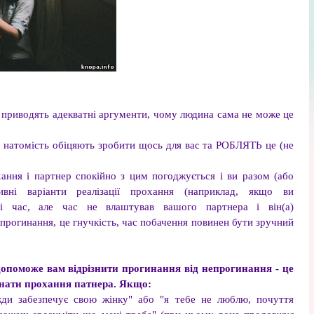
і приводять адекватні аргументи, чому людина сама не може це
 і натомість обіцяють зробити щось для вас та РОБЛЯТЬ це (не
хання і партнер спокійно з цим погоджується і ви разом (або
вні варіанти реалізації прохання (наприклад, якщо ви
і час, але час не влаштував вашого партнера і він(а)
 прогинання, це гнучкість, час побачення повинен бути зручний
опоможе вам відрізнити прогинання від непрогинання - це
онати прохання патнера. Якщо:
жди забезпечує свою жінку" або "я тебе не люблю, почуття