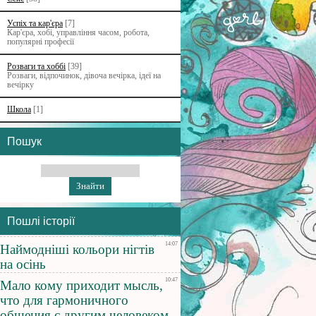
Успіх та кар'єра
[7]
Кар'єра, хобі, управління часом, робота,
популярні професії
Розваги та хоббі
[39]
Розваги, відпочинок, дівоча вечірка, ідеї на
вечірку
Школа
[1]
Пошук
Пошлі історії