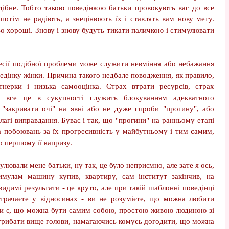
подібне. Тобто такою поведінкою батьки провокують вас до все
 потім не радіють, а знецінюють їх і ставлять вам нову мету.
ьо хороші. Знову і знову будуть тикати паличкою і стимулювати
есії подібної проблеми може служити невміння або небажання
ведінку жінки. Причина такого недбале поводження, як правило,
тнерки і низька самооцінка. Страх втрати ресурсів, страх
ь, все це в сукупності служить блокуванням адекватного
 "закривати очі" на явні або не дуже спроби "прогину", або
лагі виправдання. Буває і так, що "прогини" на ранньому етапі
ка побоювань за їх прогресивність у майбутньому і тим самим,
о першому її капризу.
лювали мене батьки, ну так, це було неприємно, але зате я ось,
имулам машину купив, квартиру, сам інститут закінчив, на
идимі результати - це круто, але при такій шаблонні поведінці
трачаєте у відносинах - ви не розумієте, що можна любити
й ти є, що можна бути самим собою, простою живою людиною зі
трибати вище голови, намагаючись комусь догодити, що можна