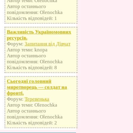
Автор теми: Olenochka
Автор останнього
повідомлення: Olenochka
Кількість відповідей: 1
Важливість Україномовних
ресурсів.
Форум:
Запитання від Дівчат
Автор теми: knopa
Автор останнього
повідомлення: Olenochka
Кількість відповідей: 8
Сьогодні головний
миротворець — солдат на
фронті.
Форум:
Теревенька
Автор теми: Olenochka
Автор останнього
повідомлення: Olenochka
Кількість відповідей: 2