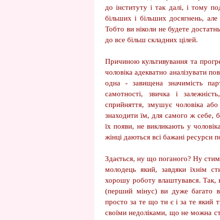
до інституту і так далі, і тому 
більших і більших досягнень, але
Тобто ви ніколи не будете достатн
до все більш складних цілей.
Причиною культивування та прогр
чоловіка адекватно аналізувати по
одна - завищена значимість пар
самотності, звичка і залежніст
сприйняття, змушує чоловіка або
знаходити їм, для самого ж себе, б
їх появи, не викликають у чолові
жінці даються всі бажані ресурси п
Здається, ну що поганого? Ну стиму
молодець який, завдяки їхнім ст
хорошу роботу влаштувався. Так, в
(перший мінус) ви дуже багато в
просто за те що ти є і за те яки
своїми недоліками, що не можна с