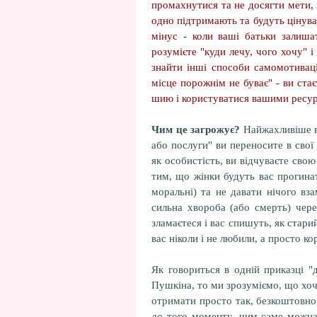
промахнутися та не досягти мети
одно підтримають та будуть цінува
мінус - коли ваші батьки залиша
розумієте "куди лечу, чого хочу" 
знайти інші способи самомотиваці
місце порожнім не буває" - ви ста
шию і користуватися вашими ресурс
Чим це загрожує?
Найжахливіше в
або послуги" ви переносите в свої 
як особистість, ви відчуваєте свою 
тим, що жінки будуть вас прогинат
моральні) та не давати нічого вз
сильна хвороба (або смерть) чере
зламаєтеся і вас спишуть, як стари
вас ніколи і не любили, а просто к
Як говориться в одній приказці 
Пушкіна, то ми зрозуміємо, що хоче
отримати просто так, безкоштовно
до того моменту, чим саме можна 