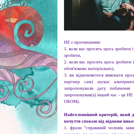
НЕ є прогинанням:
1. коли вас просять щось зробити 
зробити,
2. коли вас просять щось зробити
обов'язково матеріально),
3. ви відмовляєтеся виконати про
партнер сам) шукає альтернати
запропонували дату побачення 
запропонував(а) інший час - це НЕ
ОБОМ).
Найголовніший критерій, який д
почуття спокою від відмови вик
1. фрази "справжній чоловік зав