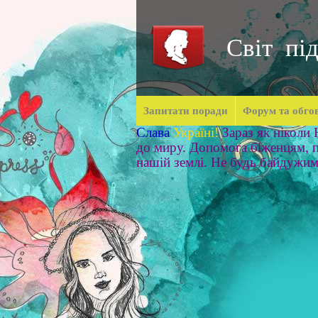
Світ під
Запитати поради
Форум та обго
Слава
Україні!
Зараз як ніколи
до миру. Допомога біженцям, п
нашій землі. Не будь байдужи