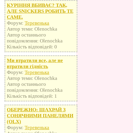
КУРІННЯ ВБИВАЄ? ТАК,
АЛЕ SNICKERS РОБИТЬ ТЕ
САМЕ.
Форум:
Теревенька
Автор теми: Olenochka
Автор останнього
повідомлення: Olenochka
Кількість відповідей: 0
Ми втратили все, але не
втратили гідність
Форум:
Теревенька
Автор теми: Olenochka
Автор останнього
повідомлення: Olenochka
Кількість відповідей: 1
ОБЕРЕЖНО: ШАХРАЙ З
СОНЯЧНИМИ ПАНЕЛЯМИ
(OLX)
Форум:
Теревенька