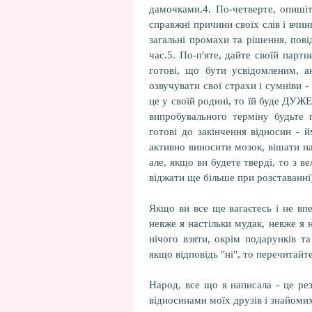
дамочками.4. По-четверте, опиші
справжні причини своїх слів і вчин
загальні промахи та рішення, пові
час.5. По-п'яте, дайте своїй парт
готові, що бути усвідомленим, а
озвучувати свої страхи і сумніви -
це у своїй родині, то їй буде ДУЖЕ
випробувального терміну будьте г
готові до закінчення відносин -
активно виносити мозок, вішати н
але, якщо ви будете тверді, то з в
віджати ще більше при розставанні
Якщо ви все ще вагаєтесь і не впе
невже я настільки мудак, невже я 
нічого взяти, окрім подарунків т
якщо відповідь "ні", то перечитайт
Народ, все що я написала - це ре
відносинами моїх друзів і знайоми