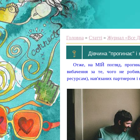
Головна
»
Статті
»
Журнал «Все Д
Дівчина "прогинає" і
Отже, на МІЙ погляд, прогина
вибачення за те, чого не робив
ресурсам), нав'язаних партнером і