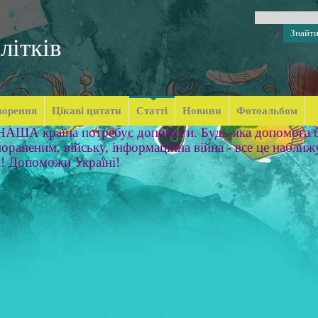
літків
ворення
Цікаві цитати
Статті
Новини
Фотоальбом
 НАША країна потребує допомоги. Будь-яка допомога б
ораненим, війську, інформаційна війна - все це наближ
м! Допоможи Україні!