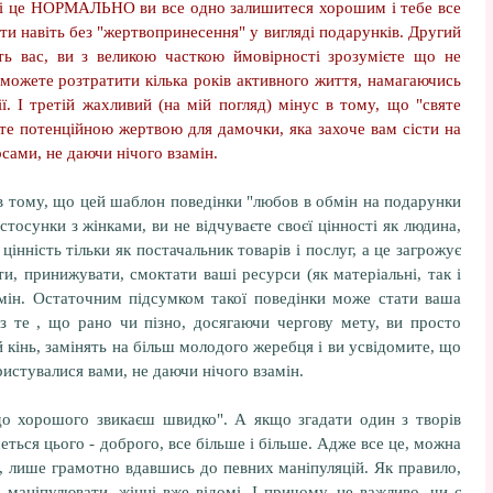
, і це НОРМАЛЬНО ви все одно залишитеся хорошим і тебе все
ти навіть без "жертвопринесення" у вигляді подарунків. Другий
ть вас, ви з великою часткою ймовірності зрозумієте що не
і можете розтратити кілька років активного життя, намагаючись
ї. І третій жахливий (на мій погляд) мінус в тому, що "святе
єте потенційною жертвою для дамочки, яка захоче вам сісти на
ами, не даючи нічого взамін.
 тому, що цей шаблон поведінки "любов в обмін на подарунки
стосунки з жінками, ви не відчуваєте своєї цінності як людина,
цінність тільки як постачальник товарів і послуг, а це загрожує
и, принижувати, смоктати ваші ресурси (як матеріальні, так і
амін. Остаточним підсумком такої поведінки може стати ваша
з те , що рано чи пізно, досягаючи чергову мету, ви просто
й кінь, замінять на більш молодого жеребця і ви усвідомите, що
ористувалися вами, не даючи нічого взамін.
"до хорошого звикаєш швидко". А якщо згадати один з творів
ться цього - доброго, все більше і більше. Адже все це, можна
, лише грамотно вдавшись до певних маніпуляцій. Як правило,
маніпулювати, жінці вже відомі. І причому, не важливо, чи є