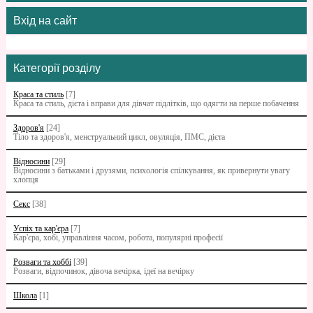
Вхід на сайт
Категорії розділу
Краса та стиль
[7]
Краса та стиль, дієта і вправи для дівчат підлітків, що одягти на перше побачення
Здоров'я
[24]
Тіло та здоров'я, менструальний цикл, овуляція, ПМС, дієта
Відносини
[29]
Відносини з батьками i друзями, психологія спілкування, як привернути увагу
хлопця
Секс
[38]
Успіх та кар'єра
[7]
Кар'єра, хобі, управління часом, робота, популярні професії
Розваги та хоббі
[39]
Розваги, відпочинок, дівоча вечірка, ідеї на вечірку
Школа
[1]