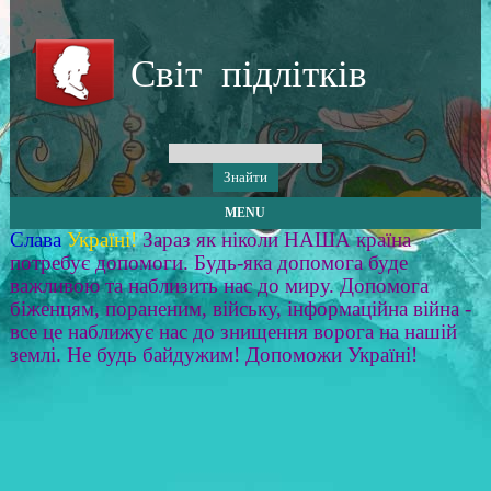
Світ підлітків
MENU
Слава
Україні!
Зараз як ніколи НАША країна
потребує допомоги. Будь-яка допомога буде
важливою та наблизить нас до миру. Допомога
біженцям, пораненим, війську, інформаційна війна -
все це наближує нас до знищення ворога на нашій
землі. Не будь байдужим! Допоможи Україні!