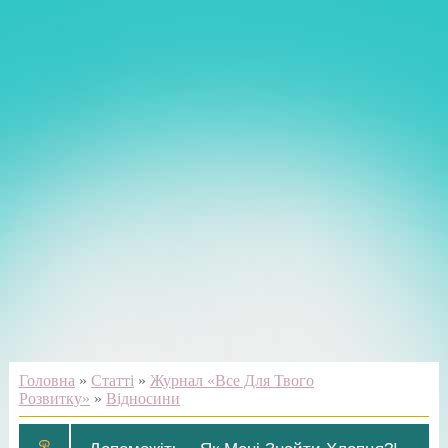
Головна
»
Статті
»
Журнал «Все Для Твого
Розвитку»
»
Відносини