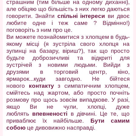
страшним (тим більше на одному диханні),
але обіцяю що більшість з них легко даються
говорити. Знайти
спільні інтереси
ви двоє
любите одне і теж саме ? Відмінно!)
поговоріть з ним про це.
Ви можете познайомитися з хлопцем в будь-
якому місці (я зустріла свого хлопця на
зупинці на базару, віриш?), так що просто
будьте доброзичливі та відкриті для
зустрічей з новими людьми. Вийди з
друзями в торговий центр, кіно,
ярмарок...куди завгодно. Не бійтеся
нового
контакту
з симпатичним хлопцем,
смійтесь над жартом, або просто почніть
розмову про щось зовсім випадкове. У разі,
якщо Ви не чули, хлопці, дуже
люблять
впевненості
в дівчині. Це те, що
приваблює їх найбільше.
Бути самим
собою
це дивовижно насправді.