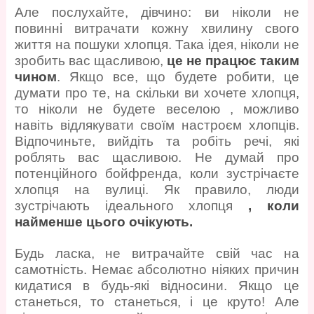
Але послухайте, дівчино: ви ніколи не
повинні витрачати кожну хвилину свого
життя на пошуки хлопця. Така ідея, ніколи не
зробить вас щасливою,
це не працює таким
чином
. Якщо все, що будете робити, це
думати про те, на скільки ви хочете хлопця,
то ніколи не будете веселою , можливо
навіть відлякувати своїм настроєм хлопців.
Відпочиньте, вийдіть та робіть речі, які
роблять вас щасливою. Не думай про
потенційного бойфренда, коли зустрічаєте
хлопця на вулиці. Як правило, люди
зустрічають ідеального хлопця
, коли
найменше цього очікують.
Будь ласка, не витрачайте свій час на
самотність. Немає абсолютно ніяких причин
кидатися в будь-які відносини. Якщо це
станеться, то станеться, і це круто! Але