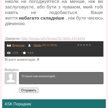
ніколи не погоджуйтеся на менше, ніж ви
заслуговуєте, або бути з чуваком, який тобі
навіть не подобається. Ваше
життя
набагато складніше
, ніж бути чиєюсь
дівчиною.
Джерело
:
http://knopa.info/forum/50-5045-1#24416
Відносини
Olenka
(05.12.2016)
1219
0.0
/
0
Всього коментарів
:
0
Войдите:
Отправить
ASK Порадник