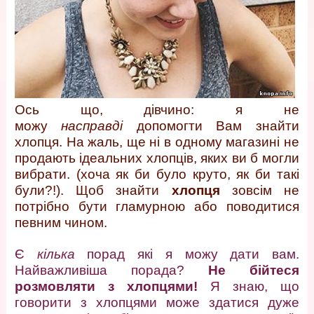
Ось що, дівчино: я не
можу
насправді
допомогти Вам знайти
хлопця. На жаль, ще ні в одному магазині не
продають ідеальних хлопців, яких ви б могли
вибрати. (хоча як би було круто, як би такі
були?!). Щоб знайти
хлопця
зовсім не
потрібно бути гламурною або поводитися
певним чином.
Є
кілька
порад які я можу дати вам.
Найважливіша порада?
Не бійтеся
розмовляти з хлопцями!
Я знаю, що
говорити з хлопцями може здатися дуже