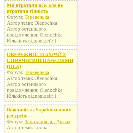
Ми втратили все, але не
втратили гідність
Форум:
Теревенька
Автор теми: Olenochka
Автор останнього
повідомлення: Olenochka
Кількість відповідей: 1
ОБЕРЕЖНО: ШАХРАЙ З
СОНЯЧНИМИ ПАНЕЛЯМИ
(OLX)
Форум:
Теревенька
Автор теми: Olenochka
Автор останнього
повідомлення: Olenochka
Кількість відповідей: 1
Важливість Україномовних
ресурсів.
Форум:
Запитання від Дівчат
Автор теми: knopa