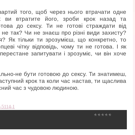
 вартий того, щоб через нього втрачати одне
ж ви втратите його, зроби крок назад та
ова до сексу. Ти не готові страждати від
е не так? Чи не знаєш про різні види захисту?
? Як тільки ти зрозумієш, що конкретно, то
еві чітку відповідь, чому ти не готова. І як
 перестане запитувати і зрозуміє, чи він хоче
льно-не бути готовою до сексу. Ти знатимеш,
ступний крок та коли час настав, ти щаслива
сний час з чудовою людиною.
6-5114-1