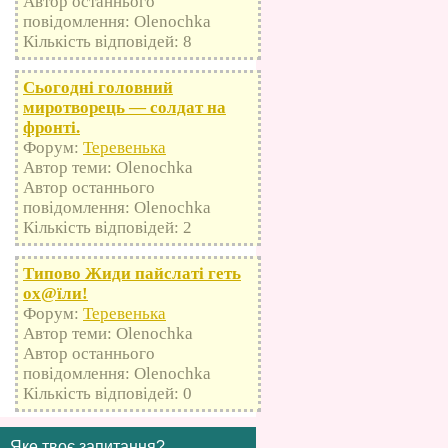
Автор останнього
повідомлення: Olenochka
Кількість відповідей: 8
Сьогодні головний
миротворець — солдат на
фронті.
Форум:
Теревенька
Автор теми: Olenochka
Автор останнього
повідомлення: Olenochka
Кількість відповідей: 2
Типово Жиди пайслаті геть
оx@їли!
Форум:
Теревенька
Автор теми: Olenochka
Автор останнього
повідомлення: Olenochka
Кількість відповідей: 0
Яке твоє запитання?