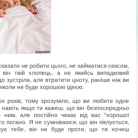
 сказати
не
робити цього,
не
займатися сексом,
, він твій хлопець, а не якийсь випадковий
що зустріла, але втратити цноту, раніше ніж ви
 ніколи не буде хорошою ідеєю.
х років, тому зрозуміло, що ви любите одне
е навіть якщо ти кажеш, що він безпосередньо
 ним, але постійно чекає від вас "хорошої
 то погано. Я не сумніваюся, що він піклується,
нує тебе, він не буде проти, що ти хочеш