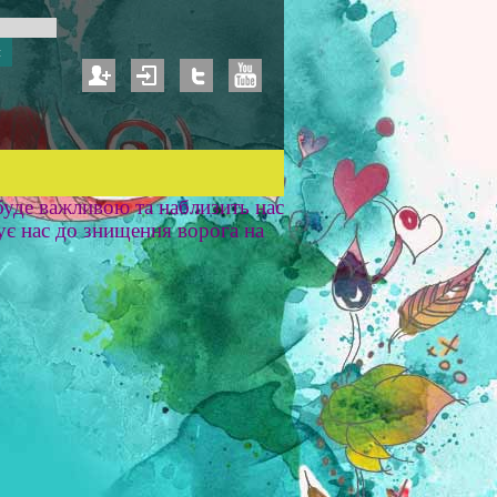
уде важливою та наблизить нас
ує нас до знищення ворога на