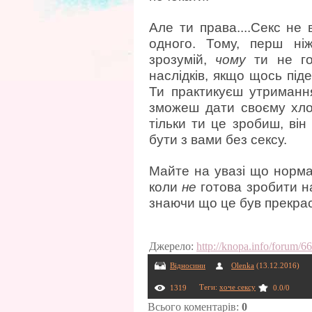
Але ти права....Секс не
одного. Тому, перш ні
зрозумій,
чому
ти не гот
наслідків, якщо щось під
Ти практикуєш утримання
зможеш дати своєму хлопц
тільки ти це зробиш, він
бути з вами без сексу.
Майте на увазі що норма
коли
не
готова зробити на
знаючи що це був прекра
Джерело
:
http://knopa.info/forum/6
Відносини
Olenka
(13.12.2016)
Теги
:
хоче сексу
1319
0.0
/
0
Всього коментарів
:
0