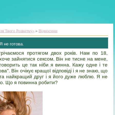
ля Твого Розвитку»
»
Відносини
Я не готова.
трічаємося протягом двох років. Нам по 18,
хоче зайнятися сексом. Він не тисне на мене,
оворить це так ніби я винна. Кажу одне і те
ва". Він очікує кращої відповіді і я не знаю, що
 та найкращий друг і я його дуже люблю. Я не
ло. Що я повинна робити?