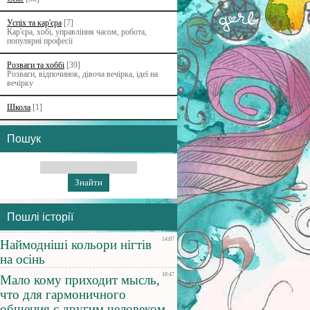
Успіх та кар'єра
[7]
Кар'єра, хобі, управління часом, робота,
популярні професії
Розваги та хоббі
[39]
Розваги, відпочинок, дівоча вечірка, ідеї на
вечірку
Школа
[1]
Пошук
Пошлі історії