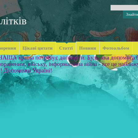
літків
ворення
Цікаві цитати
Статті
Новини
Фотоальбом
 НАША країна потребує допомоги. Будь-яка допомога б
ораненим, війську, інформаційна війна - все це наближ
м! Допоможи Україні!