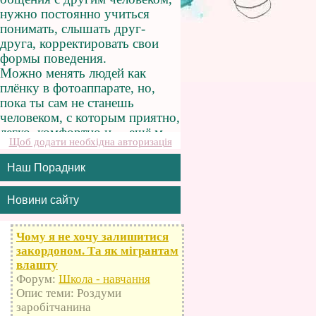
Щоб додати необхідна авторизація
Наш Порадник
Новини сайту
Чому я не хочу залишитися
закордоном. Та як мігрантам
влашту
Форум:
Школа - навчання
Опис теми: Роздуми
заробітчанина