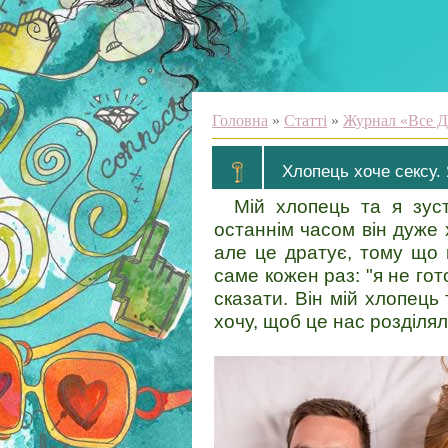
Головна
»
Статті
»
Журнал «Все Д
Хлопець хоче сексу. 
Мій хлопець та я зус
останнім часом він дуже 
але це дратує, тому що г
саме кожен раз: "я не гото
сказати. Він мій хлопець
хочу, щоб це нас розділя