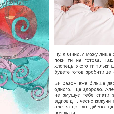
Ну, дівчино, я можу лише
поки ти не готова. Так
хлопець, якого ти тільки 
будете готові зробити це
Ви разом вже більше дво
одного, і це здорово. Ал
не змушує тебе спати з
відповіді" , чесно кажучи
але якщо він дійсно ці
почекати.