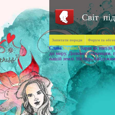
Світ під
Запитати поради
Форум та обго
Слава
Україні!
Зараз як ніколи
до миру. Допомога біженцям, п
нашій землі. Не будь байдужи