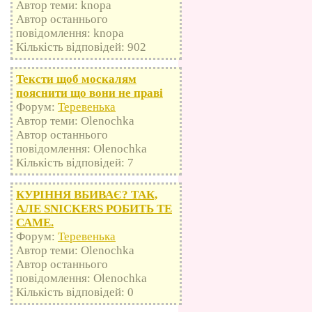
Автор теми: knopa
Автор останнього
повідомлення: knopa
Кількість відповідей: 902
Тексти щоб москалям
пояснити що вони не праві
Форум:
Теревенька
Автор теми: Olenochka
Автор останнього
повідомлення: Olenochka
Кількість відповідей: 7
КУРІННЯ ВБИВАЄ? ТАК,
АЛЕ SNICKERS РОБИТЬ ТЕ
САМЕ.
Форум:
Теревенька
Автор теми: Olenochka
Автор останнього
повідомлення: Olenochka
Кількість відповідей: 0