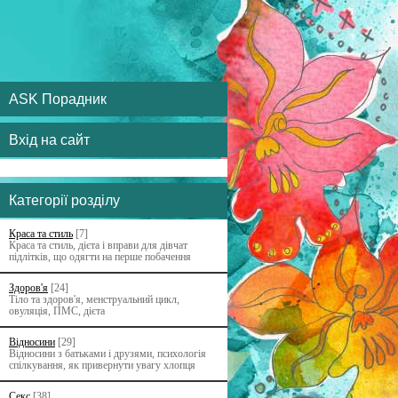
ASK Порадник
Вхід на сайт
Категорії розділу
Краса та стиль
[7]
Краса та стиль, дієта і вправи для дівчат
підлітків, що одягти на перше побачення
Здоров'я
[24]
Тіло та здоров'я, менструальний цикл,
овуляція, ПМС, дієта
Відносини
[29]
Відносини з батьками i друзями, психологія
спілкування, як привернути увагу хлопця
Секс
[38]