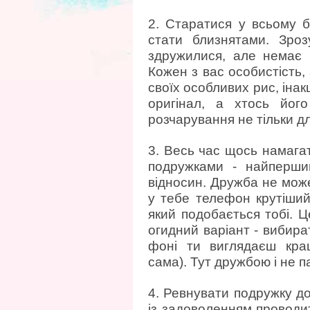
2. Старатися у всьому б
стати близнятами. Зроз
здружилися, але немає 
Кожен з вас особистість,
своїх особливих рис, інак
оригінал, а хтось йог
розчарування не тільки дл
3. Весь час щось намагат
подружками - найперший
відносин. Дружба не може
у тебе телефон крутіший,
який подобається тобі. Ц
огидний варіант - вибира
фоні ти виглядаєш кращ
сама). Тут дружбою і не п
4. Ревнувати подружку до
із задоволенням проводи