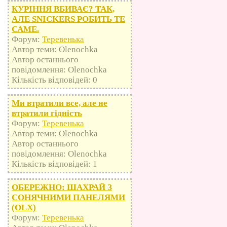
КУРІННЯ ВБИВАЄ? ТАК,
АЛЕ SNICKERS РОБИТЬ ТЕ
САМЕ.
Форум:
Теревенька
Автор теми: Olenochka
Автор останнього
повідомлення: Olenochka
Кількість відповідей: 0
Ми втратили все, але не
втратили гідність
Форум:
Теревенька
Автор теми: Olenochka
Автор останнього
повідомлення: Olenochka
Кількість відповідей: 1
ОБЕРЕЖНО: ШАХРАЙ З
СОНЯЧНИМИ ПАНЕЛЯМИ
(OLX)
Форум:
Теревенька