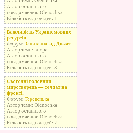
Автор теми: Olenochka
Автор останнього
повідомлення: Olenochka
Кількість відповідей: 1
Важливість Україномовних
ресурсів.
Форум:
Запитання від Дівчат
Автор теми: knopa
Автор останнього
повідомлення: Olenochka
Кількість відповідей: 8
Сьогодні головний
миротворець — солдат на
фронті.
Форум:
Теревенька
Автор теми: Olenochka
Автор останнього
повідомлення: Olenochka
Кількість відповідей: 2