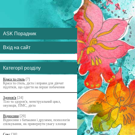
ASK Порадник
Вхід на сайт
Категорії розділу
Краса та стиль
[7]
Краса та стиль, дієта і вправи для дівчат
підлітків, що одягти на перше побачення
Здоров'я
[24]
Тіло та здоров'я, менструальний цикл,
овуляція, ПМС, дієта
Відносини
[29]
Відносини з батьками i друзями, психологія
спілкування, як привернути увагу хлопця
Секс
[38]