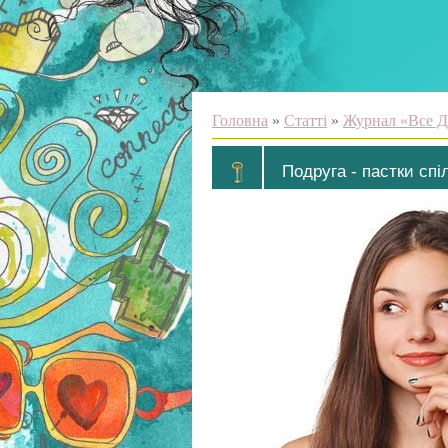
Головна
»
Статті
»
Журнал «Все Д
Подруга - пастки спі