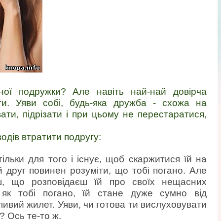
ної подружки? Але навіть най-най довірча
и. Уяви собі, будь-яка дружба - схожа на
ати, підрізати і при цьому не перестаратися,
одів втратити подругу:
ільки для того і існує, щоб скаржитися їй на
й друг повинен розуміти, що тобі погано. Але
ш, що розповідаєш їй про своїх нещасних
 як тобі погано, їй стане дуже сумно від
ливий жилет. Уяви, чи готова ти вислуховувати
? Ось те-то ж.