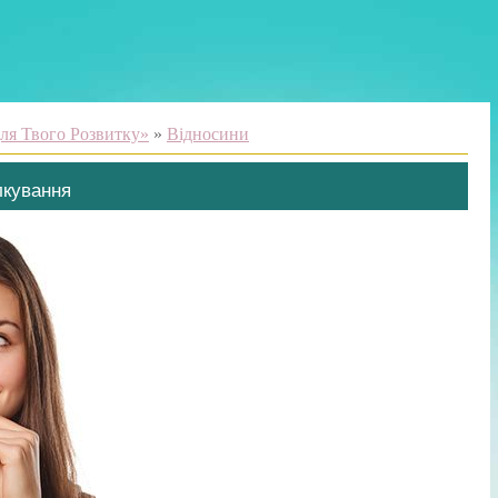
ля Твого Розвитку»
»
Відносини
лкування