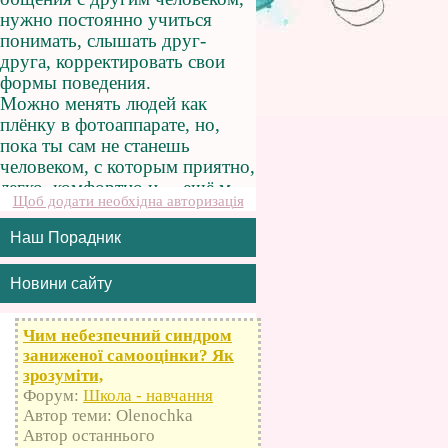
Щоб додати необхідна авторизація
Наш Порадник
Новини сайту
Чим небезпечний синдром
заниженої самооцінки? Як
зрозуміти,
Форум:
Школа - навчання
Автор теми: Olenochka
Автор останнього