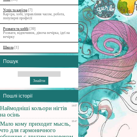
Успіх та кар'єра
[7]
Кар'єра, хобі, управління часом, робота,
популярні професії
Розваги та хоббі
[39]
Розваги, відпочинок, дівоча вечірка, ідеї на
вечірку
Школа
[1]
Пошук
Пошлі історії