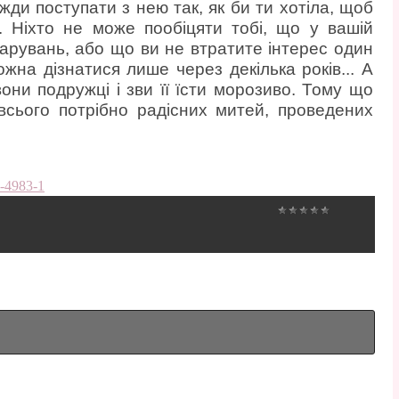
жди поступати з нею так, як би ти хотіла, щоб
. Ніхто не може пообіцяти тобі, що у вашій
арувань, або що ви не втратите інтерес один
жна дізнатися лише через декілька років... А
вони подружці і зви її їсти морозиво. Тому що
 всього потрібно радісних митей, проведених
9-4983-1