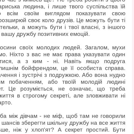
ариська людина, і лише твого суспільства їй
о всім своїм виглядом показувати свою
озширюй своє коло друзів. Це можуть бути ті
тельки, а можуть бути і твої власні, з іншого
 у вашу дружбу позитивних емоцій.
дносини своїх молодих людей. Загалом, мухи
мо. Ніхто з вас не має права указувати один
атися, а з ким - ні. Навіть якщо подруга
олишнім бойфрендом, це її особиста справа.
ення і зустрічі з подружкою. Або вона нудно
им побаченням, або твоїй молодій людині
т. Це розуміється, не означає, що треба
иття в строгому секреті, але зловживати ні
арто.
ба між дівчам - не міф, щоб там не говорили
 шансів зберегти шкільну дружбу на все життя
ьше, ніж у хлоп'ят? А секрет простий. Бути