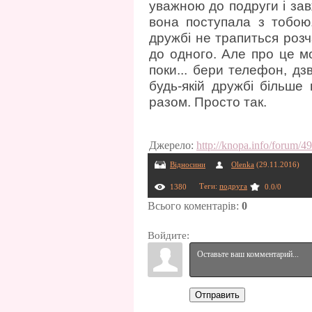
уважною до подруги і зав
вона поступала з тобою
дружбі не трапиться розч
до одного. Але про це мо
поки... бери телефон, дз
будь-якій дружбі більше
разом. Просто так.
Джерело
:
http://knopa.info/forum/4
Відносини
Olenka
(29.11.2016)
Теги
:
подруга
1380
0.0
/
0
Всього коментарів
:
0
Войдите:
Отправить