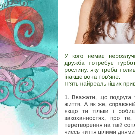
У кого немає нерозлуч
дружба потребує турбот
рослину, яку треба полив
інакше вона пов'яне.
П'ять найреальніших прив
1. Вважати, що подруга т
життя. А як же, справжні
якщо ти тільки і роби
закоханностях, про те,
перетворення на твій соп
чиєсь ниття цілими днями