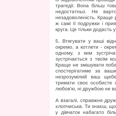
трагедії. Вона більш тов
недостатньо. Не варт
незадоволеність. Краще р
ж самі її подружки і прия
круга. Це тільки додасть
5. Втягувати у ваші ві
окремо, а котлети - окре
одному, з ким зустріч
зустрічається з твоїм к
Краще не змішувати побач
спостерігатиме за ваш
незрозумілий ваш щебе
тримати своє особисте ж
любов'ю, ні дружбою не в
А взагалі, справжня друж
хлопчиська. Ти знаєш, що
у дівчаток набагато біл