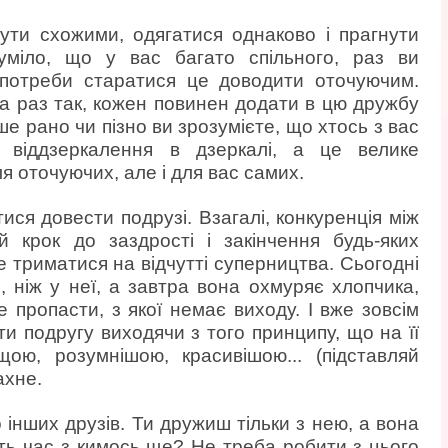
ути схожими, одягатися однаково і прагнути
уміло, що у вас багато спільного, раз ви
потреби старатися це доводити оточуючим.
 а раз так, кожен повинен додати в цю дружбу
ше рано чи пізно ви зрозумієте, що хтось з вас
о віддзеркалення в дзеркалі, а це велике
я оточуючих, але і для вас самих.
ися довести подрузі. Взагалі, конкуренція між
 крок до заздрості і закінчення будь-яких
 триматися на відчутті суперництва. Сьогодні
 ніж у неї, а завтра вона охмуряє хлопчика,
е пропасти, з якої немає виходу. І вже зовсім
ти подругу виходячи з того принципу, що на її
ою, розумнішою, красивішою... (підставляй
ахне.
 інших друзів. Ти дружиш тільки з нею, а вона
ть час з кимось ще? Не треба робити з цього