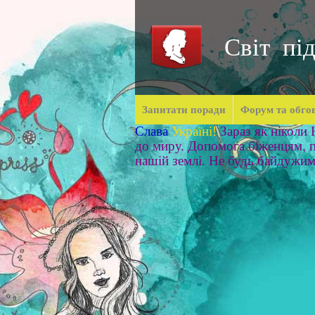
Світ під
Запитати поради
Форум та обго
Слава
Україні!
Зараз як ніколи
до миру. Допомога біженцям, п
нашій землі. Не будь байдужи