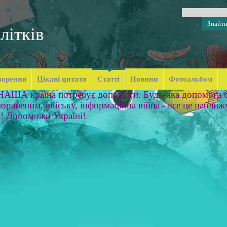
літків
ворення
Цікаві цитати
Статті
Новини
Фотоальбом
 НАША країна потребує допомоги. Будь-яка допомога б
ораненим, війську, інформаційна війна - все це наближ
м! Допоможи Україні!