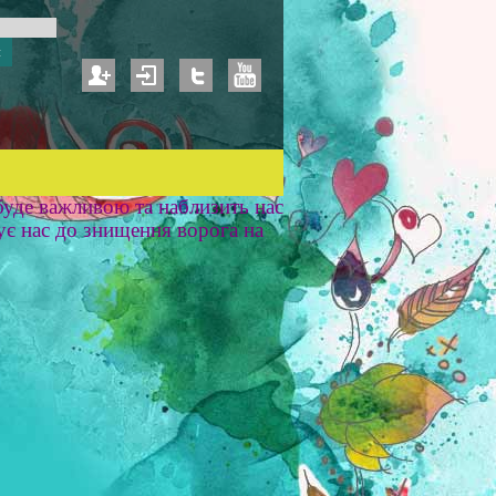
уде важливою та наблизить нас
ує нас до знищення ворога на