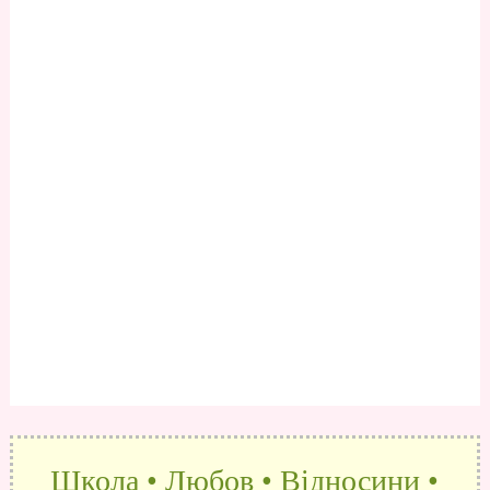
Школа • Любов • Відносини •