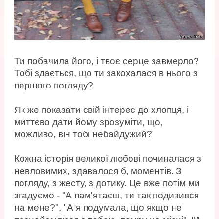
Ти побачила його, і твоє серце завмерло?
Тобі здається, що ти закохалася в нього з
першого погляду?
Як же показати свій інтерес до хлопця, і
миттєво дати йому зрозуміти, що,
можливо, він тобі небайдужий?
Кожна історія великої любові починалася з
невловимих, здавалося б, моментів. З
погляду, з жесту, з дотику. Це вже потім ми
згадуємо - "А пам'ятаєш, ти так подивився
на мене?", "А я подумала, що якщо не