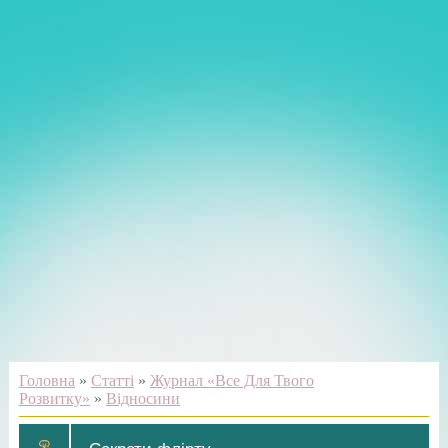
Головна
»
Статті
»
Журнал «Все Для Твого
Розвитку»
»
Відносини