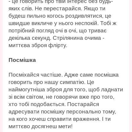
- це говорить про твій інтерес без будь-
яких слів. Не перестарайся. Якщо ти
будеш пильно когось роздивлятися, це
швидше викличе у нього неспокій. Тобі ж
потрібний погляд очі в очі, що триває
декілька секунд. Стрілянина очима -
миттєва зброя флірту.
Посмішка
Посміхайся частіше. Адже саме посмішка
говорить про нашу симпатію. Це
наймогутніша зброя для того, щоб ладнати
зі всім світом, не говорячи вже про того,
хто тобі подобається. Постарайся
адресувати посмішку персонально тому,
на кого хочеш справити враження. І ти
миттєво досягнеш мети!