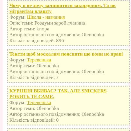
Чому я не хочу залишитися закордоном. Та як
мігрантам влашту
Форум:
Школа - навчання
Опис теми: Роздуми заробітчанина
Автор теми: knopa
Автор останнього повідомлення: Olenochka
Кількість відповідей: 896
Тексти щоб москалям пояснити що вони не праві
Форум:
Теревенька
Автор теми: Olenochka
Автор останнього повідомлення: Olenochka
Кількість відповідей: 7
КУРІННЯ ВБИВАЄ? ТАК, АЛЕ SNICKERS
РОБИТЬ ТЕ САМЕ.
Форум:
Теревенька
Автор теми: Olenochka
Автор останнього повідомлення: Olenochka
Кількість відповідей: 0