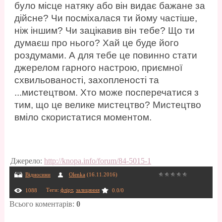
було місце натяку або він видає бажане за
дійсне? Чи посміхалася ти йому частіше,
ніж іншим? Чи зацікавив він тебе? Що ти
думаєш про нього? Хай це буде його
роздумами. А для тебе це повинно стати
джерелом гарного настрою, приємної
схвильованості, захопленості та
...мистецтвом. Хто може посперечатися з
тим, що це велике мистецтво? Мистецтво
вміло скористатися моментом.
Джерело
:
http://knopa.info/forum/84-5015-1
Відносини
Olenka
(16.11.2016)
Теги
:
флірт
,
залицяння
1088
0.0
/
0
Всього коментарів
:
0