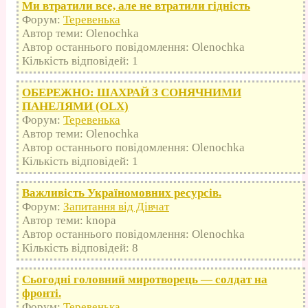
Ми втратили все, але не втратили гідність
Форум:
Теревенька
Автор теми: Olenochka
Автор останнього повідомлення: Olenochka
Кількість відповідей: 1
ОБЕРЕЖНО: ШАХРАЙ З СОНЯЧНИМИ
ПАНЕЛЯМИ (OLX)
Форум:
Теревенька
Автор теми: Olenochka
Автор останнього повідомлення: Olenochka
Кількість відповідей: 1
Важливість Україномовних ресурсів.
Форум:
Запитання від Дівчат
Автор теми: knopa
Автор останнього повідомлення: Olenochka
Кількість відповідей: 8
Сьогодні головний миротворець — солдат на
фронті.
Форум:
Теревенька