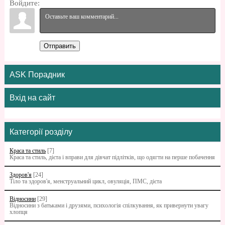
Войдите:
Отправить
ASK Порадник
Вхід на сайт
Категорії розділу
Краса та стиль
[7]
Краса та стиль, дієта і вправи для дівчат підлітків, що одягти на перше побачення
Здоров'я
[24]
Тіло та здоров'я, менструальний цикл, овуляція, ПМС, дієта
Відносини
[29]
Відносини з батьками i друзями, психологія спілкування, як привернути увагу
хлопця