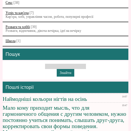
Секс
[38]
Успіх та кар'єра
[7]
Кар'єра, хобі, управління часом, робота, популярні професії
Розваги та хоббі
[39]
Розваги, відпочинок, дівоча вечірка, ідеї на вечірку
Школа
[1]
Пошук
Пошлі історії