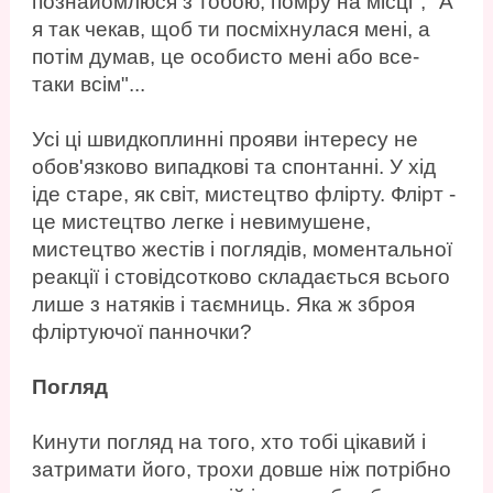
познайомлюся з тобою, помру на місці", "А
я так чекав, щоб ти посміхнулася мені, а
потім думав, це особисто мені або все-
таки всім"...
Усі ці швидкоплинні прояви інтересу не
обов'язково випадкові та спонтанні. У хід
іде старе, як світ, мистецтво флірту. Флірт -
це мистецтво легке і невимушене,
мистецтво жестів і поглядів, моментальної
реакції і стовідсотково складається всього
лише з натяків і таємниць. Яка ж зброя
фліртуючої панночки?
Погляд
Кинути погляд на того, хто тобі цікавий і
затримати його, трохи довше ніж потрібно