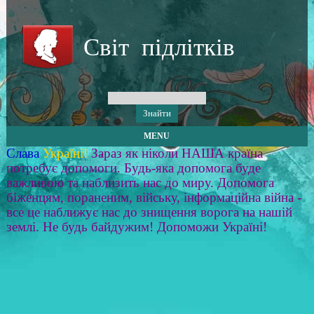
Світ підлітків
MENU
Слава
Україні!
Зараз як ніколи НАША країна
потребує допомоги. Будь-яка допомога буде
важливою та наблизить нас до миру. Допомога
біженцям, пораненим, війську, інформаційна війна -
все це наближує нас до знищення ворога на нашій
землі. Не будь байдужим! Допоможи Україні!