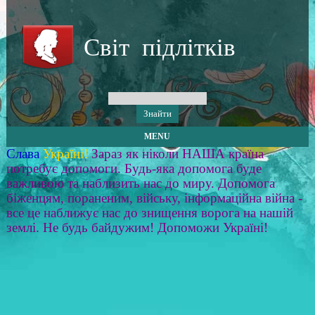
Світ підлітків
MENU
Слава
Україні!
Зараз як ніколи НАША країна
потребує допомоги. Будь-яка допомога буде
важливою та наблизить нас до миру. Допомога
біженцям, пораненим, війську, інформаційна війна -
все це наближує нас до знищення ворога на нашій
землі. Не будь байдужим! Допоможи Україні!