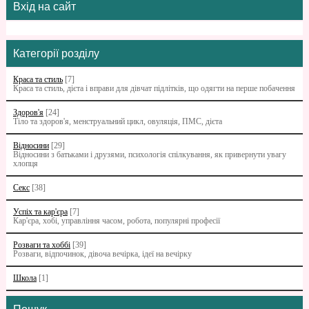
Вхід на сайт
Категорії розділу
Краса та стиль
[7]
Краса та стиль, дієта і вправи для дівчат підлітків, що одягти на перше побачення
Здоров'я
[24]
Тіло та здоров'я, менструальний цикл, овуляція, ПМС, дієта
Відносини
[29]
Відносини з батьками i друзями, психологія спілкування, як привернути увагу
хлопця
Секс
[38]
Успіх та кар'єра
[7]
Кар'єра, хобі, управління часом, робота, популярні професії
Розваги та хоббі
[39]
Розваги, відпочинок, дівоча вечірка, ідеї на вечірку
Школа
[1]