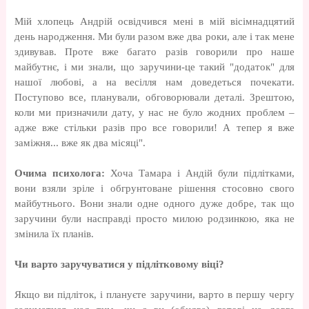
Мій хлопець Андрій освідчився мені в мій вісімнадцятий
день народження. Ми були разом вже два роки, але і так мене
здивував. Проте вже багато разів говорили про наше
майбутнє, і ми знали, що заручини-це такий "додаток" для
нашої любові, а на весілля нам доведеться почекати.
Поступово все, планували, обговорювали деталі. Зрештою,
коли ми призначили дату, у нас не було жодних проблем –
адже вже стільки разів про все говорили! А тепер я вже
заміжня... вже як два місяці".
Очима психолога:
Хоча Тамара і Андій були підлітками,
вони взяли зріле і обгрунтоване рішення стосовно свого
майбутнього. Вони знали одне одного дуже добре, так що
заручини були насправді просто милою родзинкою, яка не
змінила їх планів.
Чи варто заручуватися у підлітковому віці?
Якщо ви підліток, і плануєте заручини, варто в першу чергу