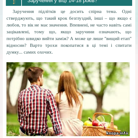
Заручення у віці 14-18 років?
Заручення підлітків це досить спірна тема. Одні
стверджують, що такий крок безглуздий, інші – що якщо є
любов, то вік не має значення. Впевнені, не часто навіть самі
зацікавлені, тому що, якщо заручини означають, що
потрібно швидко вийти заміж? А може це лише "вищий етап"
відносин? Варто трохи покопатися в ці темі і спитати
думку... самих охочих.