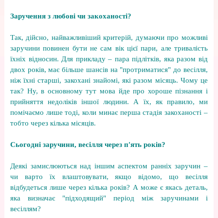
Заручення з любові чи закоханості?
Так, дійсно, найважливіший критерій, думаючи про можливі
заручини повинен бути не сам вік цієї пари, але тривалість
їхніх відносин. Для прикладу – пара підлітків, яка разом від
двох років, має більше шансів на "протриматися" до весілля,
ніж їхні старші, закохані знайомі, які разом місяць. Чому це
так? Ну, в основному тут мова йде про хороше пізнання і
прийняття недоліків іншої людини. А їх, як правило, ми
помічаємо лише тоді, коли минає перша стадія закоханості –
тобто через кілька місяців.
Сьогодні заручини, весілля через п'ять років?
Деякі замислюються над іншим аспектом ранніх заручин –
чи варто їх влаштовувати, якщо відомо, що весілля
відбудеться лише через кілька років? А може є якась деталь,
яка визначає "підходящий" період між заручинами і
весіллям?