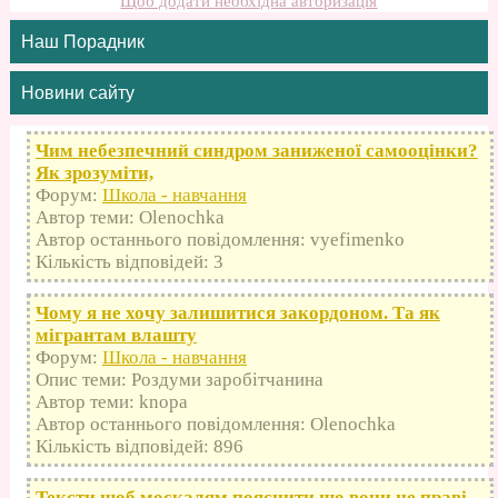
Щоб додати необхідна авторизація
Наш Порадник
Новини сайту
Чим небезпечний синдром заниженої самооцінки?
Як зрозуміти,
Форум:
Школа - навчання
Автор теми: Olenochka
Автор останнього повідомлення: vyefimenko
Кількість відповідей: 3
Чому я не хочу залишитися закордоном. Та як
мігрантам влашту
Форум:
Школа - навчання
Опис теми: Роздуми заробітчанина
Автор теми: knopa
Автор останнього повідомлення: Olenochka
Кількість відповідей: 896
Тексти щоб москалям пояснити що вони не праві