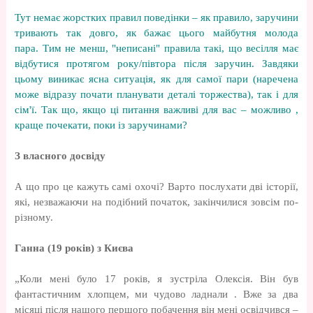
Тут немає жорстких правил поведінки – як правило, заручини
тривають так довго, як бажає цього майбутня молода
пара. Тим не менш, "неписані" правила такі, що весілля має
відбутися протягом року/півтора після заручин. Завдяки
цьому виникає ясна ситуація, як для самої пари (наречена
може відразу почати планувати деталі торжества), так і для
сім'ї. Так що, якщо ці питання важливі для вас – можливо ,
краще почекати, поки із заручинами?
З власного досвіду
А що про це кажуть самі охочі? Варто послухати дві історії,
які, незважаючи на подібний початок, закінчилися зовсім по-
різному.
Ганна (19 років) з Києва
„Коли мені було 17 років, я зустріла Олексія. Він був
фантастичним хлопцем, ми чудово ладнали . Вже за два
місяці після нашого першого побачення він мені освідчився –