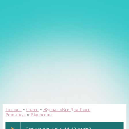
Головна
»
Статті
»
Журнал «Все Для Твого
Розвитку»
»
Відносини