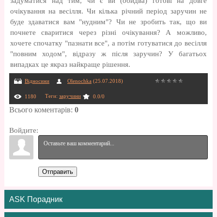
задуматися над тим, чи є ви (обидва) готові на довге
очікування на весілля. Чи кілька річний період заручин не
буде здаватися вам "нудним"? Чи не зробить так, що ви
почнете сваритися через різні очікування? А можливо,
хочете спочатку "пазнати все", а потім готуватися до весілля
"повним ходом", відразу ж після заручин? У багатьох
випадках це якраз найкраще рішення.
Відносини
Olenochka
(25.07.2018)
Теги
:
заручини
1180
0.0
/
0
Всього коментарів
:
0
Войдите:
Отправить
ASK Порадник