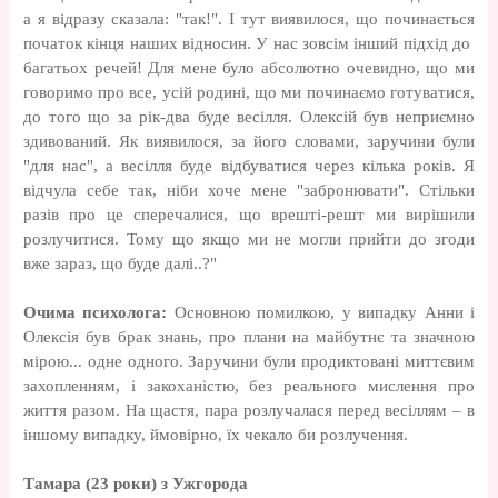
а я відразу сказала: "так!". І тут виявилося, що починається
початок кінця наших відносин. У нас зовсім інший підхід до
багатьох речей! Для мене було абсолютно очевидно, що ми
говоримо про все, усій родині, що ми починаємо готуватися,
до того що за рік-два буде весілля. Олексій був неприємно
здивований. Як виявилося, за його словами, заручини були
"для нас", а весілля буде відбуватися через кілька років. Я
відчула себе так, ніби хоче мене "забронювати". Стільки
разів про це сперечалися, що врешті-решт ми вирішили
розлучитися. Тому що якщо ми не могли прийти до згоди
вже зараз, що буде далі..?"
Очима психолога:
Основною помилкою, у випадку Анни і
Олексія був брак знань, про плани на майбутнє та значною
мірою... одне одного. Заручини були продиктовані миттєвим
захопленням, і закоханістю, без реального мислення про
життя разом. На щастя, пара розлучалася перед весіллям – в
іншому випадку, ймовірно, їх чекало би розлучення.
Тамара (23 роки) з Ужгорода