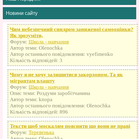
Новини сайту
Чим небезпечний синдром заниженої самооцінки?
Як зрозуміти,
Форум:
Школа - навчання
Автор теми: Olenochka
Автор останнього повідомлення: vyefimenko
Кількість відповідей: 3
Чому я не хочу залишитися закордоном. Та як
мігрантам влашту
Форум:
Школа - навчання
Опис теми: Роздуми заробітчанина
Автор теми: knopa
Автор останнього повідомлення: Olenochka
Кількість відповідей: 896
Тексти щоб москалям пояснити що вони не праві
Форум:
Теревенька
Автор теми: Olenochka