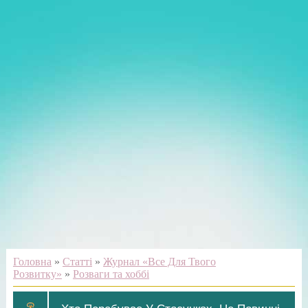
Головна
»
Статті
»
Журнал «Все Для Твого
Розвитку»
»
Розваги та хоббі