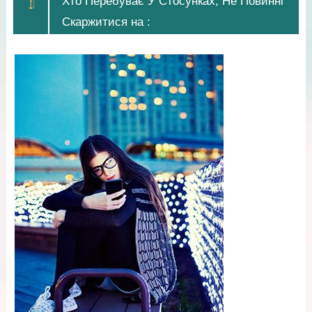
Хто Перебуває У Стосунках, Не Повинні
Скаржитися на :