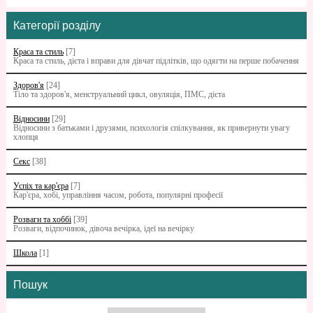
Категорії розділу
Краса та стиль
[7]
Краса та стиль, дієта і вправи для дівчат підлітків, що одягти на перше побачення
Здоров'я
[24]
Тіло та здоров'я, менструальний цикл, овуляція, ПМС, дієта
Відносини
[29]
Відносини з батьками i друзями, психологія спілкування, як привернути увагу
хлопця
Секс
[38]
Успіх та кар'єра
[7]
Кар'єра, хобі, управління часом, робота, популярні професії
Розваги та хоббі
[39]
Розваги, відпочинок, дівоча вечірка, ідеї на вечірку
Школа
[1]
Пошук