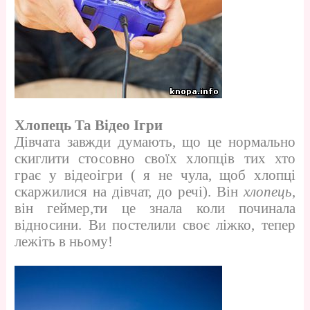
Хлопець Та Відео Ігри
Дівчата завжди думають, що це нормально
скиглити стосовно своїх хлопців тих хто
грає у відеоігри ( я не чула, щоб хлопці
скаржилися на дівчат, до речі). Він
хлопець
,
він геймер,ти це знала коли починала
відносини. Ви постелили своє ліжко, тепер
лежіть в ньому!