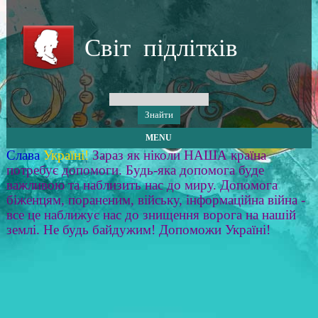
Світ підлітків
MENU
Слава
Україні!
Зараз як ніколи НАША країна
потребує допомоги. Будь-яка допомога буде
важливою та наблизить нас до миру. Допомога
біженцям, пораненим, війську, інформаційна війна -
все це наближує нас до знищення ворога на нашій
землі. Не будь байдужим! Допоможи Україні!