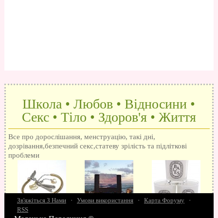
Школа • Любов • Відносини •
Секс • Тіло • Здоров'я • Життя
Все про дорослішання, менструацію, такі дні,
дозрівання,безпечний секс,статеву зрілість та підліткові
проблеми
Зв'яжіться З Нами
·
Умови використання
·
Карта Форуму
·
RSS