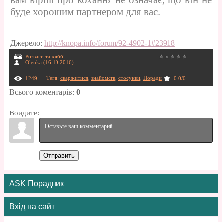
вам вірші про кохання не означає, що він не
буде хорошим партнером для вас.
Джерело
:
http://knopa.info/forum/92-4902-1#23918
Розваги та хоббі
Olenka
(16.10.2016)
Теги
:
скаржитися
,
знайомств
,
стосунки
,
Поради
1249
0.0
/
0
Всього коментарів
:
0
Войдите:
Отправить
ASK Порадник
Вхід на сайт