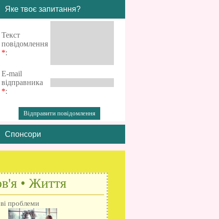
Яке твоє запитання?
Текст
повідомлення
*
:
E-mail
відправника
*
:
Спонсори
в'я • Життя
ові проблеми