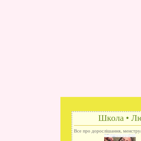
Школа • Лю
Все про дорослішання, менструац