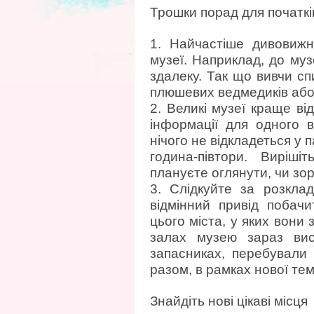
Трошки порад для початків
1. Найчастіше дивовижн
музеї. Наприклад, до муз
здалеку. Так що вивчи сп
плюшевих ведмедиків або
2. Великі музеї краще ві
інформації для одного 
нічого не відкладеться у 
година-півтори. Виріші
плануєте оглянути, чи зор
3. Слідкуйте за розклад
відмінний привід побачи
цього міста, у яких вони 
залах музею зараз вис
запасниках, перебували
разом, в рамках нової тем
Знайдіть нові цікаві місця