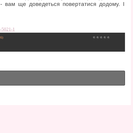
 - вам ще доведеться повертатися додому. І
6-5021-1
16)