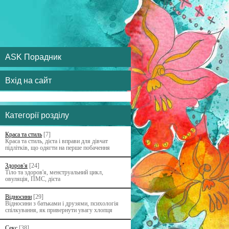
ASK Порадник
Вхід на сайт
Категорії розділу
Краса та стиль
[7]
Краса та стиль, дієта і вправи для дівчат
підлітків, що одягти на перше побачення
Здоров'я
[24]
Тіло та здоров'я, менструальний цикл,
овуляція, ПМС, дієта
Відносини
[29]
Відносини з батьками i друзями, психологія
спілкування, як привернути увагу хлопця
Секс
[38]