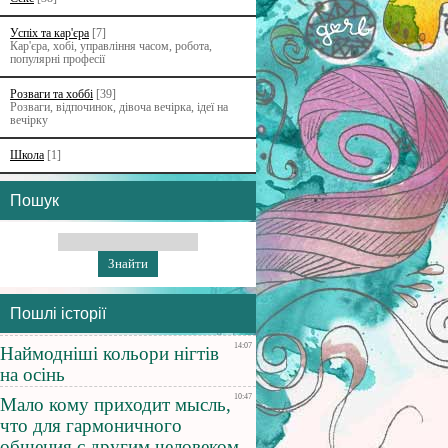
Успіх та кар'єра
[7]
Кар'єра, хобі, управління часом, робота,
популярні професії
Розваги та хоббі
[39]
Розваги, відпочинок, дівоча вечірка, ідеї на
вечірку
Школа
[1]
Пошук
Пошлі історії