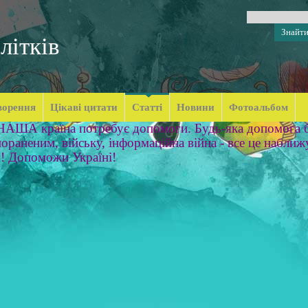
літків
ворення
Цікаві цитати
Статті
Новини
Фотоальбом
 НАША країна потребує допомоги. Будь-яка допомога б
ораненим, війську, інформаційна війна - все це наближ
м! Допоможи Україні!