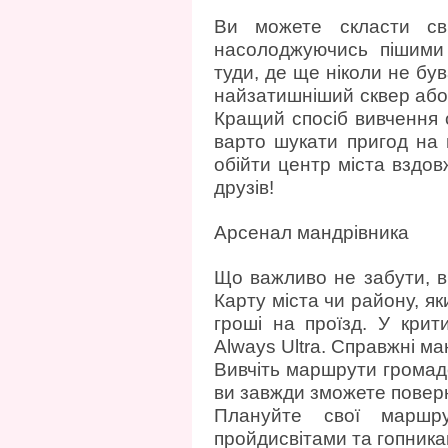
Ви можете скласти сві
насолоджуючись пішими
туди, де ще ніколи не бу
найзатишніший сквер або 
Кращий спосіб вивчення о
варто шукати пригод на 
обійти центр міста вздов
друзів!
Арсенал мандрівника
Що важливо не забути, 
Карту міста чи району, як
гроші на проїзд. У крит
Always Ultra. Справжні ма
Вивчіть маршрути громадс
ви завжди зможете поверн
Плануйте свої маршр
пройдисвітами та гопника