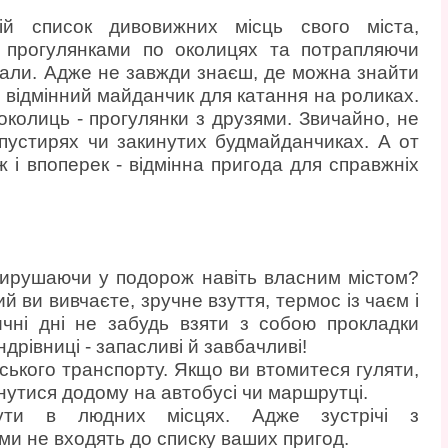
й список дивовижних місць свого міста,
 прогулянками по околицях та потрапляючи
вали. Адже не завжди знаєш, де можна знайти
відмінний майданчик для катання на роликах.
колиць - прогулянки з друзями. Звичайно, не
пустирях чи закинутих будмайданчиках. А от
ж і впоперек - відмінна пригода для справжніх
вирушаючи у подорож навіть власним містом?
ий ви вивчаєте, зручне взуття, термос із чаєм і
ичні дні не забудь взяти з собою прокладки
ндрівниці - запасливі й завбачливі!
ького транспорту. Якщо ви втомитеся гуляти,
утися додому на автобусі чи маршрутці.
ути в людних місцях. Адже зустрічі з
ми не входять до списку ваших пригод.