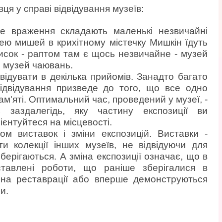
ця у справі відвідування музеїв:
е враження складають маленькі незвичайні
ею мишей в крихітному містечку Мишкін їдуть
исок - раптом там є щось незвичайне - музей
 музей чаювань.
двідувати в декілька прийомів. Занадто багато
відвідування призведе до того, що все одно
пам'яті. Оптимальний час, проведений у музеї, -
ть заздалегідь, яку частину експозиції ви
ієнтуйтеся на місцевості.
ом виставок і зміни експозицій. Виставки -
ти колекції інших музеїв, не відвідуючи для
зберігаються. А зміна експозиції означає, що в
тавлені роботи, що раніше зберігалися в
 на реставрації або вперше демонструються
и.