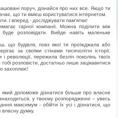
ташовані поруч, дізнайся про них все. Якщо ти
ачає, що ти вмієш користуватися інтернетом.
ти. І вперед - досліджувати пам'ятки!
имагає гарної компанії. Можна поділити між
 буде розповідати. Вийде навіть маленьке
єш, що будівля, повз якої ти проїжджала або
ерігає за своїми стінами тисячолітні історії.
 і революції, пережила безліч поколінь твоїх
о тобі розповісти, достатньо лише зацікавитися
но захоплює!
, який допоможе дізнатися більше про власне
н знаходиться, у твоєму розпорядженні – увесь
ання максимум - обійти їх усі і дізнатися, що
 власну думку.