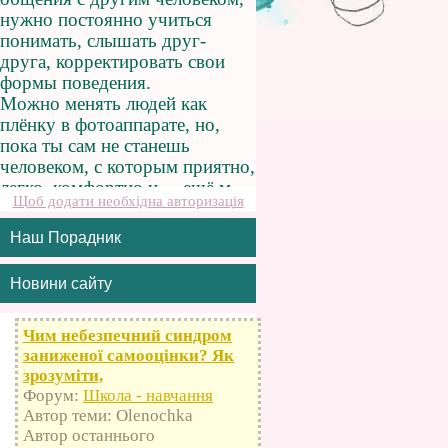
Щоб додати необхідна авторизація
Наш Порадник
Новини сайту
Чим небезпечний синдром
заниженої самооцінки? Як
зрозуміти,
Форум:
Школа - навчання
Автор теми: Olenochka
Автор останнього