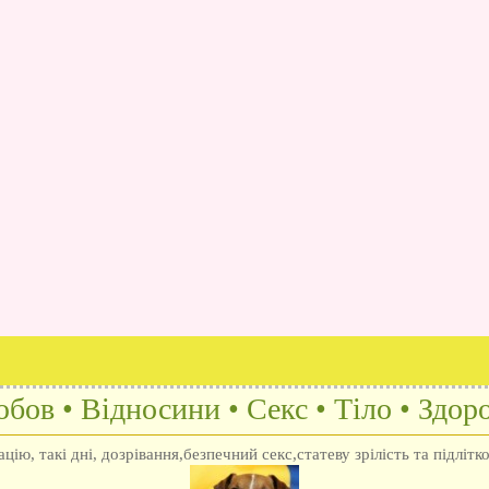
бов • Відносини • Секс • Тіло • Здоро
ію, такі дні, дозрівання,безпечний секс,статеву зрілість та підлітк