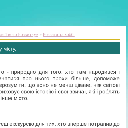
ля Твого Розвитку»
»
Розваги та хоббі
 місту.
то - природно для того, хто там народився і
ізнатися про нього трохи більше, допоможе
 зрозуміти, що воно не менш цікаве, ніж світові
иховує свою історію і свої звичаї, які і роблять
інше місто.
уєш екскурсію для тих, хто вперше потрапив до