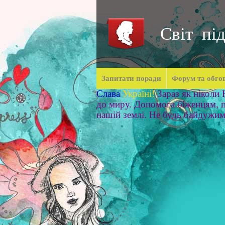
Світ під
Запитати поради
Форум та обго
Слава
Україні!
Зараз як ніколи
до миру. Допомога біженцям, п
нашій землі. Не будь байдужи