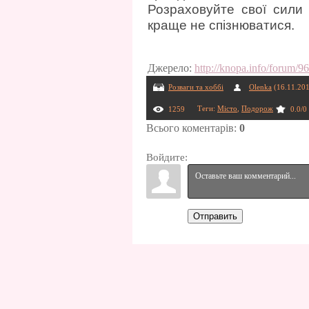
Розраховуйте свої сили
краще не спізнюватися.
Джерело
:
http://knopa.info/forum/9
Розваги та хоббі
Olenka
(16.11.20
Теги
:
Місто
,
Подорож
1259
0.0
/
0
Всього коментарів
:
0
Войдите:
Отправить