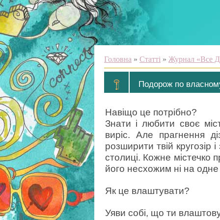
Головна
»
Статті
»
Журнал «Все Д
Подорож по власному
Навіщо це потрібно?
Знати і любити своє міс
виріс. Але прагнення д
розширити твій кругозір і
столиці. Кожне містечко пр
його несхожим ні на одне 
Як це влаштувати?
Уяви собі, що ти влаштов