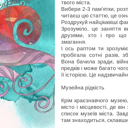
твого міста.
Вибери 2-3 пам'ятки, роз
читаєш цю статтю, це озн
Роздрукуй найцікавіші фак
Зрозуміло, це заняття в
друзями, хто і про що
змагання.
І ось раптом ти зрозумі
пробігала сотні разів, зб
Вона бачила зради, війни
предків і може багато чог
її історією. Це надзвичай
Музейна рідкість
Крім краєзнавчого музею
місто і місцевості, де ві
список музеїв міста. Завд
там знаходиться, склавши