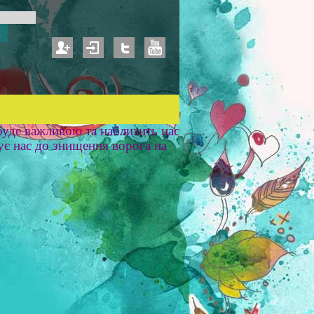
уде важливою та наблизить нас
ує нас до знищення ворога на