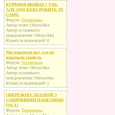
КУРІННЯ ВБИВАЄ? ТАК,
АЛЕ SNICKERS РОБИТЬ ТЕ
САМЕ.
Форум:
Теревенька
Автор теми: Olenochka
Автор останнього
повідомлення: Olenochka
Кількість відповідей: 0
Ми втратили все, але не
втратили гідність
Форум:
Теревенька
Автор теми: Olenochka
Автор останнього
повідомлення: Olenochka
Кількість відповідей: 1
ОБЕРЕЖНО: ШАХРАЙ З
СОНЯЧНИМИ ПАНЕЛЯМИ
(OLX)
Форум:
Теревенька