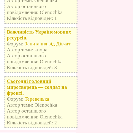
Автор теми: Olenochka
Автор останнього
повідомлення: Olenochka
Кількість відповідей: 1
Важливість Україномовних
ресурсів.
Форум:
Запитання від Дівчат
Автор теми: knopa
Автор останнього
повідомлення: Olenochka
Кількість відповідей: 8
Сьогодні головний
миротворець — солдат на
фронті.
Форум:
Теревенька
Автор теми: Olenochka
Автор останнього
повідомлення: Olenochka
Кількість відповідей: 2