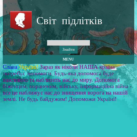
Світ підлітків
MENU
Слава
Україні!
Зараз як ніколи НАША країна
потребує допомоги. Будь-яка допомога буде
важливою та наблизить нас до миру. Допомога
біженцям, пораненим, війську, інформаційна війна -
все це наближує нас до знищення ворога на нашій
землі. Не будь байдужим! Допоможи Україні!