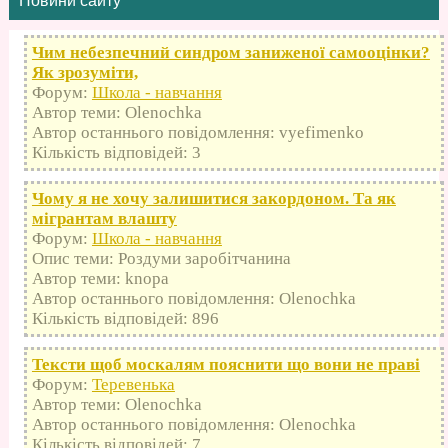
Новини сайту
Чим небезпечний синдром заниженої самооцінки?
Як зрозуміти,
Форум:
Школа - навчання
Автор теми: Olenochka
Автор останнього повідомлення: vyefimenko
Кількість відповідей: 3
Чому я не хочу залишитися закордоном. Та як
мігрантам влашту
Форум:
Школа - навчання
Опис теми: Роздуми заробітчанина
Автор теми: knopa
Автор останнього повідомлення: Olenochka
Кількість відповідей: 896
Тексти щоб москалям пояснити що вони не праві
Форум:
Теревенька
Автор теми: Olenochka
Автор останнього повідомлення: Olenochka
Кількість відповідей: 7