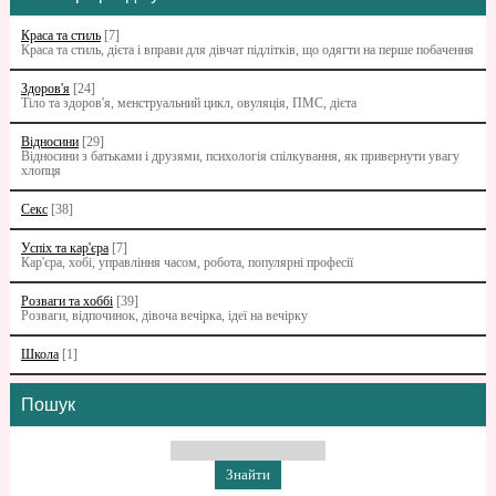
Краса та стиль
[7]
Краса та стиль, дієта і вправи для дівчат підлітків, що одягти на перше побачення
Здоров'я
[24]
Тіло та здоров'я, менструальний цикл, овуляція, ПМС, дієта
Відносини
[29]
Відносини з батьками i друзями, психологія спілкування, як привернути увагу
хлопця
Секс
[38]
Успіх та кар'єра
[7]
Кар'єра, хобі, управління часом, робота, популярні професії
Розваги та хоббі
[39]
Розваги, відпочинок, дівоча вечірка, ідеї на вечірку
Школа
[1]
Пошук