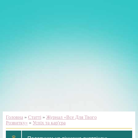
Головна
»
Статті
»
Журнал «Все Для Твого
Розвитку»
»
Успіх та кар'єра