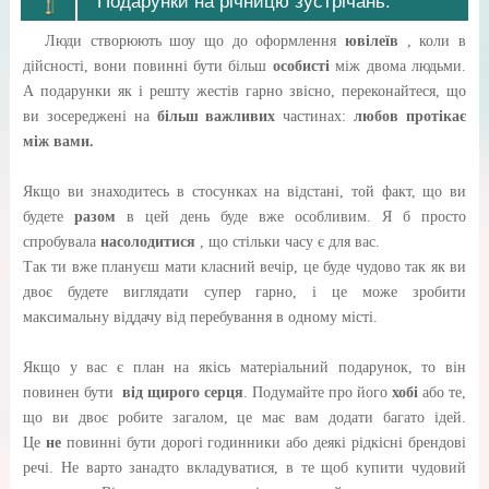
Подарунки на річницю зустрічань.
Люди створюють шоу що до оформлення
ювілеїв
, коли в
дійсності, вони повинні бути більш
особисті
між двома людьми.
А подарунки як і решту жестів гарно звісно, переконайтеся, що
ви зосереджені на
більш важливих
частинах:
любов протікає
між вами.
Якщо ви знаходитесь в стосунках на відстані, той факт, що ви
будете
разом
в цей день буде вже особливим. Я б просто
спробувала
насолодитися
, що стільки часу є для вас.
Так ти вже плануєш мати класний вечір, це буде чудово так як ви
двоє будете виглядати супер гарно, і це може зробити
максимальну віддачу від перебування в одному місті.
Якщо у вас є план на якісь матеріальний подарунок, то він
повинен бути
від щирого серця
. Подумайте про його
хобі
або те,
що ви двоє робите загалом, це має вам додати багато ідей.
Це
не
повинні бути дорогі годинники або деякі рідкісні брендові
речі. Не варто занадто вкладуватися, в те щоб купити чудовий