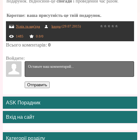
подарунок. Відносини-це
спогади
і проведений час разом.
Коротше: ваша присутність-це твій подарунок.
Успіх та кар'єра
knopa
(29.07.2015)
1485
0.0
/
0
Всього коментарів
:
0
Войдите:
Отправить
ASK Порадник
Вхід на сайт
Категорії розділу