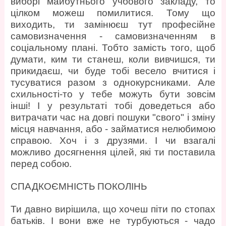
виборі майбутнього учбового закладу, то
цілком можеш помилитися. Тому що
виходить, ти замінюєш тут професійне
самовизначення - самовизначенням в
соціальному плані. Тобто замість того, щоб
думати, ким ти станеш, коли вивчишся, ти
прикидаєш, чи буде тобі весело вчитися і
тусуватися разом з однокурсниками. Але
схильності-то у тебе можуть бути зовсім
інші! І у результаті тобі доведеться або
витрачати час на довгі пошуки "свого" і зміну
місця навчання, або - займатися нелюбимою
справою. Хоч і з друзями. І чи взагалі
можливо досягнення цілей, які ти поставила
перед собою.
СПАДКОЄМНІСТЬ ПОКОЛІНЬ
Ти давно вирішила, що хочеш піти по стопах
батьків. І вони вже не турбуються - чадо