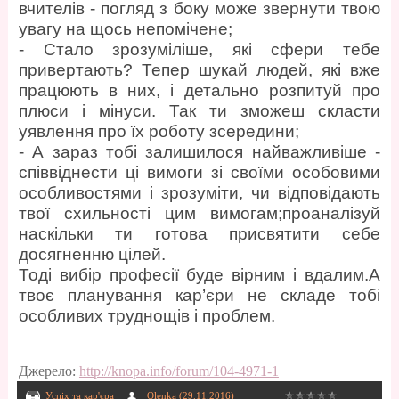
вчителів - погляд з боку може звернути твою
увагу на щось непомічене;
- Стало зрозуміліше, які сфери тебе
привертають? Тепер шукай людей, які вже
працюють в них, і детально розпитуй про
плюси і мінуси. Так ти зможеш скласти
уявлення про їх роботу зсередини;
- А зараз тобі залишилося найважливіше -
співвіднести ці вимоги зі своїми особовими
особливостями і зрозуміти, чи відповідають
твої схильності цим вимогам;проаналізуй
наскільки ти готова присвятити себе
досягненню цілей.
Тоді вибір професії буде вірним і вдалим.А
твоє планування кар’єри не складе тобі
особливих труднощів і проблем.
Джерело
:
http://knopa.info/forum/104-4971-1
Успіх та кар'єра
Olenka
(29.11.2016)