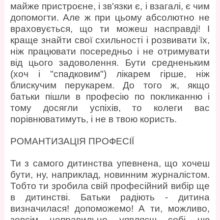
майже пристроєне, і зв'язки є, і взагалі, є чим
допомогти. Але ж при цьому абсолютно не
враховується, що ти можеш насправді! І
краще знайти свої схильності і розвивати їх,
ніж працювати посередньо і не отримувати
від цього задоволення. Бути средненьким
(хоч і "спадковим") лікарем гірше, ніж
блискучим перукарем. До того ж, якщо
батьки пішли в професію по покликанню і
тому досягли успіхів, то колеги вас
порівнюватимуть, і не в твою користь.
РОМАНТИЗАЦІЯ ПРОФЕСІЇ
Ти з самого дитинства упевнена, що хочеш
бути, ну, наприклад, новинним журналістом.
Тобто ти зробила свій професійний вибір ще
в дитинстві. Батьки радіють - дитина
визначилася! допоможемо! А ти, можливо,
зовсім неправильно уявляєш собі цю