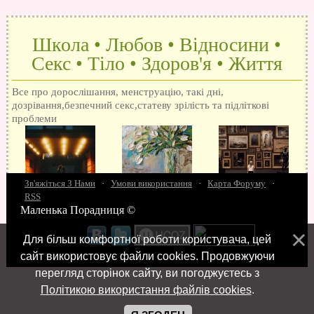
Школа • Любов • Відносини •
Секс • Тіло • Здоров'я • Життя
Все про дорослішання, менструацію, такі дні,
дозрівання,безпечний секс,статеву зрілість та підліткові
проблеми
Зв'яжіться З Нами
·
Умови використання
·
Карта Форуму
·
RSS
Маленька Порадниця ©
15 запитань про секс
Як досягти оргазм
Біль при сексі
Анальний секс
Про
поцілунки
Позбуваємось синців
завагітніти після першого разу
Хлопець хоче сексу
Як
Для більш комфортної роботи користувача, цей
робити мінєт
"Люблю" і "кохаю" різниця
Про перший секс
Займатися сексом
сайт використовує файли cookies. Продовжуючи
перегляд сторінок сайту, ви погоджуєтесь з
Політикою використання файлів cookies
.