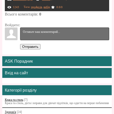
Теги
:
професія
,
вибір
1243
0.0
/
0
Всього коментарів
:
0
Войдите:
Отправить
ASK Порадник
Вхід на сайт
Категорії розділу
Краса та стиль
[7]
Краса та стиль, дієта і вправи для дівчат підлітків, що одягти на перше побачення
Здоров'я
[24]