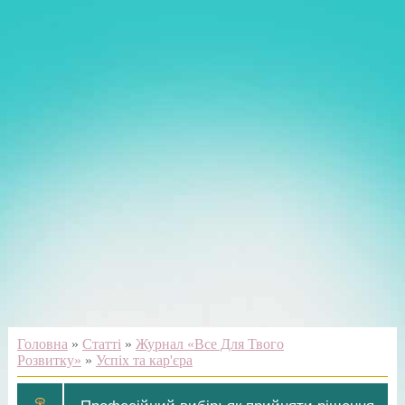
Головна
»
Статті
»
Журнал «Все Для Твого
Розвитку»
»
Успіх та кар'єра