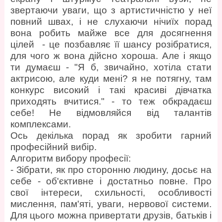
звертаючи уваги, що з артистичністю у неї
повний швах, і не слухаючи нічиїх порад
вона робить майже все для досягнення
цілей - це позбавляє її шансу розібратися,
для чого ж вона дійсно хороша. Але і якщо
ти думаєш - "Я б, звичайно, хотіла стати
актрисою, але куди мені? я не потягну, там
конкурс високий і такі красиві дівчатка
приходять вчитися." - то теж обкрадаєш
себе! Не відмовляйся від талантів
комплексами.
Ось декілька порад як зробити гарний
професійний вибір.
Алгоритм вибору професії:
- Зібрати, як про сторонню людину, досьє на
себе - об'єктивне і достатньо повне. Про
свої інтереси, схильності, особливості
мислення, пам'яті, уваги, нервової системи.
Для цього можна привертати друзів, батьків і