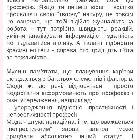
професію. Якщо ти пишеш вірші і всіляко
проявляєш свою "творчу" натуру, це зовсім
не означає, що тобі підійде журналістська
робота - тут потрібна швидкість реакцій,
уміння аналізувати інформацію і здатність
не піддаватися впливу. А талант підбирати
красиві епітети - справа сто тридцять п'ята
за важливістю.
Мусиш пам’ятати, що планування кар’єри
складається з багатьох елементів і факторів.
Сюди ж, до речі, відносяться і просто
недостатня інформованість про професію і
різні упередження, наприклад:
- упередження відносно престижності і
непрестижності професії
Мода - штука ненадійна, і те, що вважається
"непрестижним" зараз, завтра може
придбати абсолютно інший статус. І