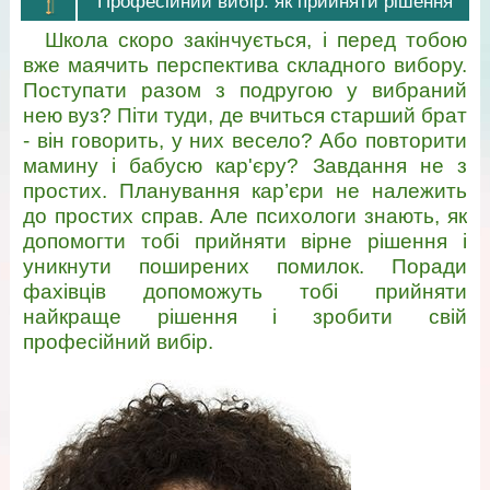
Професійний вибір: як прийняти рішення
Школа скоро закінчується, і перед тобою
вже маячить перспектива складного вибору.
Поступати разом з подругою у вибраний
нею вуз? Піти туди, де вчиться старший брат
- він говорить, у них весело? Або повторити
мамину і бабусю кар'єру? Завдання не з
простих. Планування кар’єри не належить
до простих справ. Але психологи знають, як
допомогти тобі прийняти вірне рішення і
уникнути поширених помилок. Поради
фахівців допоможуть тобі прийняти
найкраще рішення і зробити свій
професійний вибір.