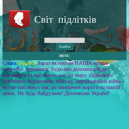
Світ підлітків
MENU
Слава
Україні!
Зараз як ніколи НАША країна
потребує допомоги. Будь-яка допомога буде
важливою та наблизить нас до миру. Допомога
біженцям, пораненим, війську, інформаційна війна -
все це наближує нас до знищення ворога на нашій
землі. Не будь байдужим! Допоможи Україні!