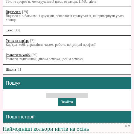
Тіло та здоров'я, менструальний цикл, овуляція, ПМС, дієта
Відносини
[29]
Відносини з батьками i друзями, психологія спілкування, як привернути увагу
хлопця
Секс
[38]
Успіх та кар'єра
[7]
Кар'єра, хобі, управління часом, робота, популярні професії
Розваги та хоббі
[39]
Розваги, відпочинок, дівоча вечірка, ідеї на вечірку
Школа
[1]
Пошук
Пошлі історії