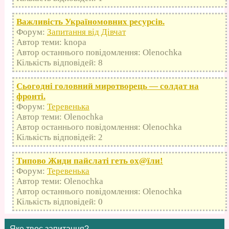
Важливість Україномовних ресурсів.
Форум:
Запитання від Дівчат
Автор теми: knopa
Автор останнього повідомлення: Olenochka
Кількість відповідей: 8
Сьогодні головний миротворець — солдат на
фронті.
Форум:
Теревенька
Автор теми: Olenochka
Автор останнього повідомлення: Olenochka
Кількість відповідей: 2
Типово Жиди пайслаті геть оx@їли!
Форум:
Теревенька
Автор теми: Olenochka
Автор останнього повідомлення: Olenochka
Кількість відповідей: 0
Яке твоє запитання?