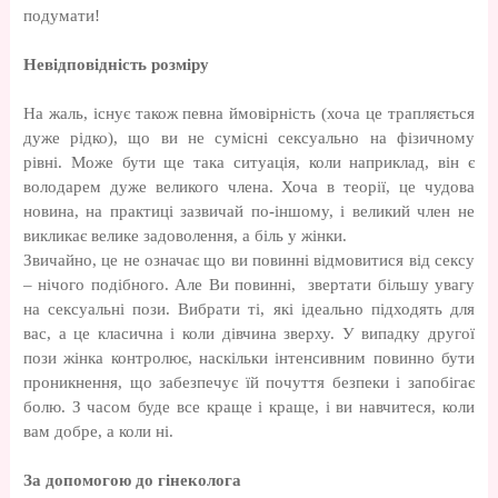
подумати!
Невідповідність розміру
На жаль, існує також певна ймовірність (хоча це трапляється
дуже рідко), що ви не сумісні сексуально на фізичному
рівні. Може бути ще така ситуація, коли наприклад, він є
володарем дуже великого члена. Хоча в теорії, це чудова
новина, на практиці зазвичай по-іншому, і великий член не
викликає велике задоволення, а біль у жінки.
Звичайно, це не означає що ви повинні відмовитися від сексу
– нічого подібного. Але Ви повинні, звертати більшу увагу
на сексуальні пози. Вибрати ті, які ідеально підходять для
вас, а це класична і коли дівчина зверху. У випадку другої
пози жінка контролює, наскільки інтенсивним повинно бути
проникнення, що забезпечує їй почуття безпеки і запобігає
болю. З часом буде все краще і краще, і ви навчитеся, коли
вам добре, а коли ні.
За допомогою до гінеколога