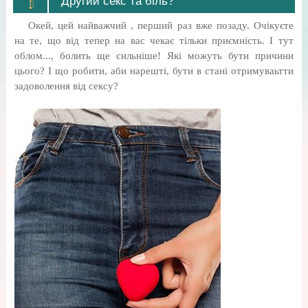
Другий секс та біль?
Окей, цей найважчий , перший раз вже позаду. Очікуєте
на те, що від тепер на вас чекає тільки приємність. І тут
облом..., болить ще сильніше! Які можуть бути причини
цього? І що робити, аби нарешті, бути в стані отримуваьтти
задоволення від сексу?