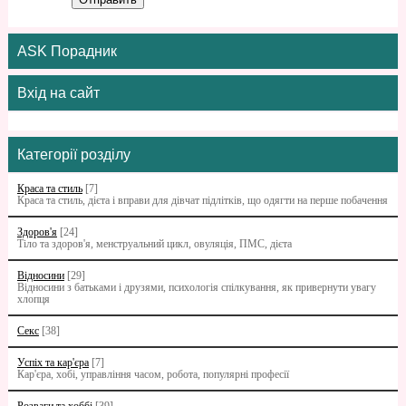
ASK Порадник
Вхід на сайт
Категорії розділу
Краса та стиль
[7]
Краса та стиль, дієта і вправи для дівчат підлітків, що одягти на перше побачення
Здоров'я
[24]
Тіло та здоров'я, менструальний цикл, овуляція, ПМС, дієта
Відносини
[29]
Відносини з батьками i друзями, психологія спілкування, як привернути увагу
хлопця
Секс
[38]
Успіх та кар'єра
[7]
Кар'єра, хобі, управління часом, робота, популярні професії