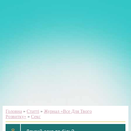
Головна
»
Статті
»
Журнал «Все Для Твого
Розвитку»
»
Секс