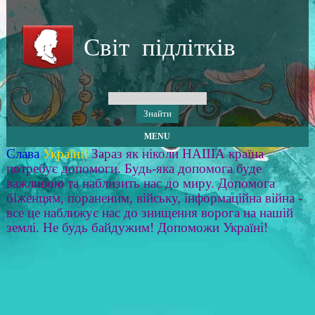
Світ підлітків
MENU
Слава
Україні!
Зараз як ніколи НАША країна
потребує допомоги. Будь-яка допомога буде
важливою та наблизить нас до миру. Допомога
біженцям, пораненим, війську, інформаційна війна -
все це наближує нас до знищення ворога на нашій
землі. Не будь байдужим! Допоможи Україні!