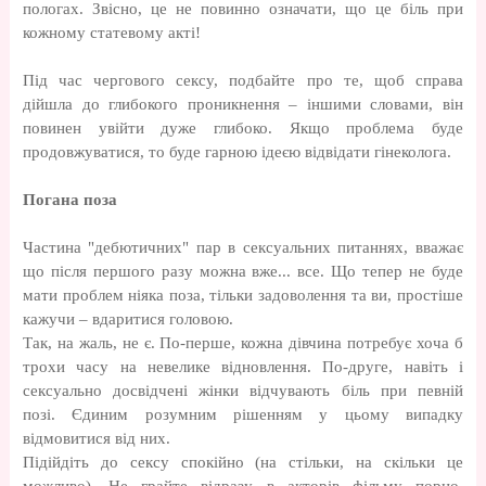
пологах. Звісно, це не повинно означати, що це біль при
кожному статевому акті!
Під час чергового сексу, подбайте про те, щоб справа
дійшла до глибокого проникнення – іншими словами, він
повинен увійти дуже глибоко. Якщо проблема буде
продовжуватися, то буде гарною ідеєю відвідати гінеколога.
Погана поза
Частина "дебютичних" пар в сексуальних питаннях, вважає
що після першого разу можна вже... все. Що тепер не буде
мати проблем ніяка поза, тільки задоволення та ви, простіше
кажучи – вдаритися головою.
Так, на жаль, не є. По-перше, кожна дівчина потребує хоча б
трохи часу на невелике відновлення. По-друге, навіть і
сексуально досвідчені жінки відчувають біль при певній
позі. Єдиним розумним рішенням у цьому випадку
відмовитися від них.
Підійдіть до сексу спокійно (на стільки, на скільки це