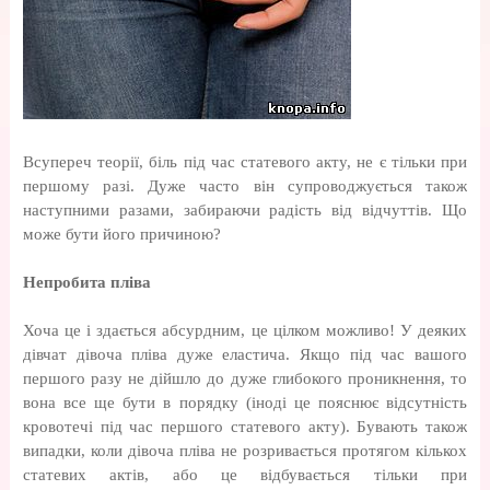
Всупереч теорії, біль під час статевого акту, не є тільки при
першому разі. Дуже часто він супроводжується також
наступними разами, забираючи радість від відчуттів. Що
може бути його причиною?
Непробита пліва
Хоча це і здається абсурдним, це цілком можливо! У деяких
дівчат дівоча пліва дуже еластича. Якщо під час вашого
першого разу не дійшло до дуже глибокого проникнення, то
вона все ще бути в порядку (іноді це пояснює відсутність
кровотечі під час першого статевого акту). Бувають також
випадки, коли дівоча пліва не розривається протягом кількох
статевих актів, або це відбувається тільки при