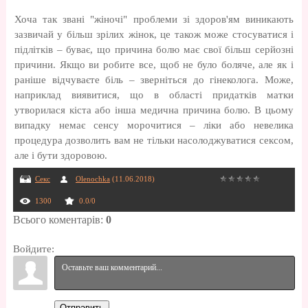
Хоча так звані "жіночі" проблеми зі здоров'ям виникають
зазвичай у більш зрілих жінок, це також може стосуватися і
підлітків – буває, що причина болю має свої більш серйозні
причини. Якщо ви робите все, щоб не було боляче, але як і
раніше відчуваєте біль – зверніться до гінеколога. Може,
наприклад виявитися, що в області придатків матки
утворилася кіста або інша медична причина болю. В цьому
випадку немає сенсу морочитися – ліки або невелика
процедура дозволить вам не тільки насолоджуватися сексом,
але і бути здоровою.
Секс
Olenochka
(11.06.2018)
1300
0.0
/
0
Всього коментарів
:
0
Войдите:
Отправить