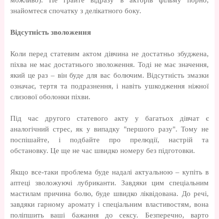
можливо). Не грайте відразу в акторів фільму порно,
знайомтеся спочатку з делікатного боку.
Відсутність зволоження
Коли перед статевим актом дівчина не достатньо збуджена,
піхва не має достатнього зволоження. Тоді не має значення,
який це раз – він буде для вас болючим. Відсутність змазки
означає, тертя та подразнення, і навіть ушкодження ніжної
слизової оболонки піхви.
Під час другого статевого акту у багатьох дівчат є
аналогічний стрес, як у випадку "першого разу". Тому не
поспішайте, і подбайте про прелюдії, настрій та
обстановку. Це ще не час швидко номеру без підготовки.
Якщо все-таки проблема буде надалі актуальною – купіть в
аптеці зволожуючі лубриканти. Завдяки цим спеціальним
мастилам причина болю, буде швидко ліквідована. До речі,
завдяки гарному аромату і спеціальним властивостям, вона
поліпшить ваші бажання до сексу. Безперечно, варто