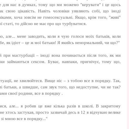
ве для нас в думках, тому що ми можемо "керувати" і це щось
ак свою цікавість. Навіть чоловіки уявляють собі, що іноді
ками, хоча зовсім не гомосексуальні. Якщо, крім того, "живі"
 статі, то дійсно не має про що турбуватися.
о, але... мене заводить, коли я чую голоси моїх батьків, коли
е, як ідіот – це ж мої батьки! Я якийсь ненормальний, чи що?"
 при мастурбації – іноді вона починається після того, як ми
ьки займаються сексом. Буває, навпаки, пригнічує, тому що,
туації, не хвилюйтеся. Вище ніс – з тобою все в порядку. Так,
і батьки, а швидше, сам звук того, що недоступне, чи не так?
ми своєї родини, все в порядку .
ися, але... я робив це вже кілька разів в школі. В закритому
ене хтось застукав, просто зазвичай десь в 12 я відчуваю велике
зі мною все в порядку..."