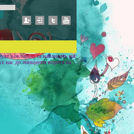
уде важливою та наблизить нас
ує нас до знищення ворога на