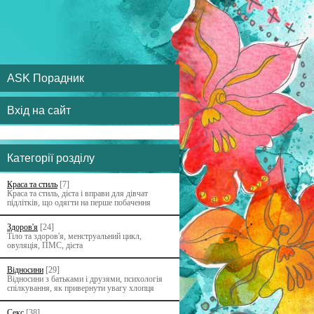
ASK Порадник
Вхід на сайт
Категорії розділу
Краса та стиль
[7]
Краса та стиль, дієта і вправи для дівчат
підлітків, що одягти на перше побачення
Здоров'я
[24]
Тіло та здоров'я, менструальний цикл,
овуляція, ПМС, дієта
Відносини
[29]
Відносини з батьками i друзями, психологія
спілкування, як привернути увагу хлопця
Секс
[38]