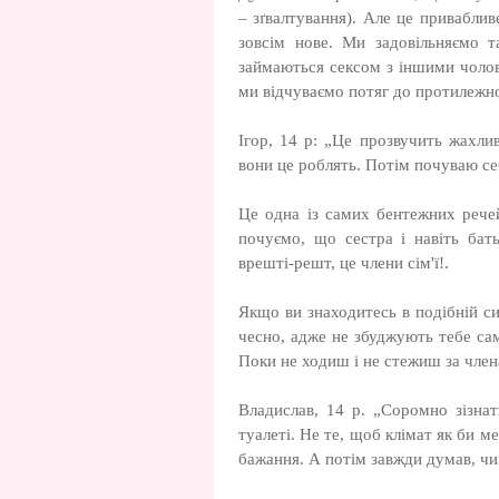
– зґвалтування). Але це привабли
зовсім нове. Ми задовільняємо т
займаються сексом з іншими чолові
ми відчуваємо потяг до протилежної
Ігор, 14 р: „Це прозвучить жахлив
вони це роблять. Потім почуваю себ
Це одна із самих бентежних речей
почуємо, що сестра і навіть бат
врешті-решт, це члени сім'ї!.
Якщо ви знаходитесь в подібній си
чесно, адже не збуджують тебе сам
Поки не ходиш і не стежиш за члена
Владислав, 14 р. „Соромно зізнат
туалеті. Не те, щоб клімат як би м
бажання. А потім завжди думав, чи 