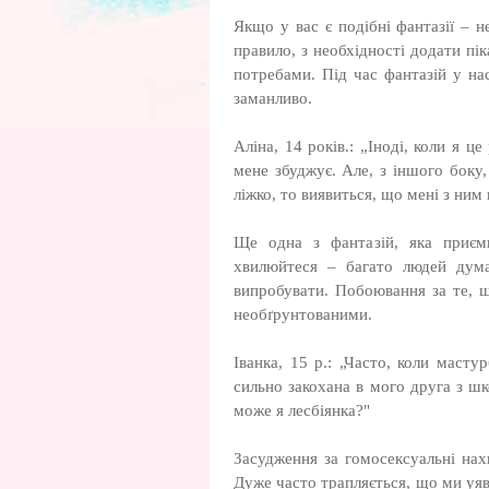
Якщо у вас є подібні фантазії – н
правило, з необхідності додати пі
потребами. Під час фантазій у на
заманливо.
Аліна, 14 років.: „Іноді, коли я 
мене збуджує. Але, з іншого боку
ліжко, то виявиться, що мені з ним
Ще одна з фантазій, яка приєм
хвилюйтеся – багато людей дума
випробувати. Побоювання за те, щ
необґрунтованими.
Іванка, 15 р.: „Часто, коли мас
сильно закохана в мого друга з ш
може я лесбіянка?"
Засудження за гомосексуальні нах
Дуже часто трапляється, що ми уяв