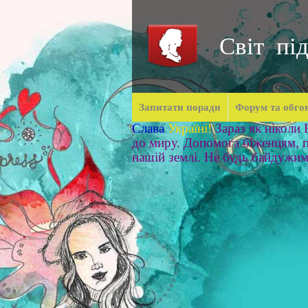
Світ під
Запитати поради
Форум та обго
Слава
Україні!
Зараз як ніколи
до миру. Допомога біженцям, п
нашій землі. Не будь байдужи