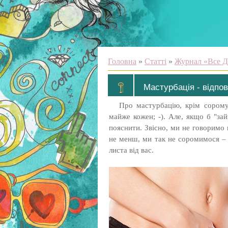
Головна
»
Статті
»
Журнал «Все Д
Мастурбація - відпов
Про мастурбацію, крім сорому
майже кожен; -). Але, якщо б "зай
пояснити. Звісно, ми не говоримо
не менш, ми так не соромимося – і
листа від вас.