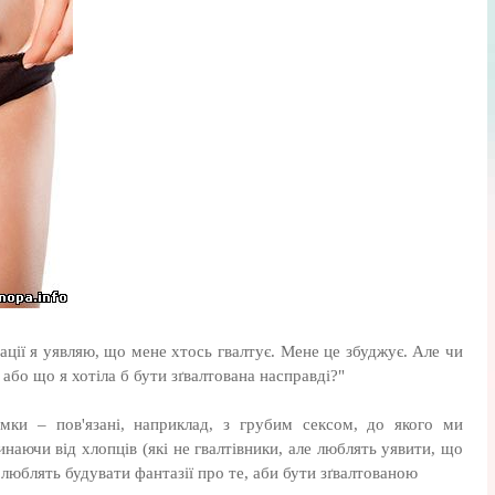
бації я уявляю, що мене хтось гвалтує. Мене це збуджує. Але чи
 або що я хотіла б бути зґвалтована насправді?"
мки – пов'язані, наприклад, з грубим сексом, до якого ми
аючи від хлопців (які не гвалтівники, але люблять уявити, що
і люблять будувати фантазії про те, аби бути зґвалтованою