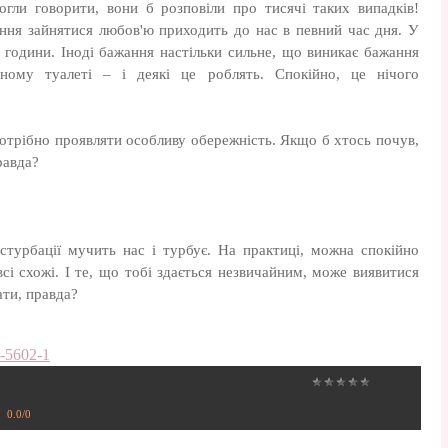
огли говорити, вони б розповіли про тисячі таких випадків!
ання зайнятися любов'ю приходить до нас в певний час дня. У
і години. Іноді бажання настільки сильне, що виникає бажання
ному туалеті – і деякі це роблять. Спокійно, це нічого
потрібно проявляти особливу обережність. Якщо б хтось почув,
равда?
стурбації мучить нас і турбує. На практиці, можна спокійно
сі схожі. І те, що тобі здається незвичайним, може виявитися
ати, правда?
7-5602-1
0.0
/
0