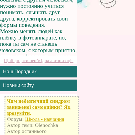
Щоб додати необхідна авторизація
Наш Порадник
Новини сайту
Чим небезпечний синдром
заниженої самооцінки? Як
зрозуміти,
Форум:
Школа - навчання
Автор теми: Olenochka
Автор останнього