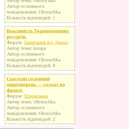
Автор теми: Olenochka
Автор останнього
повідомлення: Olenochka
Кількість відповідей: 1
Важливість Україномовних
ресурсів.
Форум:
Запитання від Дівчат
Автор теми: knopa
Автор останнього
повідомлення: Olenochka
Кількість відповідей: 8
Сьогодні головний
миротворець — солдат на
фронті.
Форум:
Теревенька
Автор теми: Olenochka
Автор останнього
повідомлення: Olenochka
Кількість відповідей: 2