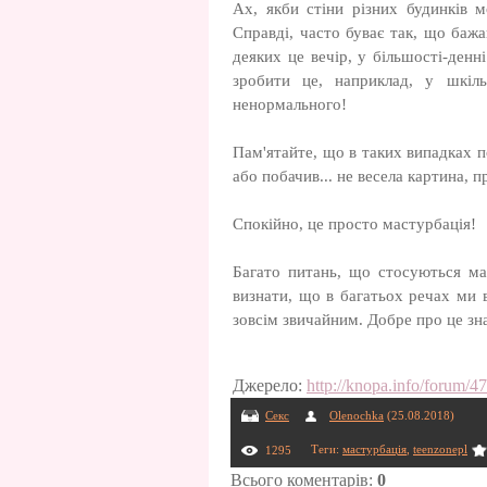
Ах, якби стіни різних будинків м
Справді, часто буває так, що баж
деяких це вечір, у більшості-денн
зробити це, наприклад, у шкіль
ненормального!
Пам'ятайте, що в таких випадках 
або побачив... не весела картина, п
Спокійно, це просто мастурбація!
Багато питань, що стосуються ма
визнати, що в багатьох речах ми в
зовсім звичайним. Добре про це зн
Джерело
:
http://knopa.info/forum/4
Секс
Olenochka
(25.08.2018)
Теги
:
мастурбація
,
teenzonepl
1295
Всього коментарів
:
0