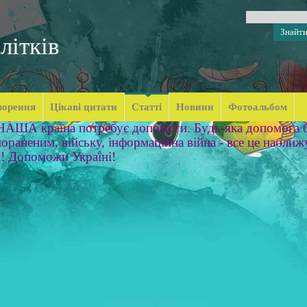
літків
ворення
Цікаві цитати
Статті
Новини
Фотоальбом
 НАША країна потребує допомоги. Будь-яка допомога б
ораненим, війську, інформаційна війна - все це наближ
м! Допоможи Україні!