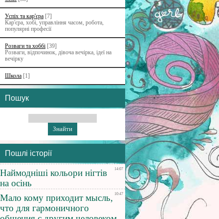
Успіх та кар'єра
[7]
Кар'єра, хобі, управління часом, робота,
популярні професії
Розваги та хоббі
[39]
Розваги, відпочинок, дівоча вечірка, ідеї на
вечірку
Школа
[1]
Пошук
Пошлі історії