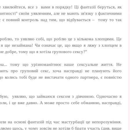
е хвилюйтеся, все з вами в порядку! Ці фантазії беруться, як
кантності" своїм уявленням, але не мають зв'язку з фактичними
с є повний контроль над тим, що відбувається – тому то так
це роблю, то уявляю собі, що роблю це з кількома хлопцями. Це
, я ще незаймана! Чи означає це, що якщо я ляжу з хлопцем в
 не добре, тому що я хотіла групового сексу?"
на... тому що урізноманітнює наше сексуальне життя. Не
ють про груповий секс, хоча насправді не планують його
о колись тобі буде не вистачати одного партнера, є повністю
турбую, уявляю, що займаюся сексом з дівчиною. Одночасно я
коли, і це вже давно. А може просто себе обманюю, насправді,
или на основі фантазій під час мастурбації це непорозуміння.
ляємо щось, у чому зовсім не хотіли б брати участь (див. вище