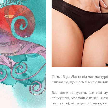
Галя, 15 р.: „Часто під час мастур
означає це, що щось зі мною не так
Вас може здивувати, але такі ду
примушені, має майже кожен. Почин
гвалтують), після цього дівчата, як