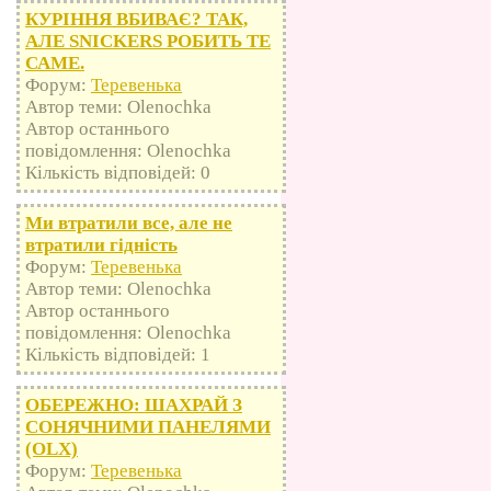
КУРІННЯ ВБИВАЄ? ТАК,
АЛЕ SNICKERS РОБИТЬ ТЕ
САМЕ.
Форум:
Теревенька
Автор теми: Olenochka
Автор останнього
повідомлення: Olenochka
Кількість відповідей: 0
Ми втратили все, але не
втратили гідність
Форум:
Теревенька
Автор теми: Olenochka
Автор останнього
повідомлення: Olenochka
Кількість відповідей: 1
ОБЕРЕЖНО: ШАХРАЙ З
СОНЯЧНИМИ ПАНЕЛЯМИ
(OLX)
Форум:
Теревенька