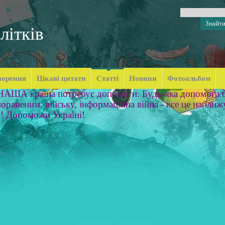
літків
ворення
Цікаві цитати
Статті
Новини
Фотоальбом
 НАША країна потребує допомоги. Будь-яка допомога б
ораненим, війську, інформаційна війна - все це наближ
м! Допоможи Україні!