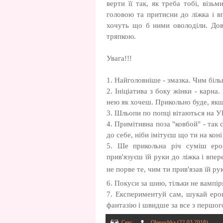
верти її так, як треба тобі, візьм
головою та притисни до ліжка і в
хочуть що б ними оволоділи. Довб
тряпкою.
Увага!!!
1. Найголовніше - змазка. Чим біль
2. Ініціатива з боку жінки - карна
нею як хочеш. Прикольно буде, як
3. Шльопи по попці вітаються на У
4. Примітивна поза "ковбой" - так с
до себе, ніби імітуєш що ти на коні
5. Ше прикольна річ суміш еро-
прив'язуєш їй руки до ліжка і впер
не порве те, чим ти прив'язав їй р
6. Покуси за шию, тільки не вампіря
7. Експериментуй сам, шукай ерог
фантазію і швидше за все з першог
Секс
Olenochka
(22.03.2018)