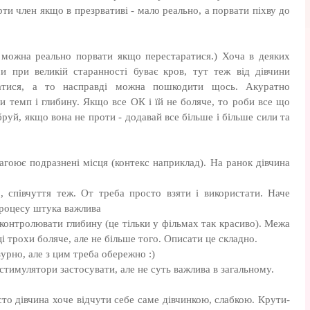
ти член якщо в презрвативі - мало реально, а порвати піхву до
 можна реально порвати якщо перестаратися.) Хоча в деяких
и при великій старанності буває кров, тут теж від дівчини
ратися, а то насправді можна пошкодити щось. Акуратно
 темп і глибину. Якщо все ОК і їй не боляче, то роби все що
бруй, якщо вона не проти - додавай все більше і більше сили та
загоює подразнені місця (контекс наприклад). На ранок дівчина
, співчуття теж. От треба просто взяти і використати. Наче
процесу штука важлива
 контролювати глибину (це тільки у фільмах так красиво). Межа
і трохи боляче, але не більше того. Описати це складно.
урно, але з цим треба обережно :)
стимулятори застосувати, але не суть важлива в загальному.
то дівчина хоче відчути себе саме дівчинкою, слабкою. Крути-