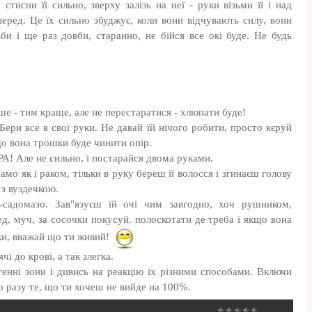
и стисни її сильно, зверху залізь на неї - руки візьми її і над
перед. Це їх сильно збуджує, коли вони відчувають силу, вони
и і ще раз довби, старанно, не бійся все окі буде. Не будь
ше - тим краще, але не перестаратися - хлюпати буде!
. Бери все в свої руки. Не давай їй нічого робити, просто кєруй
що вона трошки буде чинити опір.
РА! Але не сильно, і постарайся двома руками.
амо як і раком, тільки в руку береш її волосся і згинаєш голову
 з вуздечкою.
садомазо. Зав"язуєш їй очі чим завгодно, хоч рушником,
ед, муч, за сосочки покусуй. полоскотати де треба і якщо вона
уки, вважай що ти живий!
чі до крові, а так злегка.
енні зони і дивись на реакцію їх різними способами. Включи
о разу те, що ти хочеш не вийде на 100%.