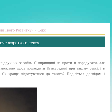
ля Твого Розвитку»
»
Секс
хоче жорсткого сексу.
.
підручних засобів. Я впринципі не проти її порадувати, але
 можливо щось пошкодити їй всередині при такому сексі, і в
 Як краще підготуватися до такого? Поділіться досвідом і