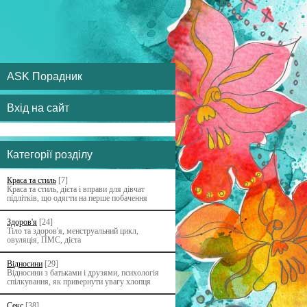
ASK Порадник
Вхід на сайт
Категорії розділу
Краса та стиль
[7]
Краса та стиль, дієта і вправи для дівчат
підлітків, що одягти на перше побачення
Здоров'я
[24]
Тіло та здоров'я, менструальний цикл,
овуляція, ПМС, дієта
Відносини
[29]
Відносини з батьками i друзями, психологія
спілкування, як привернути увагу хлопця
Секс
[38]