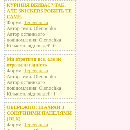
КУРІННЯ ВБИВАЄ? ТАК,
АЛЕ SNICKERS РОБИТЬ ТЕ
САМЕ.
Форум:
Теревенька
Автор теми: Olenochka
Автор останнього
повідомлення: Olenochka
Кількість відповідей: 0
Ми втратили все, але не
втратили гідність
Форум:
Теревенька
Автор теми: Olenochka
Автор останнього
повідомлення: Olenochka
Кількість відповідей: 1
ОБЕРЕЖНО: ШАХРАЙ З
СОНЯЧНИМИ ПАНЕЛЯМИ
(OLX)
Форум:
Теревенька