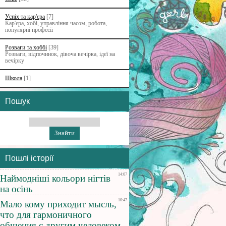
Успіх та кар'єра
[7]
Кар'єра, хобі, управління часом, робота,
популярні професії
Розваги та хоббі
[39]
Розваги, відпочинок, дівоча вечірка, ідеї на
вечірку
Школа
[1]
Пошук
Пошлі історії