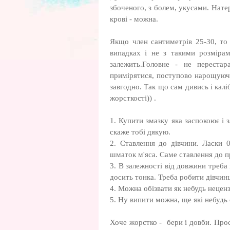
збоченого, з болем, укусами. Натер
крові - можна.
Якщо член сантиметрів 25-30, то
випадках і не з такими розмірам
залежить.Головне - не переста
примірятися, поступово нарощуючи
завгодно. Так що сам дивись і калі
жорсткості)) .
1. Купити змазку яка заспокоює і 
скаже тобі дякую.
2. Ставлення до дівчини. Ласки 0
шматок м'яса. Саме ставлення до 
3. В залежності від довжини треба
досить тонка. Треба робити дівчинц
4. Можна обізвати як небудь неценз
5. Ну випити можна, ще які небудь 
Хоче жорстко - бери і довби. Прос