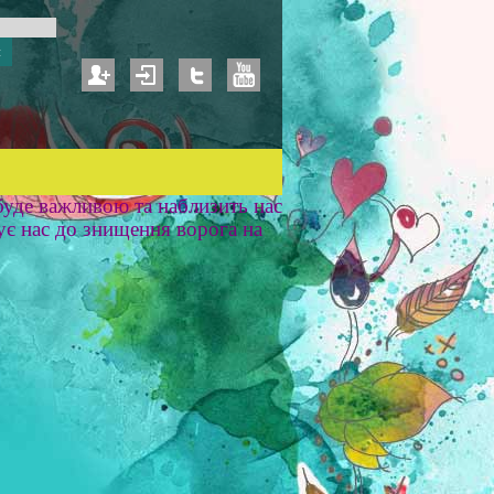
уде важливою та наблизить нас
ує нас до знищення ворога на