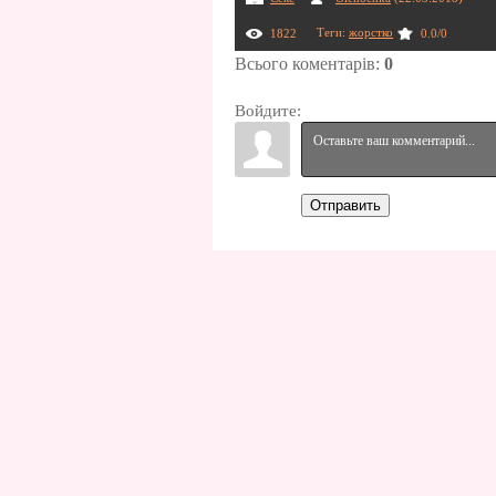
Теги
:
жорстко
1822
0.0
/
0
Всього коментарів
:
0
Войдите:
Отправить