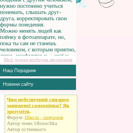
Щоб додати необхідна авторизація
Наш Порадник
Новини сайту
Чим небезпечний синдром
заниженої самооцінки? Як
зрозуміти,
Форум:
Школа - навчання
Автор теми: Olenochka
Автор останнього