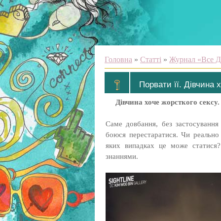
Головна
»
Статті
»
Журнал «Все Д
Порвати її. Дівчина 
Дівчина хоче жорсткого сексу
Саме довбання, без застосування 
боюся перестаратися. Чи реально
яких випадках це може статися?
знаннями.