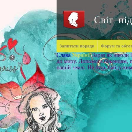
Світ під
Запитати поради
Форум та обго
Слава
Україні!
Зараз як ніколи
до миру. Допомога біженцям, п
нашій землі. Не будь байдужи