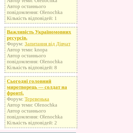
Автор теми: Olenochka
Автор останнього
повідомлення: Olenochka
Кількість відповідей: 1
Важливість Україномовних
ресурсів.
Форум:
Запитання від Дівчат
Автор теми: knopa
Автор останнього
повідомлення: Olenochka
Кількість відповідей: 8
Сьогодні головний
миротворець — солдат на
фронті.
Форум:
Теревенька
Автор теми: Olenochka
Автор останнього
повідомлення: Olenochka
Кількість відповідей: 2