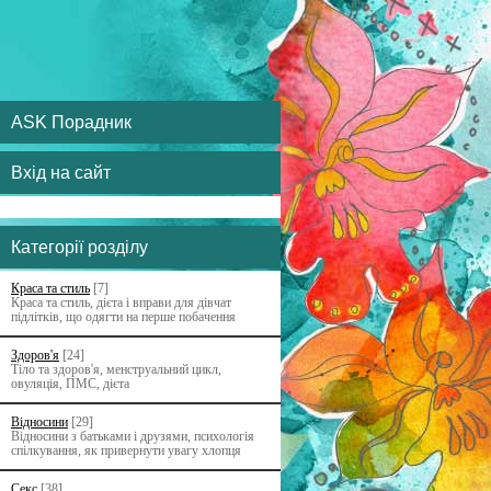
ASK Порадник
Вхід на сайт
Категорії розділу
Краса та стиль
[7]
Краса та стиль, дієта і вправи для дівчат
підлітків, що одягти на перше побачення
Здоров'я
[24]
Тіло та здоров'я, менструальний цикл,
овуляція, ПМС, дієта
Відносини
[29]
Відносини з батьками i друзями, психологія
спілкування, як привернути увагу хлопця
Секс
[38]