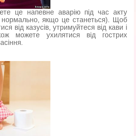
ете це напевне аварію під час акту
о нормально, якщо це станеться). Щоб
ся від казусів, утримуйтеся від кави і
акож можете ухилятися від гострих
насіння.