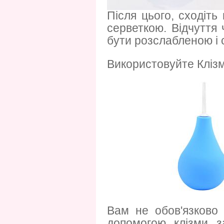
Після цього, сходіт
серветкою. Відчуття 
бути розслабленою і с
Використовуйте Кліз
Вам не обов'язково
допомогою клізми з