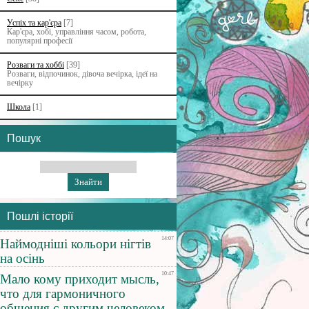
Успіх та кар'єра
[7]
Кар'єра, хобі, управління часом, робота,
популярні професії
Розваги та хоббі
[39]
Розваги, відпочинок, дівоча вечірка, ідеї на
вечірку
Школа
[1]
Пошук
Пошлі історії