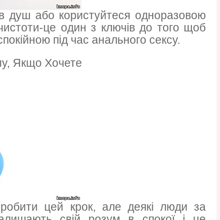
ь в душ або користуйтеся одноразовою
чистоти-це один з ключів до того щоб
покійною під час анального сексу.
му, Якщо Хочете
 робити цей крок, але деякі люди за
алишають свій розум в спокої і це