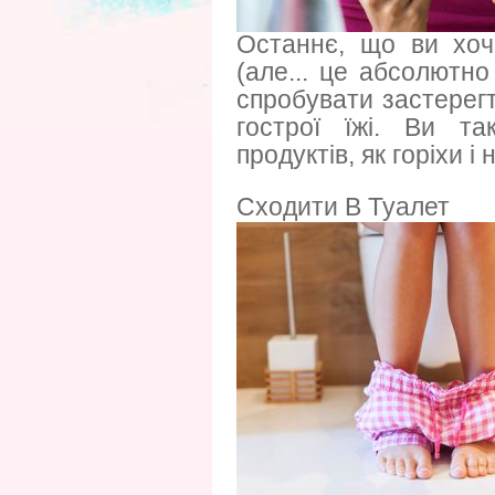
Останнє, що ви хоч
(але... це абсолютн
спробувати застерегти
гострої їжі. Ви т
продуктів, як горіхи і 
Сходити В Туалет