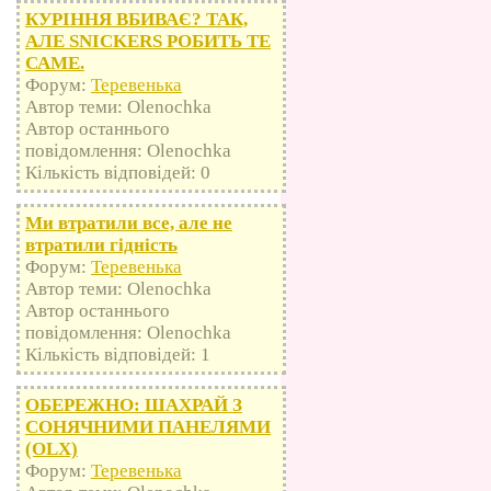
КУРІННЯ ВБИВАЄ? ТАК,
АЛЕ SNICKERS РОБИТЬ ТЕ
САМЕ.
Форум:
Теревенька
Автор теми: Olenochka
Автор останнього
повідомлення: Olenochka
Кількість відповідей: 0
Ми втратили все, але не
втратили гідність
Форум:
Теревенька
Автор теми: Olenochka
Автор останнього
повідомлення: Olenochka
Кількість відповідей: 1
ОБЕРЕЖНО: ШАХРАЙ З
СОНЯЧНИМИ ПАНЕЛЯМИ
(OLX)
Форум:
Теревенька