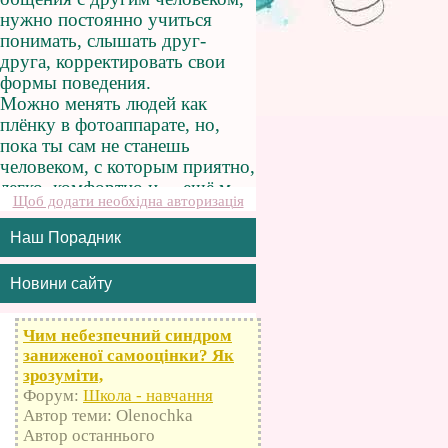
Щоб додати необхідна авторизація
Наш Порадник
Новини сайту
Чим небезпечний синдром
заниженої самооцінки? Як
зрозуміти,
Форум:
Школа - навчання
Автор теми: Olenochka
Автор останнього