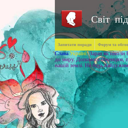
Світ під
Запитати поради
Форум та обго
Слава
Україні!
Зараз як ніколи
до миру. Допомога біженцям, п
нашій землі. Не будь байдужи