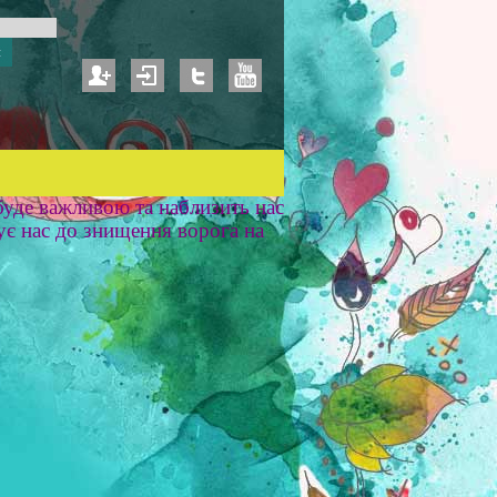
уде важливою та наблизить нас
ує нас до знищення ворога на