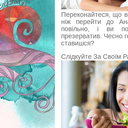
Переконайтеся, що ви
ніж перейти до Ан
повільно, і ви по
презерватив. Чесно го
ставишся?
Слідкуйте За Своїм 