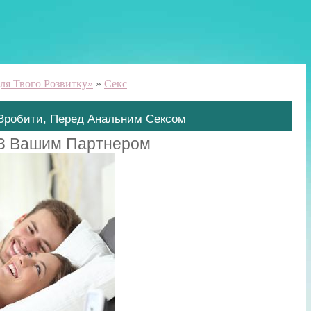
ля Твого Розвитку»
»
Секс
і Зробити, Перед Анальним Сексом
 З Вашим Партнером