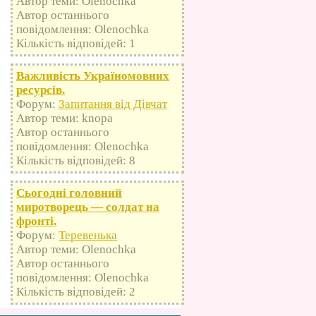
Автор теми: Olenochka
Автор останнього
повідомлення: Olenochka
Кількість відповідей: 1
Важливість Україномовних
ресурсів.
Форум:
Запитання від Дівчат
Автор теми: knopa
Автор останнього
повідомлення: Olenochka
Кількість відповідей: 8
Сьогодні головний
миротворець — солдат на
фронті.
Форум:
Теревенька
Автор теми: Olenochka
Автор останнього
повідомлення: Olenochka
Кількість відповідей: 2