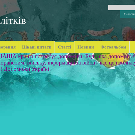
літків
ворення
Цікаві цитати
Статті
Новини
Фотоальбом
 НАША країна потребує допомоги. Будь-яка допомога б
ораненим, війську, інформаційна війна - все це наближ
м! Допоможи Україні!