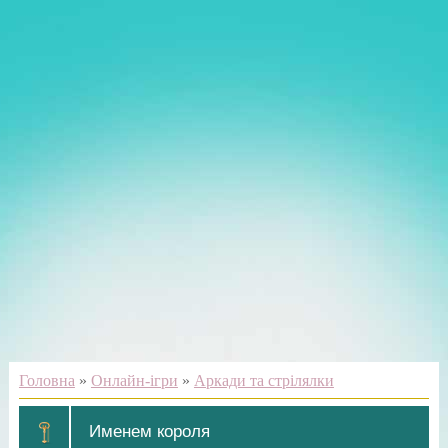
Головна
»
Онлайн-ігри
»
Аркади та стрілялки
Именем короля