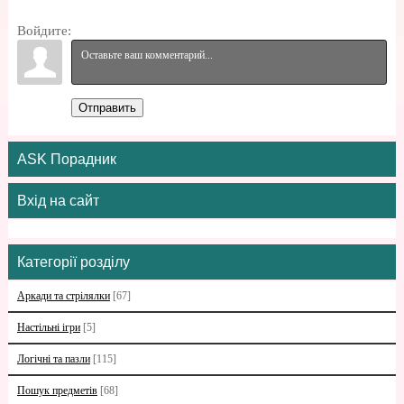
Войдите:
Отправить
ASK Порадник
Вхід на сайт
Категорії розділу
Аркади та стрілялки
[67]
Настільні ігри
[5]
Логічні та пазли
[115]
Пошук предметів
[68]