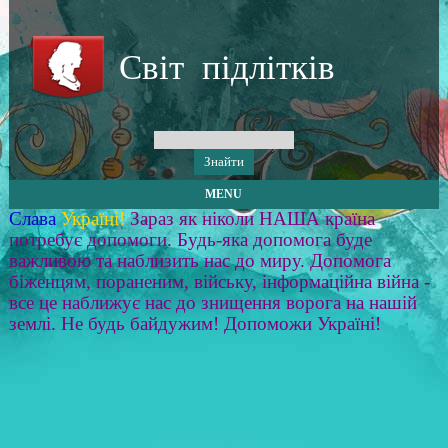
Світ підлітків
MENU
Слава
Україні!
Зараз як ніколи НАША країна
потребує допомоги. Будь-яка допомога буде
важливою та наблизить нас до миру. Допомога
біженцям, пораненим, війську, інформаційна війна -
все це наближує нас до знищення ворога на нашій
землі. Не будь байдужим! Допоможи Україні!