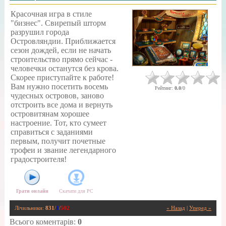
Красочная игра в стиле
"бизнес". Свирепый шторм
разрушил города
Островляндии. Приближается
сезон дождей, если не начать
строительство прямо сейчас -
человечки останутся без крова.
Скорее приступайте к работе!
Вам нужно посетить восемь
Рейтинг
:
0.0
/
0
чудесных островов, заново
отстроить все дома и вернуть
островитянам хорошее
настроение. Тот, кто сумеет
справиться с заданиями
первым, получит почетные
трофеи и звание легендарного
градостроителя!
Грати онлайн
Скачати для
PC
Лічильники
:
831
/
1
/
502
« Назад
|
Уперед »
Всього коментарів
:
0