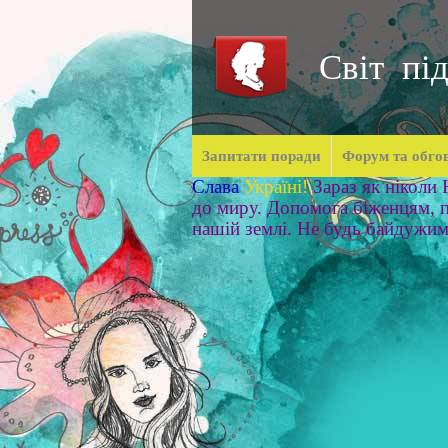
Світ під
Запитати поради
Форум та обго
Слава
Україні!
Зараз як ніколи
до миру. Допомога біженцям, п
нашій землі. Не будь байдужи