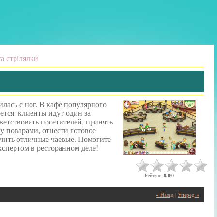
а стрілялки
лась с ног. В кафе популярного
дется: клиенты идут один за
ветствовать посетителей, принять
ду поварами, отнести готовое
учить отличные чаевые. Помогите
спертом в ресторанном деле!
Рейтинг
:
0.0
/
0
« Назад
|
Уперед »