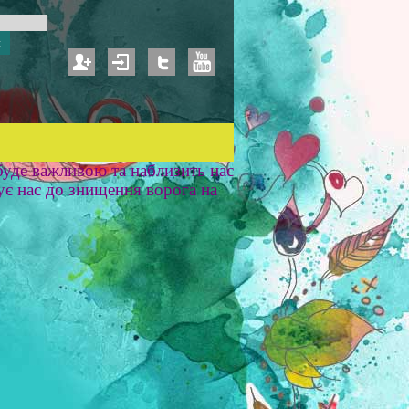
уде важливою та наблизить нас
ує нас до знищення ворога на