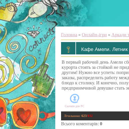
Головна
»
Онлайн-ігри
»
Аркади т
Кафе Амели. Летник
В первый рабочий день Амели сби
курорта стоять за стойкой не при
другим! Нужно все успеть: попри
заказы, распределить работу меж
блюдо к столику. И конечно, пол
предприимчивой девушке стать эк
Скачати для
PC
Лічильники
:
623
/
432
Всього коментарів
:
0