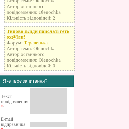
Автор теми: Olenochka
Автор останнього
повідомлення: Olenochka
Кількість відповідей: 2
Типово Жиди пайслаті геть
оx@їли!
Форум:
Теревенька
Автор теми: Olenochka
Автор останнього
повідомлення: Olenochka
Кількість відповідей: 0
Яке твоє запитання?
Текст
повідомлення
*
:
E-mail
відправника