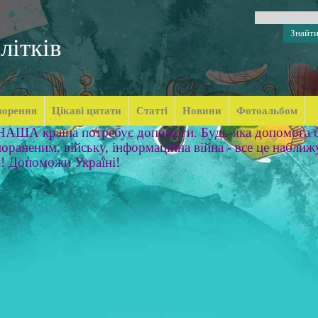
літків
ворення
Цікаві цитати
Статті
Новини
Фотоальбом
 НАША країна потребує допомоги. Будь-яка допомога б
ораненим, війську, інформаційна війна - все це наближ
м! Допоможи Україні!