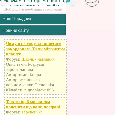
Щоб додати необхідна авторизація
Наш Порадник
Новини сайту
Чому я не хочу залишитися
закордоном. Та як мігрантам
влашту
Форум:
Школа - навчання
Опис теми: Роздуми
заробітчанина
Автор теми: knopa
Автор останнього
повідомлення: Olenochka
Кількість відповідей: 895
Тексти щоб москалям
пояснити що вони не праві
Форум:
Теревенька