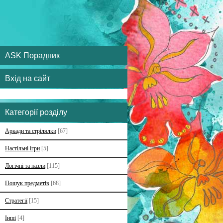
ASK Порадник
Вхід на сайт
Категорії розділу
Аркади та стрілялки
[67]
Настільні ігри
[5]
Логічні та пазли
[115]
Пошук предметів
[68]
Стратегії
[15]
Інші
[4]