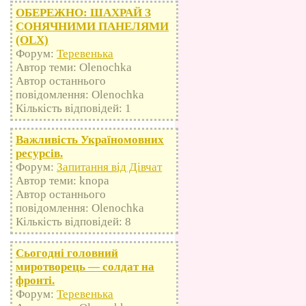
ОБЕРЕЖНО: ШАХРАЙ З
СОНЯЧНИМИ ПАНЕЛЯМИ
(OLX)
Форум:
Теревенька
Автор теми: Olenochka
Автор останнього
повідомлення: Olenochka
Кількість відповідей: 1
Важливість Україномовних
ресурсів.
Форум:
Запитання від Дівчат
Автор теми: knopa
Автор останнього
повідомлення: Olenochka
Кількість відповідей: 8
Сьогодні головний
миротворець — солдат на
фронті.
Форум:
Теревенька