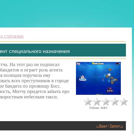
а стрілялки
гент специального назначения
а. На этот раз он подписал
бандитов и играет роль агента
ая полиция поручила ему
овать всех преступников в городе
ре бандита по прозвищу Босс.
ость, Митчу придется забыть про
скоростным небесным такси.
Рейтинг
:
0.0
/
0
« Назад
|
Уперед »