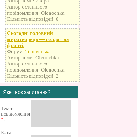
Автор теми: knopa
Автор останнього
повідомлення: Olenochka
Кількість відповідей: 8
Сьогодні головний
миротворець — солдат на
фронті.
Форум:
Теревенька
Автор теми: Olenochka
Автор останнього
повідомлення: Olenochka
Кількість відповідей: 2
Яке твоє запитання?
Текст
повідомлення
*
:
E-mail