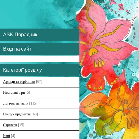
ASK Порадник
Вхід на сайт
Категорії розділу
Аркади та стрілялки
[67]
Настільні ігри
[5]
Логічні та пазли
[115]
Пошук предметів
[68]
Стратегії
[15]
Інші
[4]