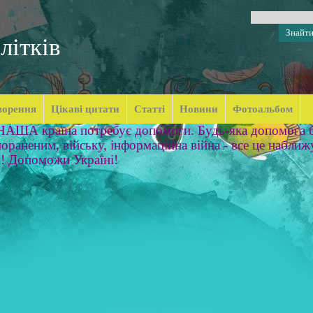
літків
ворення
Цікаві цитати
Статті
Новини
Фотоальбом
 НАША країна потребує допомоги. Будь-яка допомога б
ораненим, війську, інформаційна війна - все це наближ
м! Допоможи Україні!