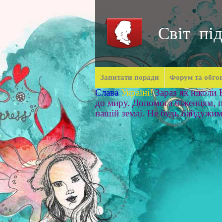
Світ під
Запитати поради
Форум та обго
Слава
Україні!
Зараз як ніколи
до миру. Допомога біженцям, п
нашій землі. Не будь байдужи