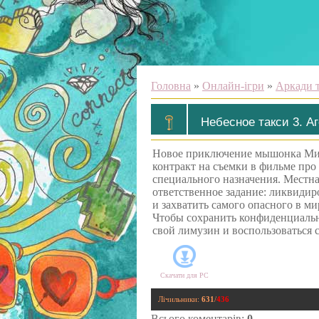
Головна
»
Онлайн-ігри
»
Аркади т
Небесное такси 3. А
Новое приключение мышонка Митч
контракт на съемки в фильме про 
специального назначения. Местн
ответственное задание: ликвидир
и захватить самого опасного в ми
Чтобы сохранить конфиденциальн
свой лимузин и воспользоваться 
Скачати для
PC
Лічильники
:
631
/
436
Всього коментарів
:
0