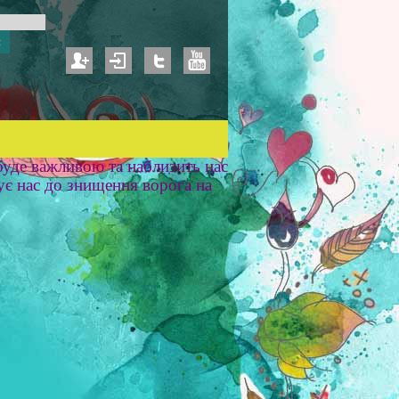
уде важливою та наблизить нас
ує нас до знищення ворога на