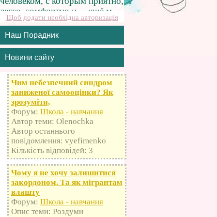
Щоб додати необхідна авторизація
Наш Порадник
Новини сайту
Чим небезпечний синдром
заниженої самооцінки? Як
зрозуміти,
Форум:
Школа - навчання
Автор теми: Olenochka
Автор останнього
повідомлення: vyefimenko
Кількість відповідей: 3
Чому я не хочу залишитися
закордоном. Та як мігрантам
влашту
Форум:
Школа - навчання
Опис теми: Роздуми