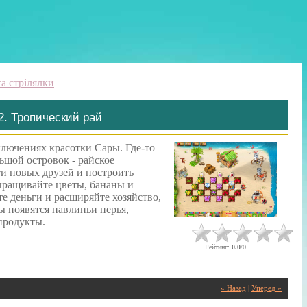
а стрілялки
2. Тропический рай
лючениях красотки Сары. Где-то
ьшой островок - райское
ти новых друзей и построить
ыращивайте цветы, бананы и
те деньги и расширяйте хозяйство,
ы появятся павлиньи перья,
продукты.
Рейтинг
:
0.0
/
0
« Назад
|
Уперед »