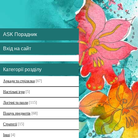
ASK Порадник
Вхід на сайт
Категорії розділу
Аркади та стрілялки
[67]
Настільні ігри
[5]
Логічні та пазли
[115]
Пошук предметів
[68]
Стратегії
[15]
Інші
[4]