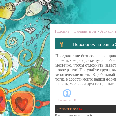
Головна
»
Онлайн-ігри
»
Аркади т
Переполох на ранчо 
Продолжение бизнес-игры о прик
в южных морях раскинулся небол
местечко, чтобы отдохнуть, завес
новое ранчо! Покупайте грунт, в
экзотические ягоды. Зарабатывай
тогда в ассортименте вашей ферм
шерсть, молоко и другие ценные 
Скачати для
PC
Лічильники
:
632
/
439
Всього коментарів
:
0