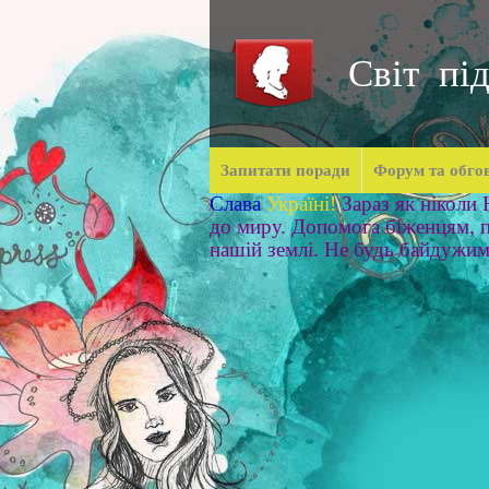
Світ під
Запитати поради
Форум та обго
Слава
Україні!
Зараз як ніколи
до миру. Допомога біженцям, п
нашій землі. Не будь байдужи