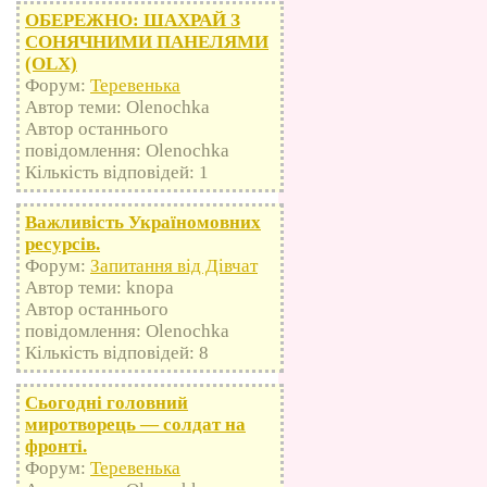
ОБЕРЕЖНО: ШАХРАЙ З
СОНЯЧНИМИ ПАНЕЛЯМИ
(OLX)
Форум:
Теревенька
Автор теми: Olenochka
Автор останнього
повідомлення: Olenochka
Кількість відповідей: 1
Важливість Україномовних
ресурсів.
Форум:
Запитання від Дівчат
Автор теми: knopa
Автор останнього
повідомлення: Olenochka
Кількість відповідей: 8
Сьогодні головний
миротворець — солдат на
фронті.
Форум:
Теревенька