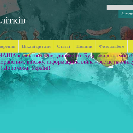
літків
ворення
Цікаві цитати
Статті
Новини
Фотоальбом
 НАША країна потребує допомоги. Будь-яка допомога б
ораненим, війську, інформаційна війна - все це наближ
м! Допоможи Україні!