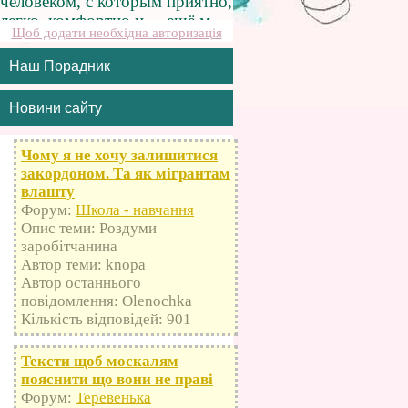
Щоб додати необхідна авторизація
Наш Порадник
Новини сайту
Чому я не хочу залишитися
закордоном. Та як мігрантам
влашту
Форум:
Школа - навчання
Опис теми: Роздуми
заробітчанина
Автор теми: knopa
Автор останнього
повідомлення: Olenochka
Кількість відповідей: 901
Тексти щоб москалям
пояснити що вони не праві
Форум:
Теревенька