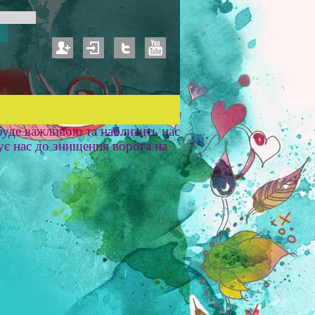
уде важливою та наблизить нас
ує нас до знищення ворога на