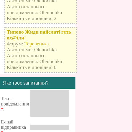
Автор теми: Olenochka
Автор останнього
повідомлення: Olenochka
Кількість відповідей: 2
Типово Жиди пайслаті геть
оx@їли!
Форум:
Теревенька
Автор теми: Olenochka
Автор останнього
повідомлення: Olenochka
Кількість відповідей: 0
Яке твоє запитання?
Текст
повідомлення
*
:
E-mail
відправника