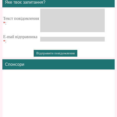
Яке твоє запитання?
Текст повідомлення
*
:
E-mail відправника
*
:
Спонсори