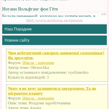
Щоб додати необхідна авторизація
Наш Порадник
Новини сайту
Чим небезпечний синдром заниженої самооцінки?
Як зрозуміти,
Форум:
Школа - навчання
Автор теми: Olenochka
Автор останнього повідомлення: vyefimenko
Кількість відповідей: 3
Чому я не хочу залишитися закордоном. Та як
мігрантам влашту
Форум:
Школа - навчання
Опис теми: Роздуми заробітчанина
Автор теми: knopa