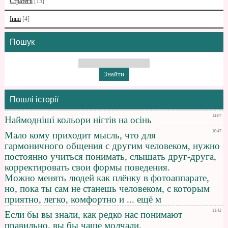
Стратегії
[15]
Інші
[4]
Пошук
Пошлі історії