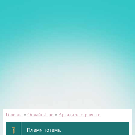
Головна
»
Онлайн-ігри
»
Аркади та стрілялки
Племя тотема