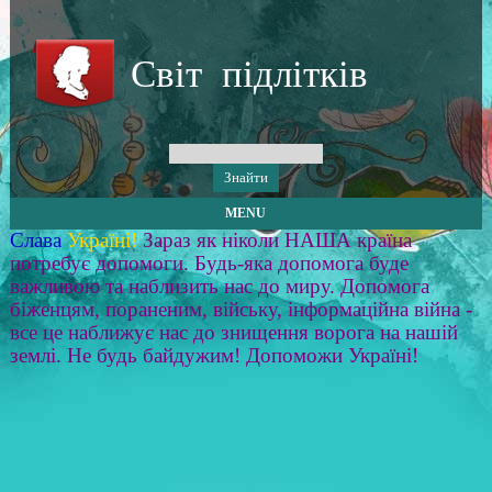
Світ підлітків
MENU
Слава
Україні!
Зараз як ніколи НАША країна
потребує допомоги. Будь-яка допомога буде
важливою та наблизить нас до миру. Допомога
біженцям, пораненим, війську, інформаційна війна -
все це наближує нас до знищення ворога на нашій
землі. Не будь байдужим! Допоможи Україні!