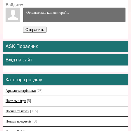
Войдите:
Отправить
ASK Порадник
Вхід на сайт
Категорії розділу
Аркади та стрілялки
[67]
Настільні ігри
[5]
Логічні та пазли
[115]
Пошук предметів
[68]