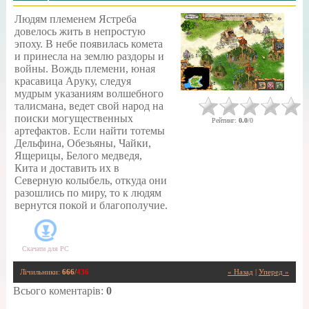
Людям племенем Ястреба
довелось жить в непростую
эпоху. В небе появилась комета
и принесла на землю раздоры и
войны. Вождь племени, юная
красавица Аруку, следуя
мудрым указаниям волшебного
талисмана, ведет свой народ на
поиски могущественных
Рейтинг
:
0.0
/
0
артефактов. Если найти тотемы
Дельфина, Обезьяны, Чайки,
Ящерицы, Белого медведя,
Кита и доставить их в
Северную колыбель, откуда они
разошлись по миру, то к людям
вернутся покой и благополучие.
Скачати для
PC
Лічильники
:
666
/
436
« Назад
|
Уперед »
Всього коментарів
:
0