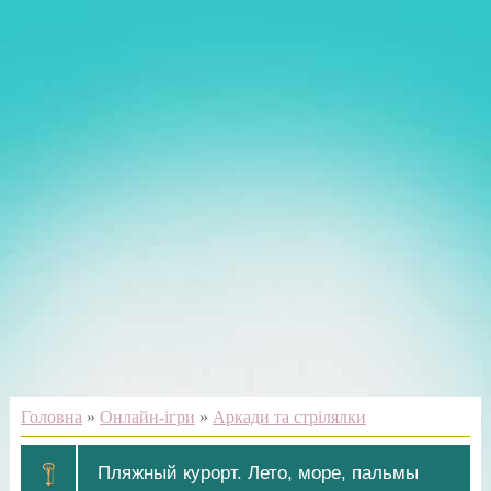
Головна
»
Онлайн-ігри
»
Аркади та стрілялки
Пляжный курорт. Лето, море, пальмы