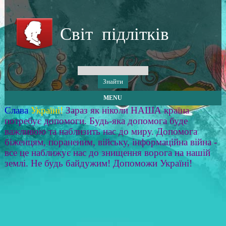
Світ підлітків
MENU
Слава
Україні!
Зараз як ніколи НАША країна
потребує допомоги. Будь-яка допомога буде
важливою та наблизить нас до миру. Допомога
біженцям, пораненим, війську, інформаційна війна -
все це наближує нас до знищення ворога на нашій
землі. Не будь байдужим! Допоможи Україні!