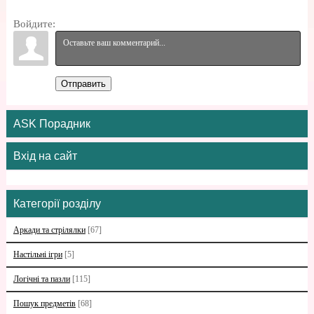
Войдите:
Отправить
ASK Порадник
Вхід на сайт
Категорії розділу
Аркади та стрілялки
[67]
Настільні ігри
[5]
Логічні та пазли
[115]
Пошук предметів
[68]