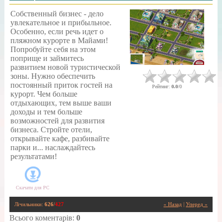
Собственный бизнес - дело
увлекательное и прибыльное.
Особенно, если речь идет о
пляжном курорте в Майами!
Попробуйте себя на этом
поприще и займитесь
развитием новой туристической
зоны. Нужно обеспечить
постоянный приток гостей на
Рейтинг
:
0.0
/
0
курорт. Чем больше
отдыхающих, тем выше ваши
доходы и тем больше
возможностей для развития
бизнеса. Стройте отели,
открывайте кафе, разбивайте
парки и... наслаждайтесь
результатами!
Скачати для
PC
Лічильники
:
626
/
427
« Назад
|
Уперед »
Всього коментарів
:
0