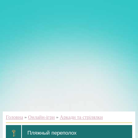
Головна
»
Онлайн-ігри
»
Аркади та стрілялки
Пляжный переполох