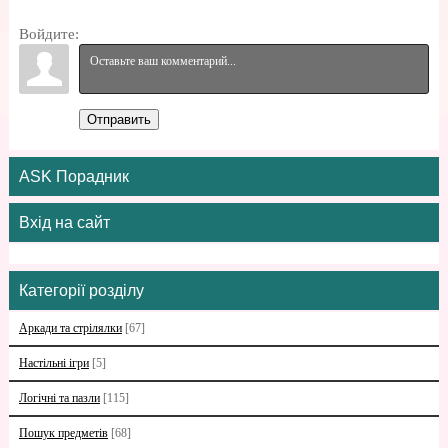
Войдите:
Отправить
ASK Порадник
Вхід на сайт
Категорії розділу
Аркади та стрілялки
[67]
Настільні ігри
[5]
Логічні та пазли
[115]
Пошук предметів
[68]