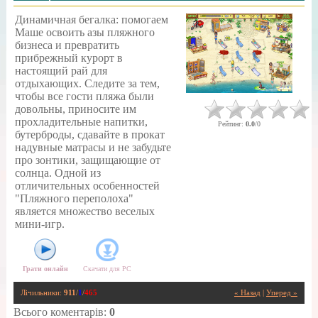
Динамичная бегалка: помогаем
Маше освоить азы пляжного
бизнеса и превратить
прибрежный курорт в
настоящий рай для
отдыхающих. Следите за тем,
чтобы все гости пляжа были
довольны, приносите им
прохладительные напитки,
Рейтинг
:
0.0
/
0
бутерброды, сдавайте в прокат
надувные матрасы и не забудьте
про зонтики, защищающие от
солнца. Одной из
отличительных особенностей
"Пляжного переполоха"
является множество веселых
мини-игр.
Грати онлайн
Скачати для
PC
Лічильники
:
911
/
1
/
465
« Назад
|
Уперед »
Всього коментарів
:
0