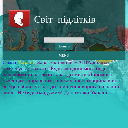
Світ підлітків
MENU
Слава
Україні!
Зараз як ніколи НАША країна
потребує допомоги. Будь-яка допомога буде
важливою та наблизить нас до миру. Допомога
біженцям, пораненим, війську, інформаційна війна -
все це наближує нас до знищення ворога на нашій
землі. Не будь байдужим! Допоможи Україні!