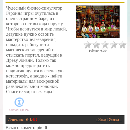
Чудесный бизнес-симулятор.
Героиня игры очутилась в
очень странном баре, из
которого нет выхода наружу.
Чтобы вернуться в мир людей,
девушке нужно освоить
мастерство зельеварения,
наладить работу пяти
магических заведений и
Рейтинг
:
0.0
/
0
отыскать портал, ведущий к
Древу Жизни. Только так
можно предотвратить
надвигающуюся вселенскую
катастрофу, а заодно - найти
материалы для воскресной
развлекательной колонки.
Спасите мир от жажды!
Скачати для
PC
Лічильники
:
643
/
412
« Назад
|
Уперед »
Всього коментарів
:
0