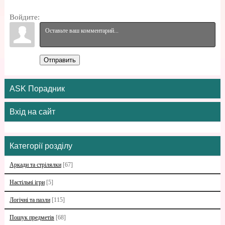
Войдите:
Отправить
ASK Порадник
Вхід на сайт
Категорії розділу
Аркади та стрілялки
[67]
Настільні ігри
[5]
Логічні та пазли
[115]
Пошук предметів
[68]