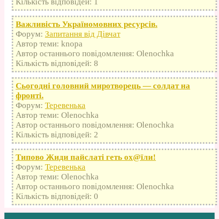
Кількість відповідей: 1
Важливість Україномовних ресурсів.
Форум:
Запитання від Дівчат
Автор теми: knopa
Автор останнього повідомлення: Olenochka
Кількість відповідей: 8
Сьогодні головний миротворець — солдат на
фронті.
Форум:
Теревенька
Автор теми: Olenochka
Автор останнього повідомлення: Olenochka
Кількість відповідей: 2
Типово Жиди пайслаті геть оx@їли!
Форум:
Теревенька
Автор теми: Olenochka
Автор останнього повідомлення: Olenochka
Кількість відповідей: 0