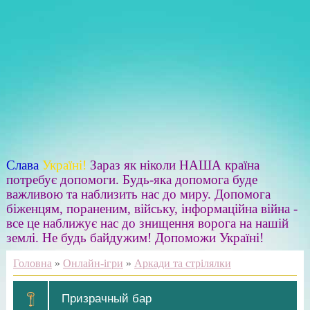
Слава
Україні!
Зараз як ніколи НАША країна
потребує допомоги. Будь-яка допомога буде
важливою та наблизить нас до миру. Допомога
біженцям, пораненим, війську, інформаційна війна -
все це наближує нас до знищення ворога на нашій
землі. Не будь байдужим! Допоможи Україні!
Головна
»
Онлайн-ігри
»
Аркади та стрілялки
Призрачный бар