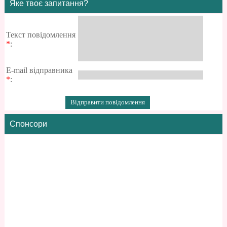
Яке твоє запитання?
Текст повідомлення
*
:
E-mail відправника
*
:
Спонсори