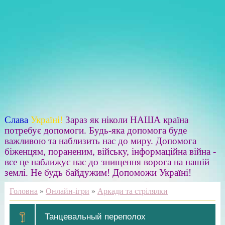
Слава
Україні!
Зараз як ніколи НАША країна
потребує допомоги. Будь-яка допомога буде
важливою та наблизить нас до миру. Допомога
біженцям, пораненим, війську, інформаційна війна -
все це наближує нас до знищення ворога на нашій
землі. Не будь байдужим! Допоможи Україні!
Головна
»
Онлайн-ігри
»
Аркади та стрілялки
Танцевальный переполох