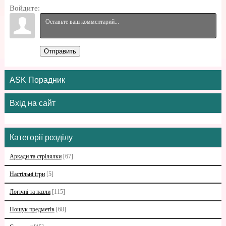
Войдите:
Отправить
ASK Порадник
Вхід на сайт
Категорії розділу
Аркади та стрілялки
[67]
Настільні ігри
[5]
Логічні та пазли
[115]
Пошук предметів
[68]