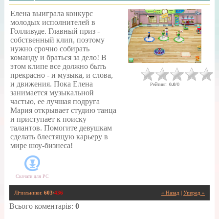
Елена выиграла конкурс
молодых исполнителей в
Голливуде. Главный приз -
собственный клип, поэтому
нужно срочно собирать
команду и браться за дело! В
этом клипе все должно быть
прекрасно - и музыка, и слова,
и движения. Пока Елена
Рейтинг
:
0.0
/
0
занимается музыкальной
частью, ее лучшая подруга
Мария открывает студию танца
и приступает к поиску
талантов. Помогите девушкам
сделать блестящую карьеру в
мире шоу-бизнеса!
Скачати для
PC
Лічильники
:
603
/
436
« Назад
|
Уперед »
Всього коментарів
:
0