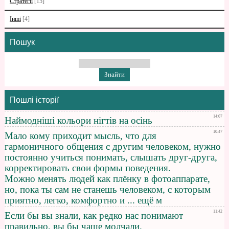
Стратегії
[15]
Інші
[4]
Пошук
Пошлі історії