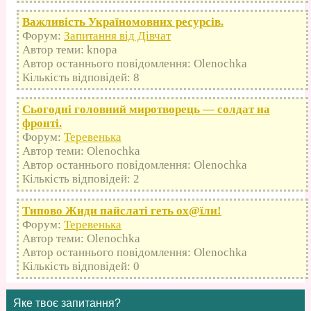
Важливість Україномовних ресурсів.
Форум:
Запитання від Дівчат
Автор теми: knopa
Автор останнього повідомлення: Olenochka
Кількість відповідей: 8
Сьогодні головний миротворець — солдат на
фронті.
Форум:
Теревенька
Автор теми: Olenochka
Автор останнього повідомлення: Olenochka
Кількість відповідей: 2
Типово Жиди пайслаті геть оx@їли!
Форум:
Теревенька
Автор теми: Olenochka
Автор останнього повідомлення: Olenochka
Кількість відповідей: 0
Яке твоє запитання?